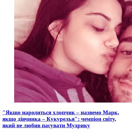
"Якщо народиться хлопчик – назвемо Марк,
якщо дівчинка – Кукурелья": чемпіон світу,
який не любив пасувати Мудрику