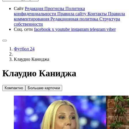
Сайт
Редакция
Прогнозы
Политика
конфиденциальности
Правила сайту
Контакты
Правила
комментирования
Редакционная политика
Структура
собственности
Соц. сети
facebook
x
youtube
instagram
telegram
viber
Футбол 24
Клаудио Каниджа
Клаудио Каниджа
Компактно
Большие карточки