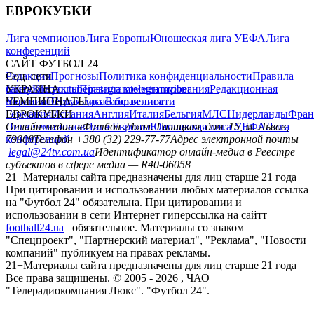
ЕВРОКУБКИ
Лига чемпионов
Лига Европы
Юношеская лига УЕФА
Лига
конференций
САЙТ ФУТБОЛ 24
Редакция
Соц. сети
Прогнозы
Политика конфиденциальности
Правила
сайту
facebook
УКРАИНА
Контакты
x
youtube
Правила комментирования
instagram
telegram
viber
Редакционная
политика
Украина
ЧЕМПИОНАТЫ
Первая лига
Структура собственности
Вторая лига
Германия
ЕВРОКУБКИ
Испания
Англия
Италия
Бельгия
МЛС
Нидерланды
Фран
Лига чемпионов
Онлайн-медиа «Футбол 24»
Лига Европы
пл. Галицкая, дом. 15, м. Львов,
Юношеская лига УЕФА
Лига
конференций
79008
Телефон +380 (32) 229-77-77
Адрес электронной почты
legal@24tv.com.ua
Идентификатор онлайн-медиа в Реестре
субъектов в сфере медиа — R40-06058
21+
Материалы сайта предназначены для лиц старше 21 года
При цитировании и использовании любых материалов ссылка
на "Футбол 24" обязательна. При цитировании и
использовании в сети Интернет гиперссылка на сайтт
football24.ua
обязательное. Материалы со знаком
"Спецпроект", "Партнерский материал", "Реклама", "Новости
компаний" публикуем на правах рекламы.
21+
Материалы сайта предназначены для лиц старше 21 года
Все права защищены. © 2005 -
2026
, ЧАО
"Телерадиокомпания Люкс". "Футбол 24".