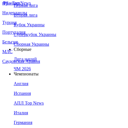
Франция
ЛЧ - Top News
Первая лига
Нидерланды
Вторая лига
Турция
Кубок Украины
Португалия
Суперкубок Украины
Бельгия
Сборная Украины
Сборные
МЛС
Лига наций
Саудовская Аравия
ЧМ 2026
Чемпионаты
Англия
Испания
АПЛ Top News
Италия
Германия