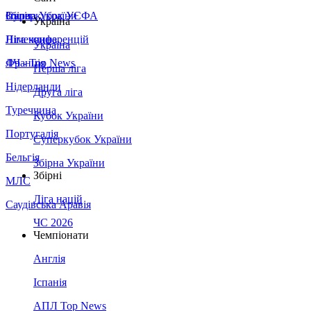
Збірна України
Італія
Суперкубок УЄФА
Україна
Німеччина
Ліга конференцій
Україна
Франція
ЛЧ - Top News
Перша ліга
Нідерланди
Друга ліга
Туреччина
Кубок України
Португалія
Суперкубок України
Бельгія
Збірна України
Збірні
МЛС
Ліга націй
Саудівська Аравія
ЧС 2026
Чемпіонати
Англія
Іспанія
АПЛ Top News