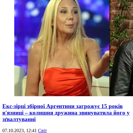
Екс-зірці збірної Аргентини загрожує 15 років
в'язниці – колишня дружина звинуватила його у
зґвалтуванні
07.10.2023, 12:41
Світ