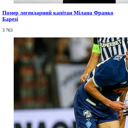
Помер легендарний капітан Мілана Франко
Барезі
3 763