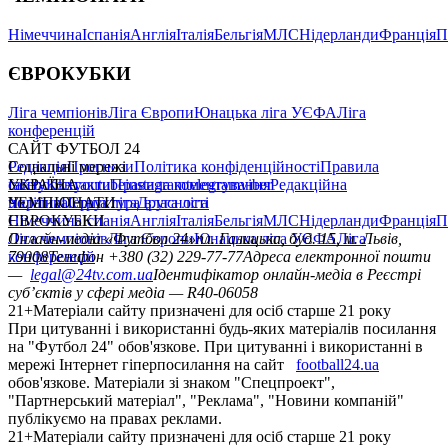
Німеччина
Іспанія
Англія
Італія
Бельгія
МЛС
Нідерланди
Франція
П
ЄВРОКУБКИ
Ліга чемпіонів
Ліга Європи
Юнацька ліга УЄФА
Ліга
конференцій
САЙТ ФУТБОЛ 24
Редакція
Соціальні мережі
Прогнози
Політика конфіденційності
Правила
сайту
facebook
УКРАЇНА
Контакти
x
youtube
Правила коментування
instagram
telegram
viber
Редакційна
політика
Україна
ЧЕМПІОНАТИ
Перша ліга
Структура власності
Друга ліга
Німеччина
ЄВРОКУБКИ
Іспанія
Англія
Італія
Бельгія
МЛС
Нідерланди
Франція
П
Ліга чемпіонів
Онлайн-медіа «Футбол 24»
Ліга Європи
Юнацька ліга УЄФА
пл. Галицька, буд. 15, м. Львів,
Ліга
конференцій
79008
Телефон +380 (32) 229-77-77
Адреса електронної пошти
—
legal@24tv.com.ua
Ідентифікатор онлайн-медіа в Реєстрі
суб’єктів у сфері медіа — R40-06058
21+
Матеріали сайту призначені для осіб старше 21 року
При цитуванні і використанні будь-яких матеріалів посилання
на "Футбол 24" обов'язкове. При цитуванні і використанні в
мережі Інтернет гіперпосилання на сайт
football24.ua
обов'язкове. Матеріали зі знаком "Спецпроект",
"Партнерський матеріал", "Реклама", "Новини компаній"
публікуємо на правах реклами.
21+
Матеріали сайту призначені для осіб старше 21 року