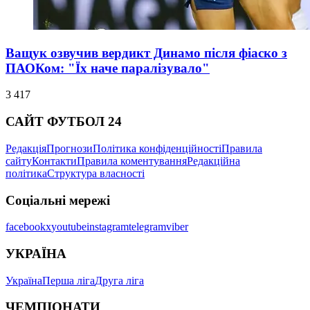
Ващук озвучив вердикт Динамо після фіаско з
ПАОКом: "Їх наче паралізувало"
3 417
САЙТ ФУТБОЛ 24
Редакція
Прогнози
Політика конфіденційності
Правила
сайту
Контакти
Правила коментування
Редакційна
політика
Структура власності
Соціальні мережі
facebook
x
youtube
instagram
telegram
viber
УКРАЇНА
Україна
Перша ліга
Друга ліга
ЧЕМПІОНАТИ