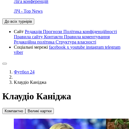
Ліга конференцій
ЛЧ - Top News
До всіх турнірів
Сайт
Редакція
Прогнози
Політика конфіденційності
Правила сайту
Контакти
Правила коментування
Редакційна політика
Структура власності
Соціальні мережі
facebook
x
youtube
instagram
telegram
viber
Футбол 24
Клаудіо Каніджа
Клаудіо Каніджа
Компактно
Великі картки