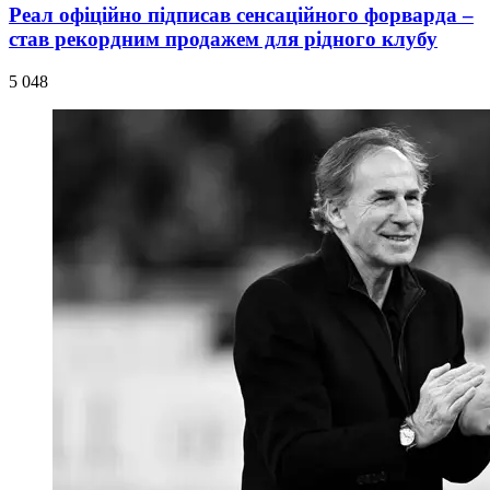
Реал офіційно підписав сенсаційного форварда –
став рекордним продажем для рідного клубу
5 048