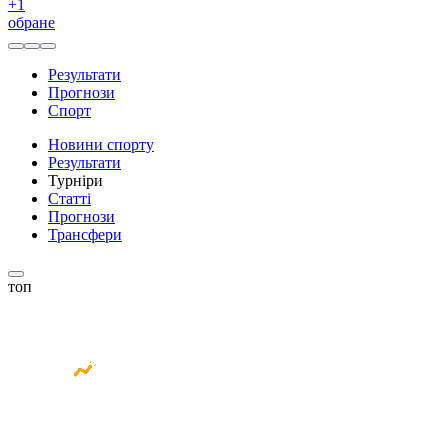
+
1
обране
Результати
Прогнози
Спорт
Новини спорту
Результати
Турніри
Статті
Прогнози
Трансфери
топ