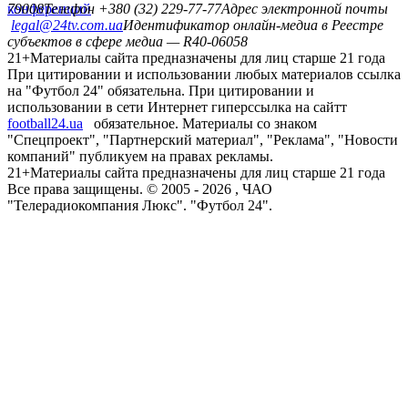
конференций
79008
Телефон +380 (32) 229-77-77
Адрес электронной почты
legal@24tv.com.ua
Идентификатор онлайн-медиа в Реестре
субъектов в сфере медиа — R40-06058
21+
Материалы сайта предназначены для лиц старше 21 года
При цитировании и использовании любых материалов ссылка
на "Футбол 24" обязательна. При цитировании и
использовании в сети Интернет гиперссылка на сайтт
football24.ua
обязательное. Материалы со знаком
"Спецпроект", "Партнерский материал", "Реклама", "Новости
компаний" публикуем на правах рекламы.
21+
Материалы сайта предназначены для лиц старше 21 года
Все права защищены. © 2005 -
2026
, ЧАО
"Телерадиокомпания Люкс". "Футбол 24".