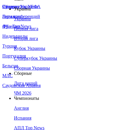
Сборная Украины
Италия
Суперкубок УЕФА
Украина
Германия
Лига конференций
Украина
Франция
ЛЧ - Top News
Первая лига
Нидерланды
Вторая лига
Турция
Кубок Украины
Португалия
Суперкубок Украины
Бельгия
Сборная Украины
Сборные
МЛС
Лига наций
Саудовская Аравия
ЧМ 2026
Чемпионаты
Англия
Испания
АПЛ Top News