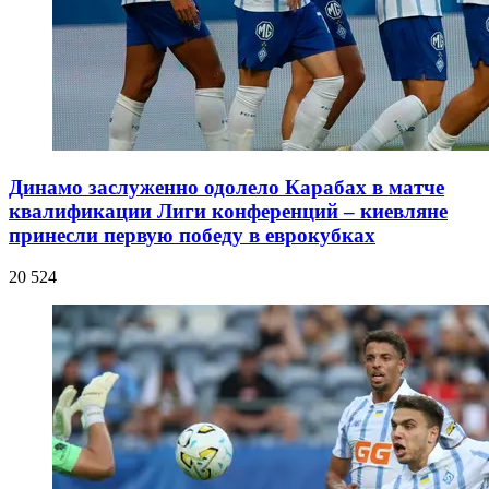
Динамо заслуженно одолело Карабах в матче
квалификации Лиги конференций – киевляне
принесли первую победу в еврокубках
20 524