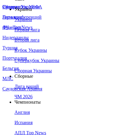
Сборная Украины
Италия
Суперкубок УЕФА
Украина
Германия
Лига конференций
Украина
Франция
ЛЧ - Top News
Первая лига
Нидерланды
Вторая лига
Турция
Кубок Украины
Португалия
Суперкубок Украины
Бельгия
Сборная Украины
Сборные
МЛС
Лига наций
Саудовская Аравия
ЧМ 2026
Чемпионаты
Англия
Испания
АПЛ Top News