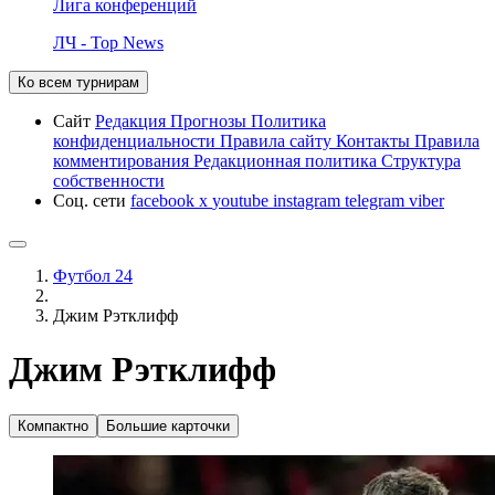
Лига конференций
ЛЧ - Top News
Ко всем турнирам
Сайт
Редакция
Прогнозы
Политика
конфиденциальности
Правила сайту
Контакты
Правила
комментирования
Редакционная политика
Структура
собственности
Соц. сети
facebook
x
youtube
instagram
telegram
viber
Футбол 24
Джим Рэтклифф
Джим Рэтклифф
Компактно
Большие карточки