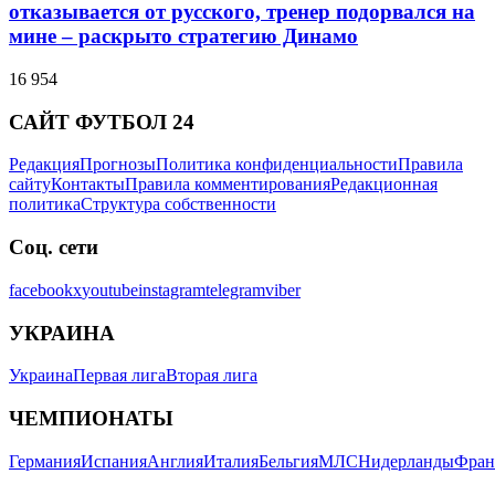
отказывается от русского, тренер подорвался на
мине – раскрыто стратегию Динамо
16 954
САЙТ ФУТБОЛ 24
Редакция
Прогнозы
Политика конфиденциальности
Правила
сайту
Контакты
Правила комментирования
Редакционная
политика
Структура собственности
Соц. сети
facebook
x
youtube
instagram
telegram
viber
УКРАИНА
Украина
Первая лига
Вторая лига
ЧЕМПИОНАТЫ
Германия
Испания
Англия
Италия
Бельгия
МЛС
Нидерланды
Фран