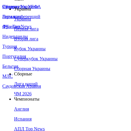
Сборная Украины
Италия
Суперкубок УЕФА
Украина
Германия
Лига конференций
Украина
Франция
ЛЧ - Top News
Первая лига
Нидерланды
Вторая лига
Турция
Кубок Украины
Португалия
Суперкубок Украины
Бельгия
Сборная Украины
Сборные
МЛС
Лига наций
Саудовская Аравия
ЧМ 2026
Чемпионаты
Англия
Испания
АПЛ Top News