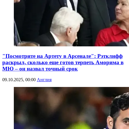
"Посмотрите на Артету в Арсенале": Рэтклифф
раскрыл, сколько еще готов терпеть Аморима в
МЮ – он назвал точный срок
09.10.2025, 00:00
Англия