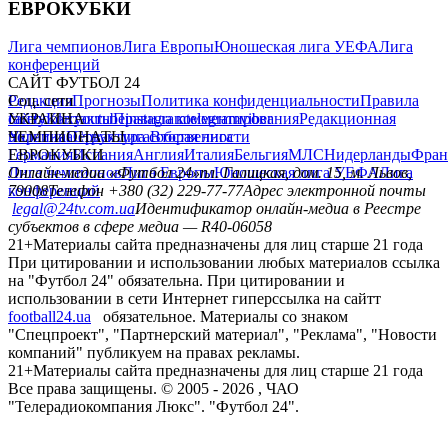
ЕВРОКУБКИ
Лига чемпионов
Лига Европы
Юношеская лига УЕФА
Лига
конференций
САЙТ ФУТБОЛ 24
Редакция
Соц. сети
Прогнозы
Политика конфиденциальности
Правила
сайту
facebook
УКРАИНА
Контакты
x
youtube
Правила комментирования
instagram
telegram
viber
Редакционная
политика
Украина
ЧЕМПИОНАТЫ
Первая лига
Структура собственности
Вторая лига
Германия
ЕВРОКУБКИ
Испания
Англия
Италия
Бельгия
МЛС
Нидерланды
Фран
Лига чемпионов
Онлайн-медиа «Футбол 24»
Лига Европы
пл. Галицкая, дом. 15, м. Львов,
Юношеская лига УЕФА
Лига
конференций
79008
Телефон +380 (32) 229-77-77
Адрес электронной почты
legal@24tv.com.ua
Идентификатор онлайн-медиа в Реестре
субъектов в сфере медиа — R40-06058
21+
Материалы сайта предназначены для лиц старше 21 года
При цитировании и использовании любых материалов ссылка
на "Футбол 24" обязательна. При цитировании и
использовании в сети Интернет гиперссылка на сайтт
football24.ua
обязательное. Материалы со знаком
"Спецпроект", "Партнерский материал", "Реклама", "Новости
компаний" публикуем на правах рекламы.
21+
Материалы сайта предназначены для лиц старше 21 года
Все права защищены. © 2005 -
2026
, ЧАО
"Телерадиокомпания Люкс". "Футбол 24".