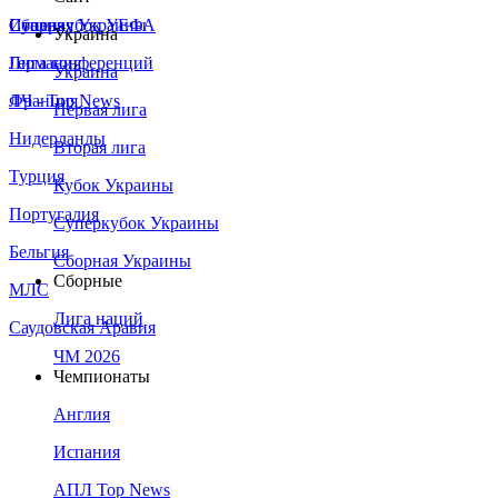
Сборная Украины
Италия
Суперкубок УЕФА
Украина
Германия
Лига конференций
Украина
Франция
ЛЧ - Top News
Первая лига
Нидерланды
Вторая лига
Турция
Кубок Украины
Португалия
Суперкубок Украины
Бельгия
Сборная Украины
Сборные
МЛС
Лига наций
Саудовская Аравия
ЧМ 2026
Чемпионаты
Англия
Испания
АПЛ Top News