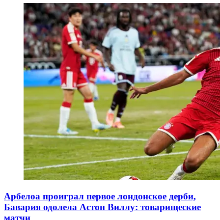
Арбелоа проиграл первое лондонское дерби,
Бавария одолела Астон Виллу: товарищеские
матчи