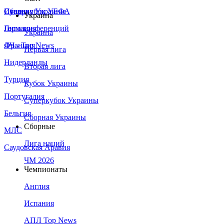
Сборная Украины
Италия
Суперкубок УЕФА
Украина
Германия
Лига конференций
Украина
Франция
ЛЧ - Top News
Первая лига
Нидерланды
Вторая лига
Турция
Кубок Украины
Португалия
Суперкубок Украины
Бельгия
Сборная Украины
Сборные
МЛС
Лига наций
Саудовская Аравия
ЧМ 2026
Чемпионаты
Англия
Испания
АПЛ Top News