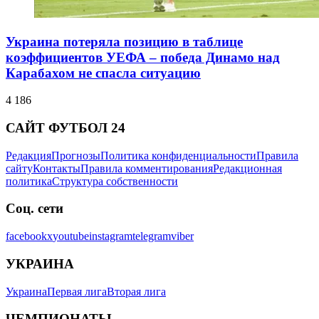
Украина потеряла позицию в таблице
коэффициентов УЕФА – победа Динамо над
Карабахом не спасла ситуацию
4 186
САЙТ ФУТБОЛ 24
Редакция
Прогнозы
Политика конфиденциальности
Правила
сайту
Контакты
Правила комментирования
Редакционная
политика
Структура собственности
Соц. сети
facebook
x
youtube
instagram
telegram
viber
УКРАИНА
Украина
Первая лига
Вторая лига
ЧЕМПИОНАТЫ