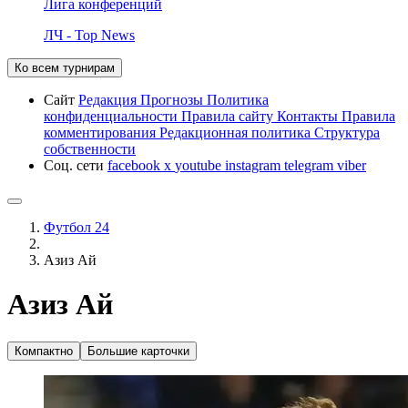
Лига конференций
ЛЧ - Top News
Ко всем турнирам
Сайт
Редакция
Прогнозы
Политика
конфиденциальности
Правила сайту
Контакты
Правила
комментирования
Редакционная политика
Структура
собственности
Соц. сети
facebook
x
youtube
instagram
telegram
viber
Футбол 24
Азиз Ай
Азиз Ай
Компактно
Большие карточки