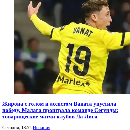
Жирона с голом и ассистом Ваната упустила
победу, Малага проиграла команде Сегунды:
товарищеские матчи клубов Ла Лиги
Сегодня, 18:55
Испания