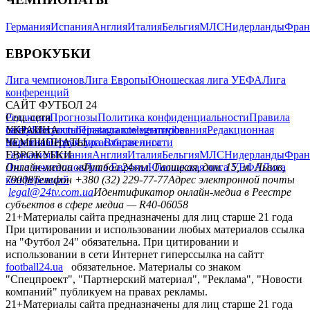
Германия
Испания
Англия
Италия
Бельгия
МЛС
Нидерланды
Фран
ЕВРОКУБКИ
Лига чемпионов
Лига Европы
Юношеская лига УЕФА
Лига
конференций
САЙТ ФУТБОЛ 24
Редакция
Соц. сети
Прогнозы
Политика конфиденциальности
Правила
сайту
facebook
УКРАИНА
Контакты
x
youtube
Правила комментирования
instagram
telegram
viber
Редакционная
политика
Украина
ЧЕМПИОНАТЫ
Первая лига
Структура собственности
Вторая лига
Германия
ЕВРОКУБКИ
Испания
Англия
Италия
Бельгия
МЛС
Нидерланды
Фран
Лига чемпионов
Онлайн-медиа «Футбол 24»
Лига Европы
пл. Галицкая, дом. 15, м. Львов,
Юношеская лига УЕФА
Лига
конференций
79008
Телефон +380 (32) 229-77-77
Адрес электронной почты
legal@24tv.com.ua
Идентификатор онлайн-медиа в Реестре
субъектов в сфере медиа — R40-06058
21+
Материалы сайта предназначены для лиц старше 21 года
При цитировании и использовании любых материалов ссылка
на "Футбол 24" обязательна. При цитировании и
использовании в сети Интернет гиперссылка на сайтт
football24.ua
обязательное. Материалы со знаком
"Спецпроект", "Партнерский материал", "Реклама", "Новости
компаний" публикуем на правах рекламы.
21+
Материалы сайта предназначены для лиц старше 21 года