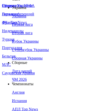
Сборная Украины
Италия
Суперкубок УЕФА
Украина
Германия
Лига конференций
Украина
Франция
ЛЧ - Top News
Первая лига
Нидерланды
Вторая лига
Турция
Кубок Украины
Португалия
Суперкубок Украины
Бельгия
Сборная Украины
Сборные
МЛС
Лига наций
Саудовская Аравия
ЧМ 2026
Чемпионаты
Англия
Испания
АПЛ Top News