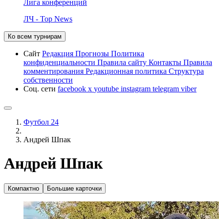
Лига конференций
ЛЧ - Top News
Ко всем турнирам
Сайт
Редакция
Прогнозы
Политика
конфиденциальности
Правила сайту
Контакты
Правила
комментирования
Редакционная политика
Структура
собственности
Соц. сети
facebook
x
youtube
instagram
telegram
viber
Футбол 24
Андрей Шпак
Андрей Шпак
Компактно
Большие карточки