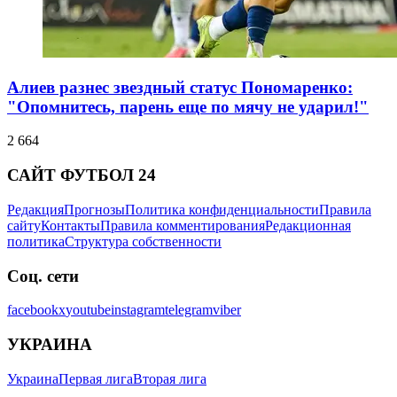
Алиев разнес звездный статус Пономаренко:
"Опомнитесь, парень еще по мячу не ударил!"
2 664
САЙТ ФУТБОЛ 24
Редакция
Прогнозы
Политика конфиденциальности
Правила
сайту
Контакты
Правила комментирования
Редакционная
политика
Структура собственности
Соц. сети
facebook
x
youtube
instagram
telegram
viber
УКРАИНА
Украина
Первая лига
Вторая лига