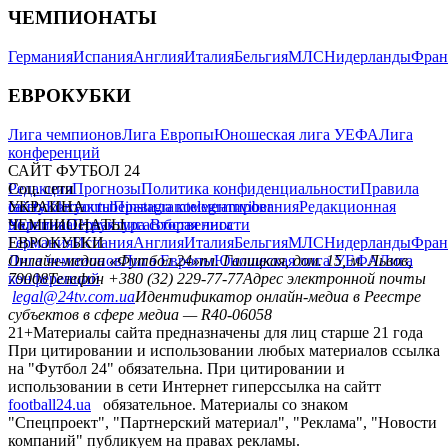
ЧЕМПИОНАТЫ
Германия
Испания
Англия
Италия
Бельгия
МЛС
Нидерланды
Фран
ЕВРОКУБКИ
Лига чемпионов
Лига Европы
Юношеская лига УЕФА
Лига
конференций
САЙТ ФУТБОЛ 24
Редакция
Соц. сети
Прогнозы
Политика конфиденциальности
Правила
сайту
facebook
УКРАИНА
Контакты
x
youtube
Правила комментирования
instagram
telegram
viber
Редакционная
политика
Украина
ЧЕМПИОНАТЫ
Первая лига
Структура собственности
Вторая лига
Германия
ЕВРОКУБКИ
Испания
Англия
Италия
Бельгия
МЛС
Нидерланды
Фран
Лига чемпионов
Онлайн-медиа «Футбол 24»
Лига Европы
пл. Галицкая, дом. 15, м. Львов,
Юношеская лига УЕФА
Лига
конференций
79008
Телефон +380 (32) 229-77-77
Адрес электронной почты
legal@24tv.com.ua
Идентификатор онлайн-медиа в Реестре
субъектов в сфере медиа — R40-06058
21+
Материалы сайта предназначены для лиц старше 21 года
При цитировании и использовании любых материалов ссылка
на "Футбол 24" обязательна. При цитировании и
использовании в сети Интернет гиперссылка на сайтт
football24.ua
обязательное. Материалы со знаком
"Спецпроект", "Партнерский материал", "Реклама", "Новости
компаний" публикуем на правах рекламы.