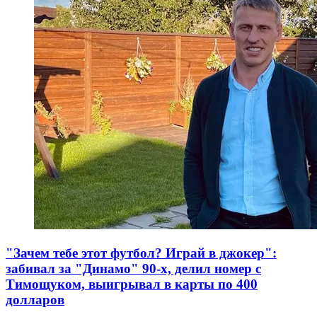
"Зачем тебе этот футбол? Играй в джокер":
забивал за "Динамо" 90-х, делил номер с
Тимощуком, выигрывал в карты по 400
долларов