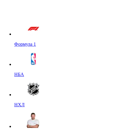
Формула 1
НБА
НХЛ