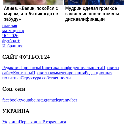
главная
матч-центр
ЧС 2026
футбол +
Избранное
САЙТ ФУТБОЛ 24
Редакция
Прогнозы
Политика конфиденциальности
Правила
сайту
Контакты
Правила комментирования
Редакционная
политика
Структура собственности
Соц. сети
facebook
x
youtube
instagram
telegram
viber
УКРАИНА
Украина
Первая лига
Вторая лига