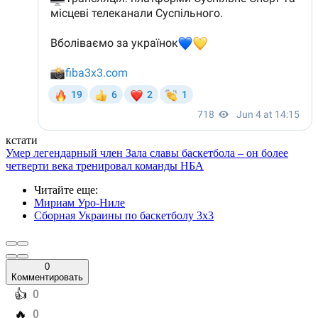
кстати
Умер легендарный член Зала славы баскетбола – он более
четверти века тренировал команды НБА
Читайте еще
:
Мириам Уро-Ниле
Сборная Украины по баскетболу 3х3
0
Комментировать
️👍
0
️🔥
0