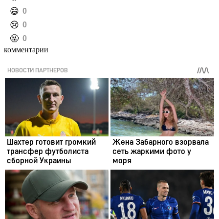
️😄
0
️😢
0
️🤬
0
комментарии