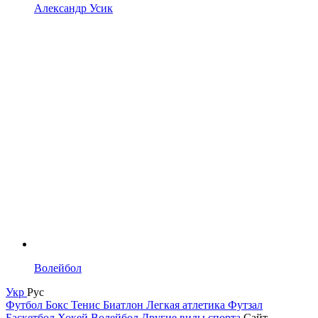
Александр Усик
Волейбол
Укр
Рус
Футбол
Бокс
Тенис
Биатлон
Легкая атлетика
Футзал
Баскетбол
Хокей
Волейбол
Другие виды спорта
Сайт