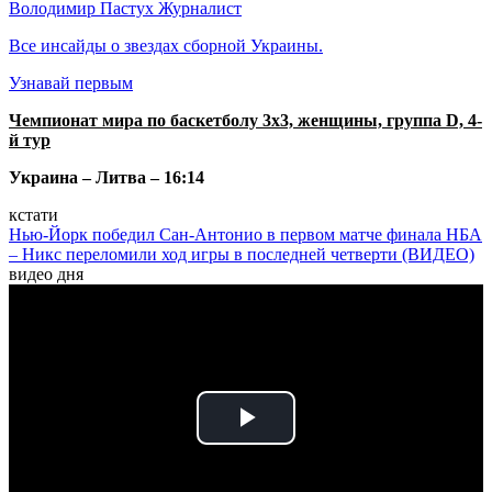
Володимир Пастух
Журналист
Все инсайды о звездах сборной Украины.
Узнавай первым
Чемпионат мира по баскетболу 3х3, женщины, группа D, 4-
й тур
Украина – Литва – 16:14
кстати
Нью-Йорк победил Сан-Антонио в первом матче финала НБА
– Никс переломили ход игры в последней четверти (ВИДЕО)
видео дня
Play