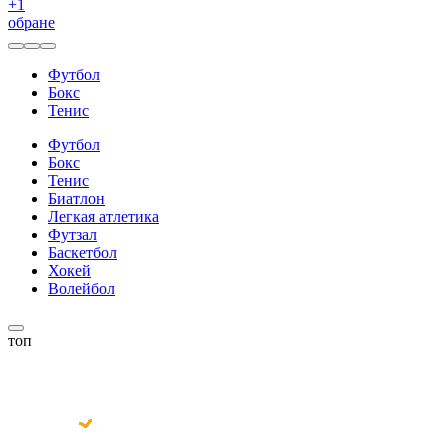
+
1
обране
Футбол
Бокс
Тенис
Футбол
Бокс
Тенис
Биатлон
Легкая атлетика
Футзал
Баскетбол
Хокей
Волейбол
топ