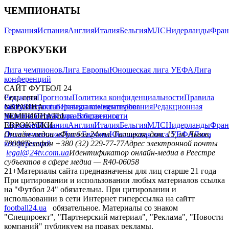
ЧЕМПИОНАТЫ
Германия
Испания
Англия
Италия
Бельгия
МЛС
Нидерланды
Фран
ЕВРОКУБКИ
Лига чемпионов
Лига Европы
Юношеская лига УЕФА
Лига
конференций
САЙТ ФУТБОЛ 24
Редакция
Соц. сети
Прогнозы
Политика конфиденциальности
Правила
сайту
facebook
УКРАИНА
Контакты
x
youtube
Правила комментирования
instagram
telegram
viber
Редакционная
политика
Украина
ЧЕМПИОНАТЫ
Первая лига
Структура собственности
Вторая лига
Германия
ЕВРОКУБКИ
Испания
Англия
Италия
Бельгия
МЛС
Нидерланды
Фран
Лига чемпионов
Онлайн-медиа «Футбол 24»
Лига Европы
пл. Галицкая, дом. 15, м. Львов,
Юношеская лига УЕФА
Лига
конференций
79008
Телефон +380 (32) 229-77-77
Адрес электронной почты
legal@24tv.com.ua
Идентификатор онлайн-медиа в Реестре
субъектов в сфере медиа — R40-06058
21+
Материалы сайта предназначены для лиц старше 21 года
При цитировании и использовании любых материалов ссылка
на "Футбол 24" обязательна. При цитировании и
использовании в сети Интернет гиперссылка на сайтт
football24.ua
обязательное. Материалы со знаком
"Спецпроект", "Партнерский материал", "Реклама", "Новости
компаний" публикуем на правах рекламы.