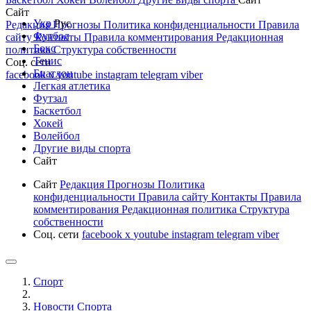
Сайт
Укр
Рус
Редакция
Прогнозы
Политика конфиденциальности
Правила
Футбол
сайту
Контакты
Правила комментирования
Редакционная
Бокс
политика
Структура собственности
Тенис
Соц. сети
Биатлон
facebook
x
youtube
instagram
telegram
viber
Легкая атлетика
Футзал
Баскетбол
Хокей
Волейбол
Другие виды спорта
Сайт
Сайт
Редакция
Прогнозы
Политика
конфиденциальности
Правила сайту
Контакты
Правила
комментирования
Редакционная политика
Структура
собственности
Соц. сети
facebook
x
youtube
instagram
telegram
viber
Спорт
Новости Cпорта