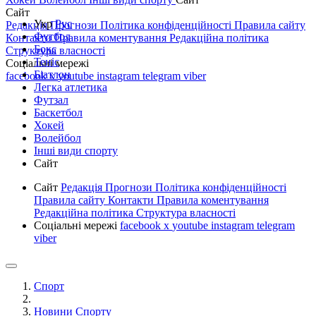
Сайт
Укр
Рус
Редакція
Прогнози
Політика конфіденційності
Правила сайту
Футбол
Контакти
Правила коментування
Редакційна політика
Бокс
Структура власності
Теніс
Соціальні мережі
Біатлон
facebook
x
youtube
instagram
telegram
viber
Легка атлетика
Футзал
Баскетбол
Хокей
Волейбол
Інші види спорту
Сайт
Сайт
Редакція
Прогнози
Політика конфіденційності
Правила сайту
Контакти
Правила коментування
Редакційна політика
Структура власності
Соціальні мережі
facebook
x
youtube
instagram
telegram
viber
Спорт
Новини Спорту