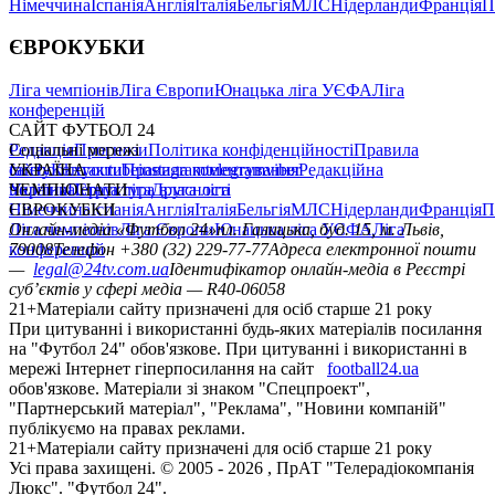
Німеччина
Іспанія
Англія
Італія
Бельгія
МЛС
Нідерланди
Франція
П
ЄВРОКУБКИ
Ліга чемпіонів
Ліга Європи
Юнацька ліга УЄФА
Ліга
конференцій
САЙТ ФУТБОЛ 24
Редакція
Соціальні мережі
Прогнози
Політика конфіденційності
Правила
сайту
facebook
УКРАЇНА
Контакти
x
youtube
Правила коментування
instagram
telegram
viber
Редакційна
політика
Україна
ЧЕМПІОНАТИ
Перша ліга
Структура власності
Друга ліга
Німеччина
ЄВРОКУБКИ
Іспанія
Англія
Італія
Бельгія
МЛС
Нідерланди
Франція
П
Ліга чемпіонів
Онлайн-медіа «Футбол 24»
Ліга Європи
Юнацька ліга УЄФА
пл. Галицька, буд. 15, м. Львів,
Ліга
конференцій
79008
Телефон +380 (32) 229-77-77
Адреса електронної пошти
—
legal@24tv.com.ua
Ідентифікатор онлайн-медіа в Реєстрі
суб’єктів у сфері медіа — R40-06058
21+
Матеріали сайту призначені для осіб старше 21 року
При цитуванні і використанні будь-яких матеріалів посилання
на "Футбол 24" обов'язкове. При цитуванні і використанні в
мережі Інтернет гіперпосилання на сайт
football24.ua
обов'язкове. Матеріали зі знаком "Спецпроект",
"Партнерський матеріал", "Реклама", "Новини компаній"
публікуємо на правах реклами.
21+
Матеріали сайту призначені для осіб старше 21 року
Усi права захищенi. © 2005 -
2026
, ПрАТ "Телерадіокомпанія
Люкс". "Футбол 24".