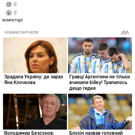
️😢
0
️🤬
0
коментарі