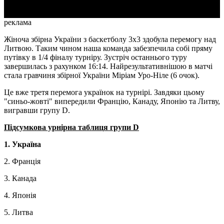
реклама
Жіноча збірна України з баскетболу 3х3 здобула перемогу над
Литвою. Таким чином наша команда забезпечила собі пряму
путівку в 1/4 фіналу турніру. Зустріч останнього туру
завершилась з рахунком 16:14. Найрезультативнішою в матчі
стала гравчиня збірної України Міріам Уро-Ніле (6 очок).
Це вже третя перемога українок на турнірі. Завдяки цьому
"синьо-жовті" випередили Францію, Канаду, Японію та Литву,
вигравши групу D.
Підсумкова урнірна таблиця групи D
1. Україна
2. Франція
3. Канада
4. Японія
5. Литва