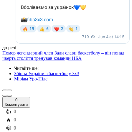
до речі
Помер легендарний член Зали слави баскетболу – він понад
чверть століття тренував команди НБА
Читайте ще
:
Збірна України з баскетболу 3х3
Міріам Уро-Ніле
0
Коментувати
️👍
0
️🔥
0
️😄
0