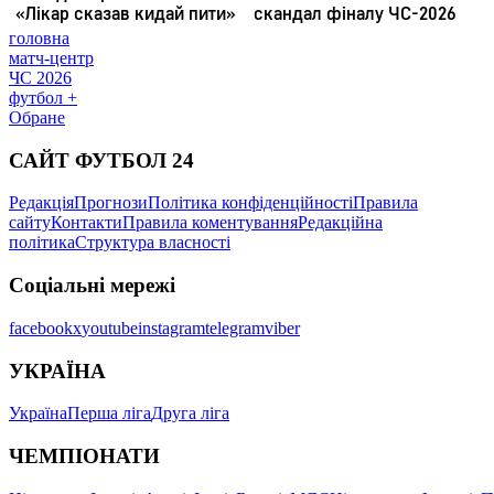
головна
матч-центр
ЧС 2026
футбол +
Обране
САЙТ ФУТБОЛ 24
Редакція
Прогнози
Політика конфіденційності
Правила
сайту
Контакти
Правила коментування
Редакційна
політика
Структура власності
Соціальні мережі
facebook
x
youtube
instagram
telegram
viber
УКРАЇНА
Україна
Перша ліга
Друга ліга
ЧЕМПІОНАТИ