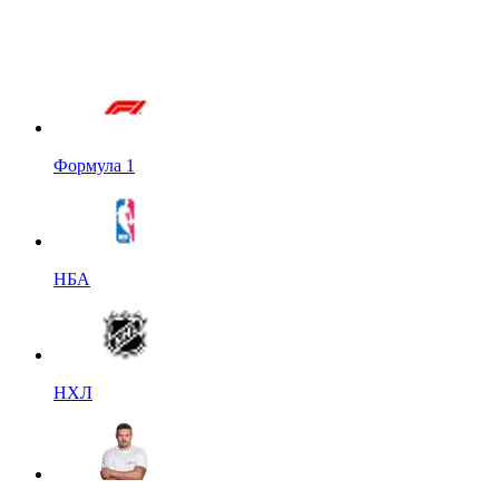
Формула 1
НБА
НХЛ