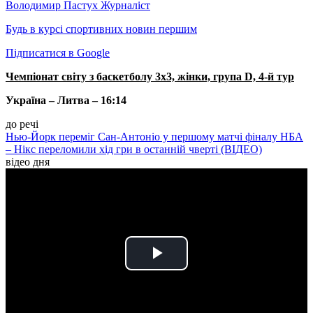
Володимир Пастух
Журналіст
Будь в курсі спортивних новин першим
Підписатися в Google
Чемпіонат світу з баскетболу 3х3, жінки, група D, 4-й тур
Україна – Литва – 16:14
до речі
Нью-Йорк переміг Сан-Антоніо у першому матчі фіналу НБА
– Нікс переломили хід гри в останній чверті (ВІДЕО)
відео дня
Play
Video