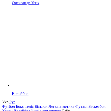
Олександр Усик
Волейбол
Укр
Рус
Футбол
Бокс
Теніс
Біатлон
Легка атлетика
Футзал
Баскетбол
Хокей
Волейбол
Інші види спорту
Сайт