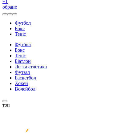
+
1
обране
Футбол
Бокс
Теніс
Футбол
Бокс
Теніс
Біатлон
Легка атлетика
Футзал
Баскетбол
Хокей
Волейбол
топ