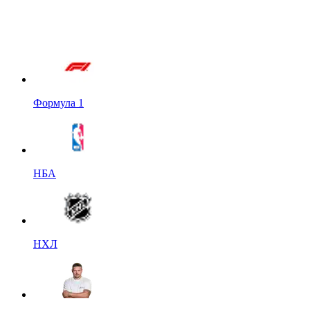
Формула 1
НБА
НХЛ