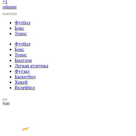
+
1
обране
Футбол
Бокс
Тенис
Футбол
Бокс
Тенис
Биатлон
Легкая атлетика
Футзал
Баскетбол
Хокей
Волейбол
топ