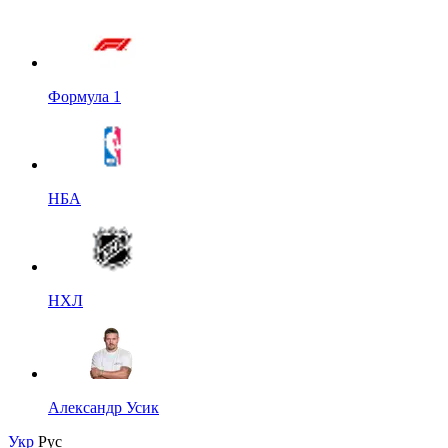
Формула 1
НБА
НХЛ
Александр Усик
Укр
Рус