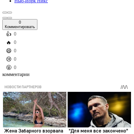
Нью-Йорк Никс
0
Комментировать
️👍
0
️🔥
0
️😄
0
️😢
0
️🤬
0
комментарии