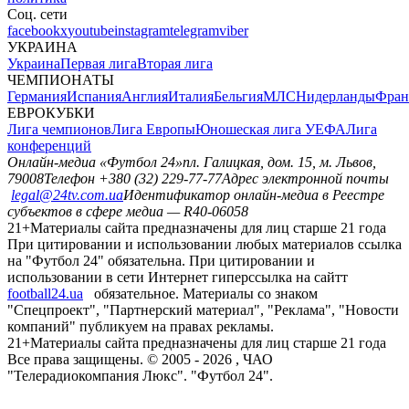
Соц. сети
facebook
x
youtube
instagram
telegram
viber
УКРАИНА
Украина
Первая лига
Вторая лига
ЧЕМПИОНАТЫ
Германия
Испания
Англия
Италия
Бельгия
МЛС
Нидерланды
Фран
ЕВРОКУБКИ
Лига чемпионов
Лига Европы
Юношеская лига УЕФА
Лига
конференций
Онлайн-медиа «Футбол 24»
пл. Галицкая, дом. 15, м. Львов,
79008
Телефон +380 (32) 229-77-77
Адрес электронной почты
legal@24tv.com.ua
Идентификатор онлайн-медиа в Реестре
субъектов в сфере медиа — R40-06058
21+
Материалы сайта предназначены для лиц старше 21 года
При цитировании и использовании любых материалов ссылка
на "Футбол 24" обязательна. При цитировании и
использовании в сети Интернет гиперссылка на сайтт
football24.ua
обязательное. Материалы со знаком
"Спецпроект", "Партнерский материал", "Реклама", "Новости
компаний" публикуем на правах рекламы.
21+
Материалы сайта предназначены для лиц старше 21 года
Все права защищены. © 2005 -
2026
, ЧАО
"Телерадиокомпания Люкс". "Футбол 24".