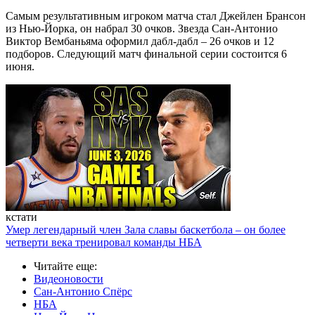
Самым результативным игроком матча стал Джейлен Брансон
из Нью-Йорка, он набрал 30 очков. Звезда Сан-Антонио
Виктор Вембаньяма оформил дабл-дабл – 26 очков и 12
подборов. Следующий матч финальной серии состоится 6
июня.
кстати
Умер легендарный член Зала славы баскетбола – он более
четверти века тренировал команды НБА
Читайте еще
:
Видеоновости
Сан-Антонио Спёрс
НБА