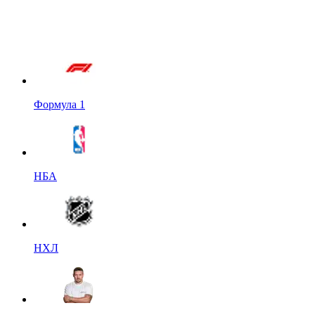
Формула 1
НБА
НХЛ