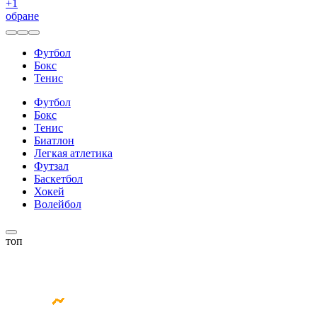
+
1
обране
Футбол
Бокс
Тенис
Футбол
Бокс
Тенис
Биатлон
Легкая атлетика
Футзал
Баскетбол
Хокей
Волейбол
топ