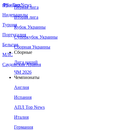
Франция
ЛЧ - Top News
Первая лига
Нидерланды
Вторая лига
Турция
Кубок Украины
Португалия
Суперкубок Украины
Бельгия
Сборная Украины
Сборные
МЛС
Лига наций
Саудовская Аравия
ЧМ 2026
Чемпионаты
Англия
Испания
АПЛ Top News
Италия
Германия