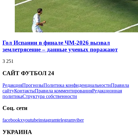
Гол Испании в финале ЧМ-2026 вызвал
землетрясение – данные ученых поражают
3 251
САЙТ ФУТБОЛ 24
Редакция
Прогнозы
Политика конфиденциальности
Правила
сайту
Контакты
Правила комментирования
Редакционная
политика
Структура собственности
Соц. сети
facebook
x
youtube
instagram
telegram
viber
УКРАИНА