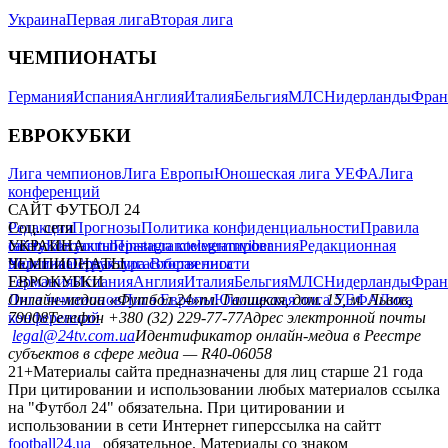
Украина
Первая лига
Вторая лига
ЧЕМПИОНАТЫ
Германия
Испания
Англия
Италия
Бельгия
МЛС
Нидерланды
Фран
ЕВРОКУБКИ
Лига чемпионов
Лига Европы
Юношеская лига УЕФА
Лига
конференций
САЙТ ФУТБОЛ 24
Редакция
Соц. сети
Прогнозы
Политика конфиденциальности
Правила
сайту
facebook
УКРАИНА
Контакты
x
youtube
Правила комментирования
instagram
telegram
viber
Редакционная
политика
Украина
ЧЕМПИОНАТЫ
Первая лига
Структура собственности
Вторая лига
Германия
ЕВРОКУБКИ
Испания
Англия
Италия
Бельгия
МЛС
Нидерланды
Фран
Лига чемпионов
Онлайн-медиа «Футбол 24»
Лига Европы
пл. Галицкая, дом. 15, м. Львов,
Юношеская лига УЕФА
Лига
конференций
79008
Телефон +380 (32) 229-77-77
Адрес электронной почты
legal@24tv.com.ua
Идентификатор онлайн-медиа в Реестре
субъектов в сфере медиа — R40-06058
21+
Материалы сайта предназначены для лиц старше 21 года
При цитировании и использовании любых материалов ссылка
на "Футбол 24" обязательна. При цитировании и
использовании в сети Интернет гиперссылка на сайтт
football24.ua
обязательное. Материалы со знаком