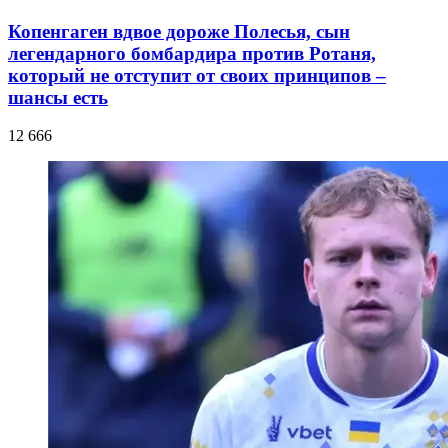
Копенгаген вдвое дороже Полесья, сын
легендарного бомбардира против Ротаня,
который не отступит от своих принципов –
шансы есть
12 666