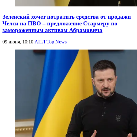
Зеленский хочет потратить средства от продажи
Челси на ПВО – предложение Стармеру по
замороженным активам Абрамовича
09 июня, 10:10
АПЛ Top News