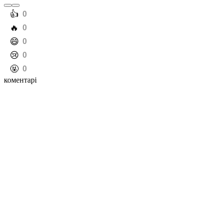
️👍
0
️🔥
0
️😄
0
️😢
0
️🤬
0
коментарі