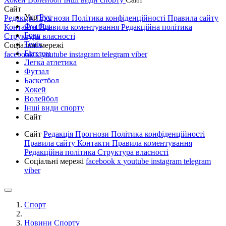
Сайт
Укр
Рус
Редакція
Прогнози
Політика конфіденційності
Правила сайту
Футбол
Контакти
Правила коментування
Редакційна політика
Бокс
Структура власності
Теніс
Соціальні мережі
Біатлон
facebook
x
youtube
instagram
telegram
viber
Легка атлетика
Футзал
Баскетбол
Хокей
Волейбол
Інші види спорту
Сайт
Сайт
Редакція
Прогнози
Політика конфіденційності
Правила сайту
Контакти
Правила коментування
Редакційна політика
Структура власності
Соціальні мережі
facebook
x
youtube
instagram
telegram
viber
Спорт
Новини Спорту