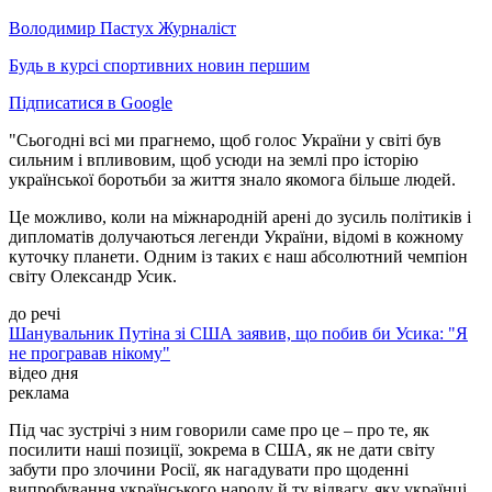
Володимир Пастух
Журналіст
Будь в курсі спортивних новин першим
Підписатися в Google
"Сьогодні всі ми прагнемо, щоб голос України у світі був
сильним і впливовим, щоб усюди на землі про історію
української боротьби за життя знало якомога більше людей.
Це можливо, коли на міжнародній арені до зусиль політиків і
дипломатів долучаються легенди України, відомі в кожному
куточку планети. Одним із таких є наш абсолютний чемпіон
світу Олександр Усик.
до речі
Шанувальник Путіна зі США заявив, що побив би Усика: "Я
не програвав нікому"
відео дня
реклама
Під час зустрічі з ним говорили саме про це – про те, як
посилити наші позиції, зокрема в США, як не дати світу
забути про злочини Росії, як нагадувати про щоденні
випробування українського народу й ту відвагу, яку українці