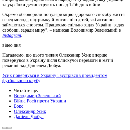
та українки демонструють понад 1256 днів війни.
Окремо обговорили популяризацію здорового способу життя
серед молоді, підтримку й мотивацію дітей, які активно
займаються спортом. Працюємо спільно задля України, задля
свободи, заради миру", – написав Володимир Зеленський в
Instagram
.
відео дня
Нагадаємо, що цього тижня Олександр Усик вперше
повернувся в Україну після блискучої перемоги в матчі-
реванші над Даніелем Дюбуа.
Усик повернувся в Україну і зустрівся з президентом
футбольного клубу
Читайте ще
:
Володимир Зеленський
Війна Росії проти України
Бокс
Олександр Усик
Даніель Дюбуа