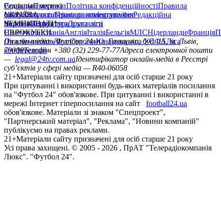
Редакція
Соціальні мережі
Прогнози
Політика конфіденційності
Правила
сайту
facebook
УКРАЇНА
Контакти
x
youtube
Правила коментування
instagram
telegram
viber
Редакційна
політика
Україна
ЧЕМПІОНАТИ
Перша ліга
Структура власності
Друга ліга
Німеччина
ЄВРОКУБКИ
Іспанія
Англія
Італія
Бельгія
МЛС
Нідерланди
Франція
П
Ліга чемпіонів
Онлайн-медіа «Футбол 24»
Ліга Європи
Юнацька ліга УЄФА
пл. Галицька, буд. 15, м. Львів,
Ліга
конференцій
79008
Телефон +380 (32) 229-77-77
Адреса електронної пошти
—
legal@24tv.com.ua
Ідентифікатор онлайн-медіа в Реєстрі
суб’єктів у сфері медіа — R40-06058
21+
Матеріали сайту призначені для осіб старше 21 року
При цитуванні і використанні будь-яких матеріалів посилання
на "Футбол 24" обов'язкове. При цитуванні і використанні в
мережі Інтернет гіперпосилання на сайт
football24.ua
обов'язкове. Матеріали зі знаком "Спецпроект",
"Партнерський матеріал", "Реклама", "Новини компаній"
публікуємо на правах реклами.
21+
Матеріали сайту призначені для осіб старше 21 року
Усi права захищенi. © 2005 -
2026
, ПрАТ "Телерадіокомпанія
Люкс". "Футбол 24".