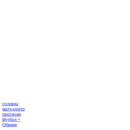
головна
матч-центр
прогнози
футбол +
Обране