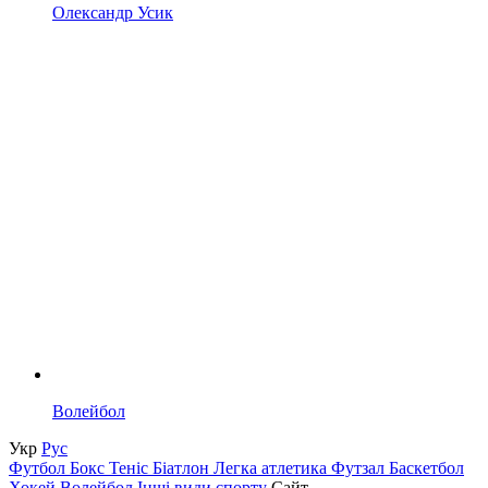
Олександр Усик
Волейбол
Укр
Рус
Футбол
Бокс
Теніс
Біатлон
Легка атлетика
Футзал
Баскетбол
Хокей
Волейбол
Інші види спорту
Сайт