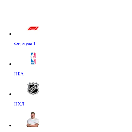
Формула 1
НБА
НХЛ