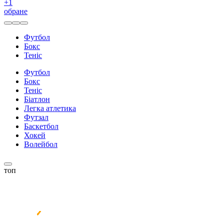
+
1
обране
Футбол
Бокс
Теніс
Футбол
Бокс
Теніс
Біатлон
Легка атлетика
Футзал
Баскетбол
Хокей
Волейбол
топ