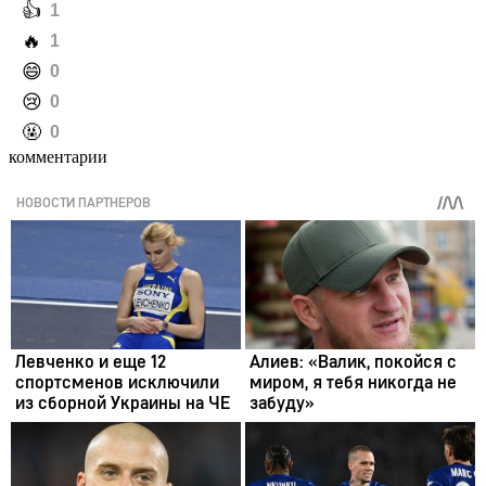
️👍
1
️🔥
1
️😄
0
️😢
0
️🤬
0
комментарии