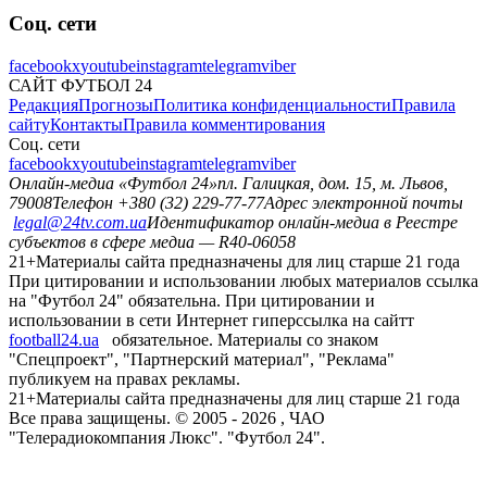
Соц. сети
facebook
x
youtube
instagram
telegram
viber
САЙТ ФУТБОЛ 24
Редакция
Прогнозы
Политика конфиденциальности
Правила
сайту
Контакты
Правила комментирования
Соц. сети
facebook
x
youtube
instagram
telegram
viber
Онлайн-медиа «Футбол 24»
пл. Галицкая, дом. 15, м. Львов,
79008
Телефон +380 (32) 229-77-77
Адрес электронной почты
legal@24tv.com.ua
Идентификатор онлайн-медиа в Реестре
субъектов в сфере медиа — R40-06058
21+
Материалы сайта предназначены для лиц старше 21 года
При цитировании и использовании любых материалов ссылка
на "Футбол 24" обязательна. При цитировании и
использовании в сети Интернет гиперссылка на сайтт
football24.ua
обязательное. Материалы со знаком
"Спецпроект", "Партнерский материал", "Реклама"
публикуем на правах рекламы.
21+
Материалы сайта предназначены для лиц старше 21 года
Все права защищены. © 2005 -
2026
, ЧАО
"Телерадиокомпания Люкс". "Футбол 24".