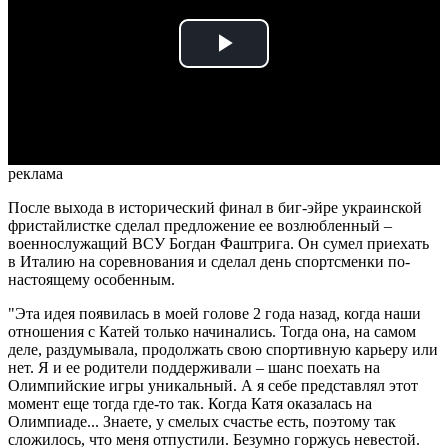
Play
Video
реклама
После выхода в исторический финал в биг-эйре украинской
фристайлистке сделал предложение ее возлюбленный –
военнослужащий ВСУ Богдан Фаштрига. Он сумел приехать
в Италию на соревнования и сделал день спортсменки по-
настоящему особенным.
"Эта идея появилась в моей голове 2 года назад, когда наши
отношения с Катей только начинались. Тогда она, на самом
деле, раздумывала, продолжать свою спортивную карьеру или
нет. Я и ее родители поддерживали – шанс поехать на
Олимпийские игры уникальный. А я себе представлял этот
момент еще тогда где-то так. Когда Катя оказалась на
Олимпиаде... Знаете, у смелых счастье есть, поэтому так
сложилось, что меня отпустили. Безумно горжусь невестой.