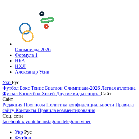
Олимпиада 2026
Формула 1
НБА
НХЛ
Александр Усик
Укр
Рус
Футбол
Бокс
Тенис
Биатлон
Олимпиада-2026
Легкая атлетика
Футзал
Баскетбол
Хокей
Другие виды спорта
Сайт
Сайт
Редакция
Прогнозы
Политика конфиденциальности
Правила
сайту
Контакты
Правила комментирования
Соц. сети
facebook
x
youtube
instagram
telegram
viber
Укр
Рус
Футбол