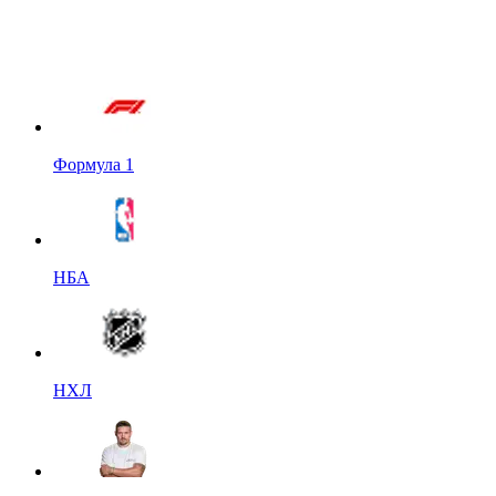
Формула 1
НБА
НХЛ