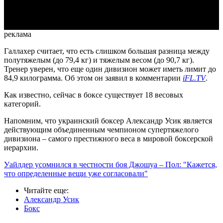
Video
реклама
Галлахер считает, что есть слишком большая разница между
полутяжелым (до 79,4 кг) и тяжелым весом (до 90,7 кг).
Тренер уверен, что еще один дивизион может иметь лимит до
84,9 килограмма. Об этом он заявил в комментарии
iFL.TV
.
Как известно, сейчас в боксе существует 18 весовых
категорий.
Напомним, что украинский боксер Александр Усик является
действующим объединенным чемпионом супертяжелого
дивизиона – самого престижного веса в мировой боксерской
иерархии.
Уайлдер усомнился в честности боя Джошуа – Пол: "Кажется,
что определенные вещи уже согласовали"
Читайте еще
:
Александр Усик
Бокс