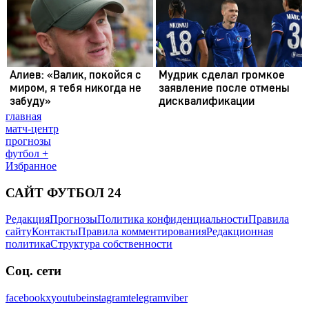
главная
матч-центр
прогнозы
футбол +
Избранное
САЙТ ФУТБОЛ 24
Редакция
Прогнозы
Политика конфиденциальности
Правила
сайту
Контакты
Правила комментирования
Редакционная
политика
Структура собственности
Соц. сети
facebook
x
youtube
instagram
telegram
viber