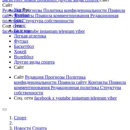
Сайт
Укр
Рус
Редакция
Прогнозы
Политика конфиденциальности
Правила
Футбол
сайту
Контакты
Правила комментирования
Редакционная
Бокс
политика
Структура собственности
Тенис
Соц. сети
Биатлон
facebook
x
youtube
instagram
telegram
viber
Легкая атлетика
Футзал
Баскетбол
Хокей
Волейбол
Другие виды спорта
Сайт
Сайт
Редакция
Прогнозы
Политика
конфиденциальности
Правила сайту
Контакты
Правила
комментирования
Редакционная политика
Структура
собственности
Соц. сети
facebook
x
youtube
instagram
telegram
viber
Спорт
Новости Cпорта