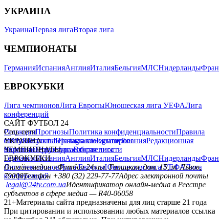
УКРАИНА
Украина
Первая лига
Вторая лига
ЧЕМПИОНАТЫ
Германия
Испания
Англия
Италия
Бельгия
МЛС
Нидерланды
Фран
ЕВРОКУБКИ
Лига чемпионов
Лига Европы
Юношеская лига УЕФА
Лига
конференций
САЙТ ФУТБОЛ 24
Редакция
Соц. сети
Прогнозы
Политика конфиденциальности
Правила
сайту
facebook
УКРАИНА
Контакты
x
youtube
Правила комментирования
instagram
telegram
viber
Редакционная
политика
Украина
ЧЕМПИОНАТЫ
Первая лига
Структура собственности
Вторая лига
Германия
ЕВРОКУБКИ
Испания
Англия
Италия
Бельгия
МЛС
Нидерланды
Фран
Лига чемпионов
Онлайн-медиа «Футбол 24»
Лига Европы
пл. Галицкая, дом. 15, м. Львов,
Юношеская лига УЕФА
Лига
конференций
79008
Телефон +380 (32) 229-77-77
Адрес электронной почты
legal@24tv.com.ua
Идентификатор онлайн-медиа в Реестре
субъектов в сфере медиа — R40-06058
21+
Материалы сайта предназначены для лиц старше 21 года
При цитировании и использовании любых материалов ссылка