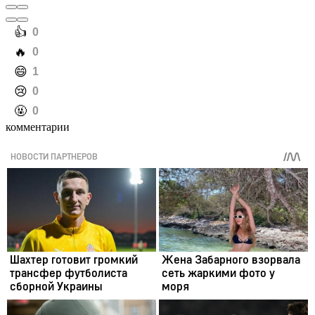
️👍
0
️🔥
0
️😄
1
️😢
0
️🤬
0
комментарии