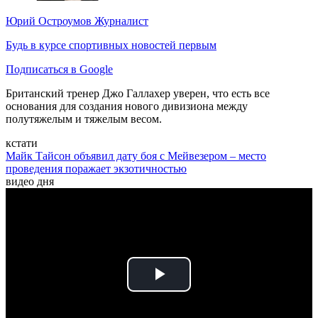
Юрий Остроумов
Журналист
Будь в курсе спортивных новостей первым
Подписаться в Google
Британский тренер Джо Галлахер уверен, что есть все
основания для создания нового дивизиона между
полутяжелым и тяжелым весом.
кстати
Майк Тайсон объявил дату боя с Мейвезером – место
проведения поражает экзотичностью
видео дня
Play