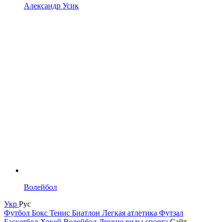
Александр Усик
Волейбол
Укр
Рус
Футбол
Бокс
Тенис
Биатлон
Легкая атлетика
Футзал
Баскетбол
Хокей
Волейбол
Другие виды спорта
Сайт