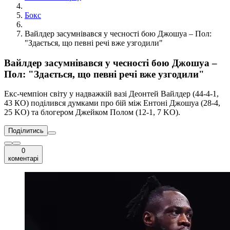
Бокс
Вайлдер засумнівався у чесності бою Джошуа – Пол:
"Здається, що певні речі вже узгодили"
Вайлдер засумнівався у чесності бою Джошуа –
Пол: "Здається, що певні речі вже узгодили"
Екс-чемпіон світу у надважкій вазі Деонтей Вайлдер (44-4-1,
43 КО) поділився думками про бій між Ентоні Джошуа (28-4,
25 KO) та блогером Джейком Полом (12-1, 7 KO).
Поділитись
0
коментарі