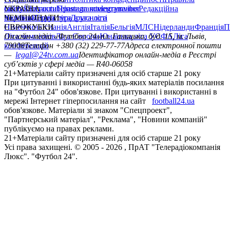
сайту
facebook
УКРАЇНА
Контакти
x
youtube
Правила коментування
instagram
telegram
viber
Редакційна
політика
Україна
ЧЕМПІОНАТИ
Перша ліга
Структура власності
Друга ліга
Німеччина
ЄВРОКУБКИ
Іспанія
Англія
Італія
Бельгія
МЛС
Нідерланди
Франція
П
Ліга чемпіонів
Онлайн-медіа «Футбол 24»
Ліга Європи
Юнацька ліга УЄФА
пл. Галицька, буд. 15, м. Львів,
Ліга
конференцій
79008
Телефон +380 (32) 229-77-77
Адреса електронної пошти
—
legal@24tv.com.ua
Ідентифікатор онлайн-медіа в Реєстрі
суб’єктів у сфері медіа — R40-06058
21+
Матеріали сайту призначені для осіб старше 21 року
При цитуванні і використанні будь-яких матеріалів посилання
на "Футбол 24" обов'язкове. При цитуванні і використанні в
мережі Інтернет гіперпосилання на сайт
football24.ua
обов'язкове. Матеріали зі знаком "Спецпроект",
"Партнерський матеріал", "Реклама", "Новини компаній"
публікуємо на правах реклами.
21+
Матеріали сайту призначені для осіб старше 21 року
Усi права захищенi. © 2005 -
2026
, ПрАТ "Телерадіокомпанія
Люкс". "Футбол 24".