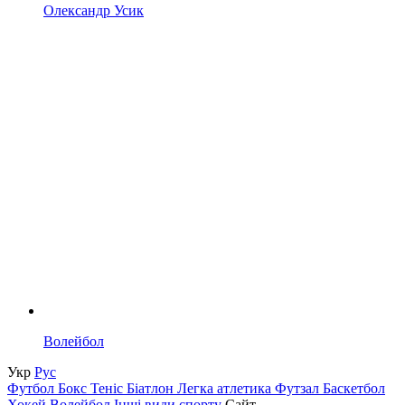
Олександр Усик
Волейбол
Укр
Рус
Футбол
Бокс
Теніс
Біатлон
Легка атлетика
Футзал
Баскетбол
Хокей
Волейбол
Інші види спорту
Сайт