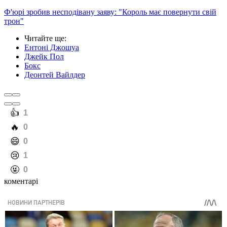
Ф'юрі зробив несподівану заяву: "Король має повернути свій
трон"
Читайте ще
:
Ентоні Джошуа
Джейк Пол
Бокс
Деонтей Вайлдер
️👍
1
️🔥
0
️😄
0
️😢
1
️🤬
0
коментарі