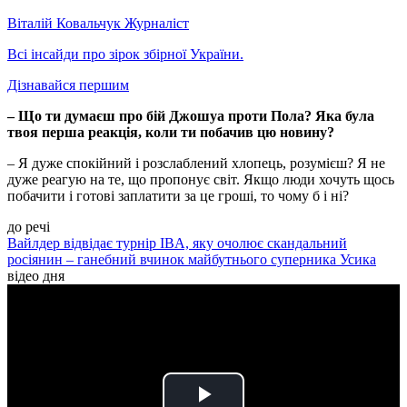
Віталій Ковальчук
Журналіст
Всі інсайди про зірок збірної України.
Дізнавайся першим
– Що ти думаєш про бій Джошуа проти Пола? Яка була
твоя перша реакція, коли ти побачив цю новину?
– Я дуже спокійний і розслаблений хлопець, розумієш? Я не
дуже реагую на те, що пропонує світ. Якщо люди хочуть щось
побачити і готові заплатити за це гроші, то чому б і ні?
до речі
Вайлдер відвідає турнір IBA, яку очолює скандальний
росіянин – ганебний вчинок майбутнього суперника Усика
відео дня