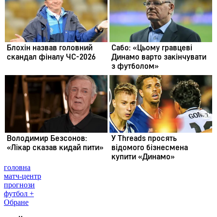
головна
матч-центр
прогнози
футбол +
Обране