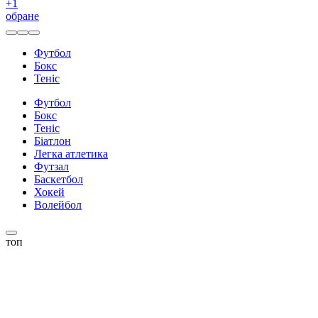
+
1
обране
Футбол
Бокс
Теніс
Футбол
Бокс
Теніс
Біатлон
Легка атлетика
Футзал
Баскетбол
Хокей
Волейбол
топ