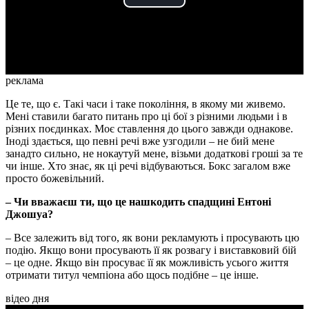
Play
Video
реклама
Це те, що є. Такі часи і таке покоління, в якому ми живемо.
Мені ставили багато питань про ці бої з різними людьми і в
різних поєдинках. Моє ставлення до цього завжди однакове.
Іноді здається, що певні речі вже узгодили – не бий мене
занадто сильно, не нокаутуй мене, візьми додаткові гроші за те
чи інше. Хто знає, як ці речі відбуваються. Бокс загалом вже
просто божевільний.
– Чи вважаєш ти, що це нашкодить спадщині Ентоні
Джошуа?
– Все залежить від того, як вони рекламують і просувають цю
подію. Якщо вони просувають її як розвагу і виставковий бій
– це одне. Якщо він просуває її як можливість усього життя
отримати титул чемпіона або щось подібне – це інше.
відео дня