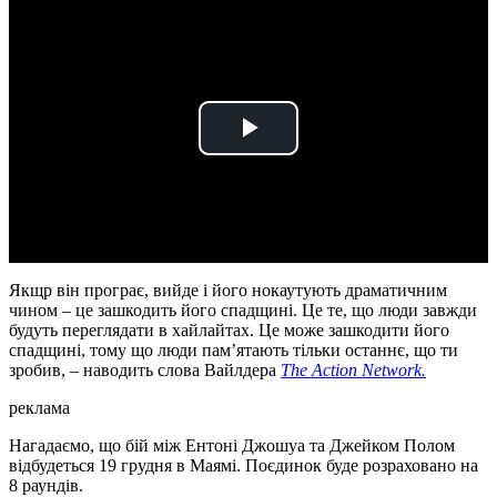
Play
Video
Якщр він програє, вийде і його нокаутують драматичним
чином – це зашкодить його спадщині. Це те, що люди завжди
будуть переглядати в хайлайтах. Це може зашкодити його
спадщині, тому що люди пам’ятають тільки останнє, що ти
зробив, – наводить слова Вайлдера
The Action Network.
реклама
Нагадаємо, що бій між Ентоні Джошуа та Джейком Полом
відбудеться 19 грудня в Маямі. Поєдинок буде розраховано на
8 раундів.