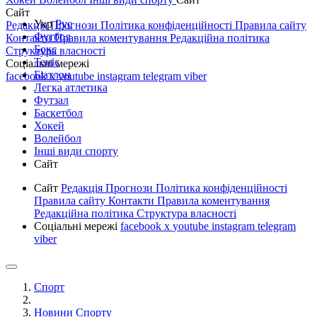
Сайт
Укр
Рус
Редакція
Прогнози
Політика конфіденційності
Правила сайту
Футбол
Контакти
Правила коментування
Редакційна політика
Бокс
Структура власності
Теніс
Соціальні мережі
Біатлон
facebook
x
youtube
instagram
telegram
viber
Легка атлетика
Футзал
Баскетбол
Хокей
Волейбол
Інші види спорту
Сайт
Сайт
Редакція
Прогнози
Політика конфіденційності
Правила сайту
Контакти
Правила коментування
Редакційна політика
Структура власності
Соціальні мережі
facebook
x
youtube
instagram
telegram
viber
Спорт
Новини Спорту