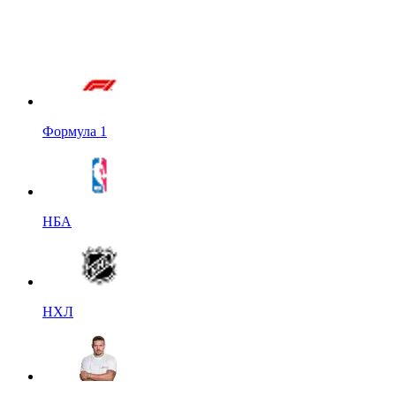
Формула 1
НБА
НХЛ