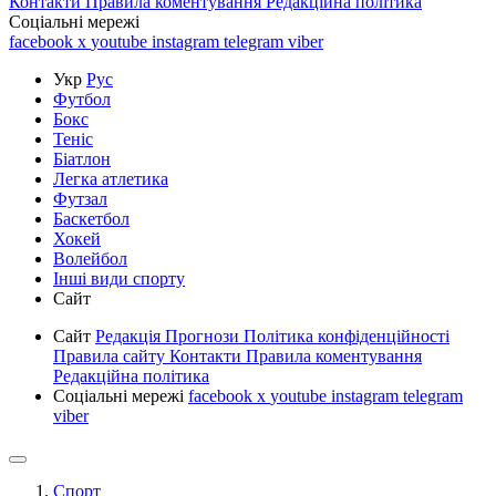
Контакти
Правила коментування
Редакційна політика
Соціальні мережі
facebook
x
youtube
instagram
telegram
viber
Укр
Рус
Футбол
Бокс
Теніс
Біатлон
Легка атлетика
Футзал
Баскетбол
Хокей
Волейбол
Інші види спорту
Сайт
Сайт
Редакція
Прогнози
Політика конфіденційності
Правила сайту
Контакти
Правила коментування
Редакційна політика
Соціальні мережі
facebook
x
youtube
instagram
telegram
viber
Спорт