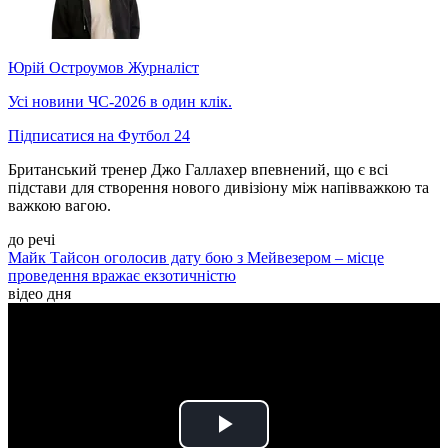
Юрій Остроумов
Журналіст
Усі новини ЧС-2026 в один клік.
Підписатися на Футбол 24
Британський тренер Джо Галлахер впевнений, що є всі
підстави для створення нового дивізіону між напівважкою та
важкою вагою.
до речі
Майк Тайсон оголосив дату бою з Мейвезером – місце
проведення вражає екзотичністю
відео дня
Play