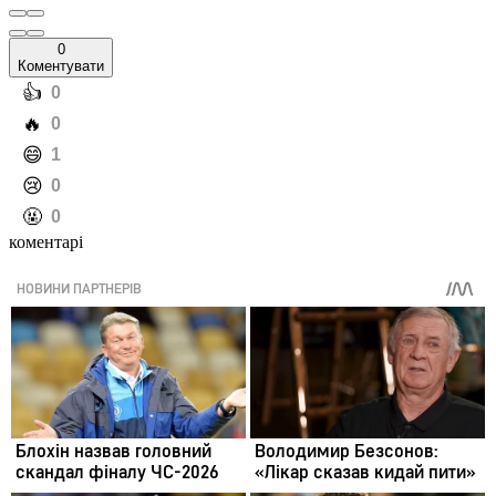
0
Коментувати
️👍
0
️🔥
0
️😄
1
️😢
0
️🤬
0
коментарі