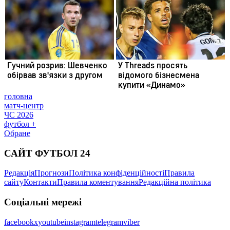
головна
матч-центр
ЧС 2026
футбол +
Обране
САЙТ ФУТБОЛ 24
Редакція
Прогнози
Політика конфіденційності
Правила
сайту
Контакти
Правила коментування
Редакційна політика
Соціальні мережі
facebook
x
youtube
instagram
telegram
viber