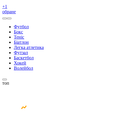
+
1
обране
Футбол
Бокс
Теніс
Біатлон
Легка атлетика
Футзал
Баскетбол
Хокей
Волейбол
топ