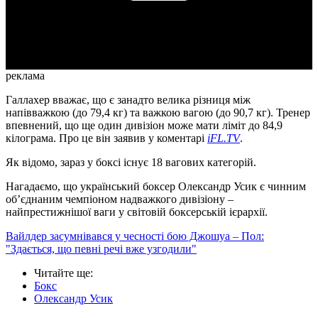
Video
реклама
Галлахер вважає, що є занадто велика різниця між
напівважкою (до 79,4 кг) та важкою вагою (до 90,7 кг). Тренер
впевнений, що ще один дивізіон може мати ліміт до 84,9
кілограма. Про це він заявив у коментарі
iFL.TV
.
Як відомо, зараз у боксі існує 18 вагових категорій.
Нагадаємо, що український боксер Олександр Усик є чинним
об’єднаним чемпіоном надважкого дивізіону –
найпрестижнішої ваги у світовій боксерській ієрархії.
Вайлдер засумнівався у чесності бою Джошуа – Пол:
"Здається, що певні речі вже узгодили"
Читайте ще
:
Бокс
Олександр Усик