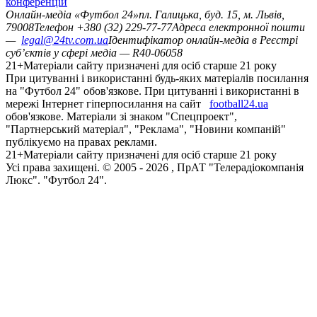
конференцій
Онлайн-медіа «Футбол 24»
пл. Галицька, буд. 15, м. Львів,
79008
Телефон +380 (32) 229-77-77
Адреса електронної пошти
—
legal@24tv.com.ua
Ідентифікатор онлайн-медіа в Реєстрі
суб’єктів у сфері медіа — R40-06058
21+
Матеріали сайту призначені для осіб старше 21 року
При цитуванні і використанні будь-яких матеріалів посилання
на "Футбол 24" обов'язкове. При цитуванні і використанні в
мережі Інтернет гіперпосилання на сайт
football24.ua
обов'язкове. Матеріали зі знаком "Спецпроект",
"Партнерський матеріал", "Реклама", "Новини компаній"
публікуємо на правах реклами.
21+
Матеріали сайту призначені для осіб старше 21 року
Усi права захищенi. © 2005 -
2026
, ПрАТ "Телерадіокомпанія
Люкс". "Футбол 24".