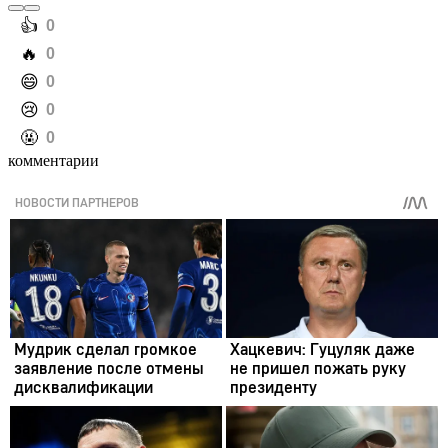
️👍
0
️🔥
0
️😄
0
️😢
0
️🤬
0
комментарии