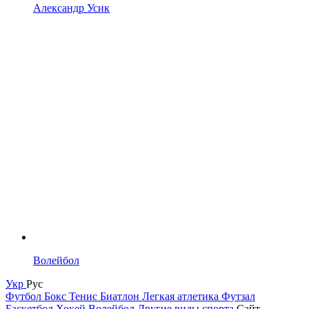
Александр Усик
Волейбол
Укр
Рус
Футбол
Бокс
Тенис
Биатлон
Легкая атлетика
Футзал
Баскетбол
Хокей
Волейбол
Другие виды спорта
Сайт