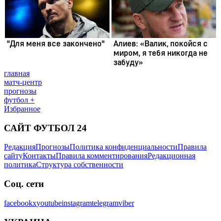
главная
матч-центр
прогнозы
футбол +
Избранное
САЙТ ФУТБОЛ 24
Редакция
Прогнозы
Политика конфиденциальности
Правила
сайту
Контакты
Правила комментирования
Редакционная
политика
Структура собственности
Соц. сети
facebook
x
youtube
instagram
telegram
viber