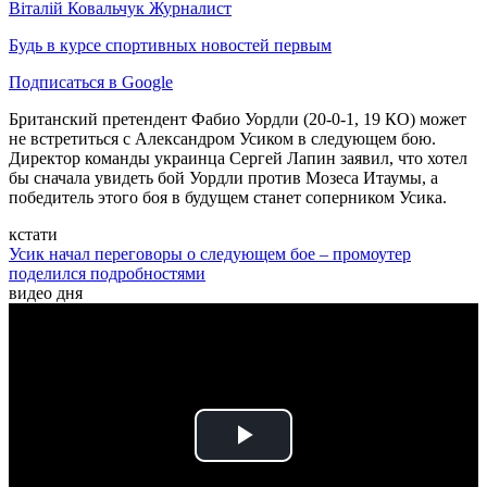
Віталій Ковальчук
Журналист
Будь в курсе спортивных новостей первым
Подписаться в Google
Британский претендент Фабио Уордли (20-0-1, 19 КО) может
не встретиться с Александром Усиком в следующем бою.
Директор команды украинца Сергей Лапин заявил, что хотел
бы сначала увидеть бой Уордли против Мозеса Итаумы, а
победитель этого боя в будущем станет соперником Усика.
кстати
Усик начал переговоры о следующем бое – промоутер
поделился подробностями
видео дня
Play