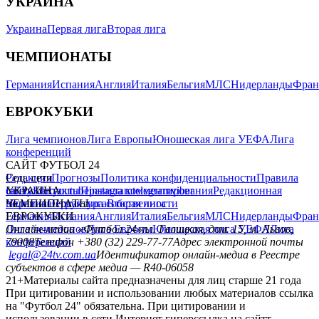
УКРАИНА
Украина
Первая лига
Вторая лига
ЧЕМПИОНАТЫ
Германия
Испания
Англия
Италия
Бельгия
МЛС
Нидерланды
Фран
ЕВРОКУБКИ
Лига чемпионов
Лига Европы
Юношеская лига УЕФА
Лига
конференций
САЙТ ФУТБОЛ 24
Редакция
Соц. сети
Прогнозы
Политика конфиденциальности
Правила
сайту
facebook
УКРАИНА
Контакты
x
youtube
Правила комментирования
instagram
telegram
viber
Редакционная
политика
Украина
ЧЕМПИОНАТЫ
Первая лига
Структура собственности
Вторая лига
Германия
ЕВРОКУБКИ
Испания
Англия
Италия
Бельгия
МЛС
Нидерланды
Фран
Лига чемпионов
Онлайн-медиа «Футбол 24»
Лига Европы
пл. Галицкая, дом. 15, м. Львов,
Юношеская лига УЕФА
Лига
конференций
79008
Телефон +380 (32) 229-77-77
Адрес электронной почты
legal@24tv.com.ua
Идентификатор онлайн-медиа в Реестре
субъектов в сфере медиа — R40-06058
21+
Материалы сайта предназначены для лиц старше 21 года
При цитировании и использовании любых материалов ссылка
на "Футбол 24" обязательна. При цитировании и
использовании в сети Интернет гиперссылка на сайтт