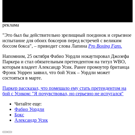
Video
реклама
"Это был бы действительно зрелищный поединок и серьезное
испытание для обоих боксеров перед встречей с великим
боссом бокса", – приводит слова Лапина
Pro Boxing Fans.
Напомним, 25 октября Фабио Уордли нокаутировал Джозефа
Паркера и стал обязательным претендентом на титул WBO,
которым владеет Александр Усик. Ранее промоутер британца
Фрэнк Уоррен заявил, что бой Усик – Уордли может
состояться в марте.
Паркер рассказал, что помешало ему стать претендентом на
бой с Усиком: "Я почувствовал, но серьезно не испугался"
Читайте еще
:
Фабио Уордли
Бокс
Александр Усик