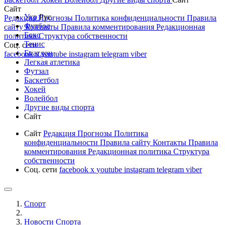
Сайт
Укр
Рус
Редакция
Прогнозы
Политика конфиденциальности
Правила
Футбол
сайту
Контакты
Правила комментирования
Редакционная
Бокс
политика
Структура собственности
Тенис
Соц. сети
Биатлон
facebook
x
youtube
instagram
telegram
viber
Легкая атлетика
Футзал
Баскетбол
Хокей
Волейбол
Другие виды спорта
Сайт
Сайт
Редакция
Прогнозы
Политика
конфиденциальности
Правила сайту
Контакты
Правила
комментирования
Редакционная политика
Структура
собственности
Соц. сети
facebook
x
youtube
instagram
telegram
viber
Спорт
Новости Cпорта