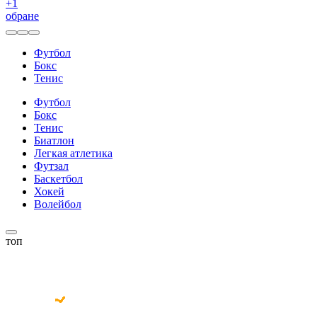
+
1
обране
Футбол
Бокс
Тенис
Футбол
Бокс
Тенис
Биатлон
Легкая атлетика
Футзал
Баскетбол
Хокей
Волейбол
топ