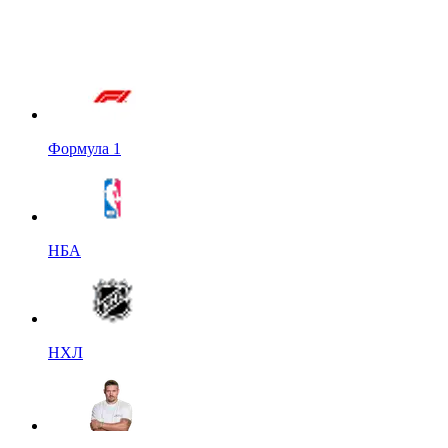
Формула 1
НБА
НХЛ