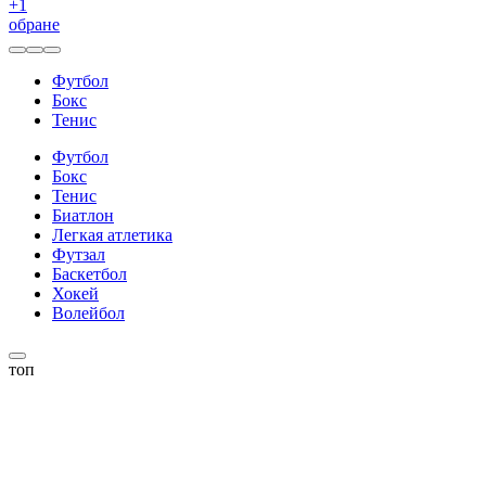
+
1
обране
Футбол
Бокс
Тенис
Футбол
Бокс
Тенис
Биатлон
Легкая атлетика
Футзал
Баскетбол
Хокей
Волейбол
топ