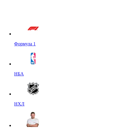
Формула 1
НБА
НХЛ