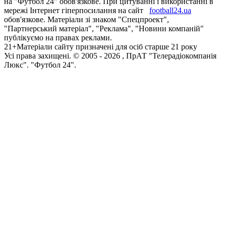
на "Футбол 24" обов'язкове. При цитуванні і використанні в
мережі Інтернет гіперпосилання на сайт
football24.ua
обов'язкове. Матеріали зі знаком "Спецпроект",
"Партнерський матеріал", "Реклама", "Новини компаній"
публікуємо на правах реклами.
21+
Матеріали сайту призначені для осіб старше 21 року
Усi права захищенi. © 2005 -
2026
, ПрАТ "Телерадіокомпанія
Люкс". "Футбол 24".