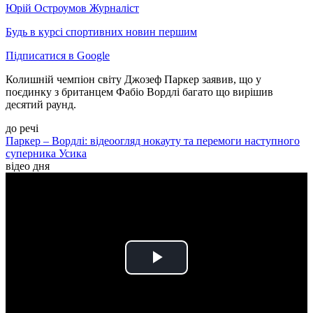
Юрій Остроумов
Журналіст
Будь в курсі спортивних новин першим
Підписатися в Google
Колишній чемпіон світу Джозеф Паркер заявив, що у
поєдинку з британцем Фабіо Вордлі багато що вирішив
десятий раунд.
до речі
Паркер – Вордлі: відеоогляд нокауту та перемоги наступного
суперника Усика
відео дня
Play
Video