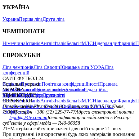
УКРАЇНА
Україна
Перша ліга
Друга ліга
ЧЕМПІОНАТИ
Німеччина
Іспанія
Англія
Італія
Бельгія
МЛС
Нідерланди
Франція
П
ЄВРОКУБКИ
Ліга чемпіонів
Ліга Європи
Юнацька ліга УЄФА
Ліга
конференцій
САЙТ ФУТБОЛ 24
Редакція
Соціальні мережі
Прогнози
Політика конфіденційності
Правила
сайту
facebook
УКРАЇНА
Контакти
x
youtube
Правила коментування
instagram
telegram
viber
Редакційна
політика
Україна
ЧЕМПІОНАТИ
Перша ліга
Структура власності
Друга ліга
Німеччина
ЄВРОКУБКИ
Іспанія
Англія
Італія
Бельгія
МЛС
Нідерланди
Франція
П
Ліга чемпіонів
Онлайн-медіа «Футбол 24»
Ліга Європи
Юнацька ліга УЄФА
пл. Галицька, буд. 15, м. Львів,
Ліга
конференцій
79008
Телефон +380 (32) 229-77-77
Адреса електронної пошти
—
legal@24tv.com.ua
Ідентифікатор онлайн-медіа в Реєстрі
суб’єктів у сфері медіа — R40-06058
21+
Матеріали сайту призначені для осіб старше 21 року
При цитуванні і використанні будь-яких матеріалів посилання