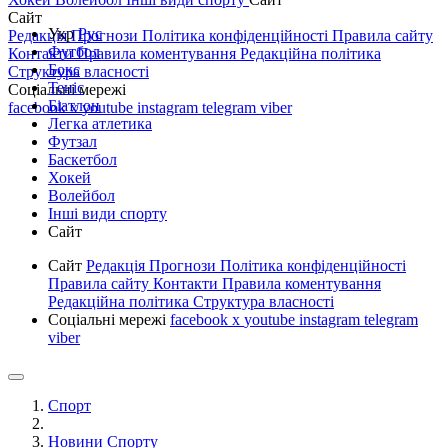
Сайт
Укр
Рус
Редакція
Прогнози
Політика конфіденційності
Правила сайту
Футбол
Контакти
Правила коментування
Редакційна політика
Бокс
Структура власності
Теніс
Соціальні мережі
Біатлон
facebook
x
youtube
instagram
telegram
viber
Легка атлетика
Футзал
Баскетбол
Хокей
Волейбол
Інші види спорту
Сайт
Сайт
Редакція
Прогнози
Політика конфіденційності
Правила сайту
Контакти
Правила коментування
Редакційна політика
Структура власності
Соціальні мережі
facebook
x
youtube
instagram
telegram
viber
Спорт
Новини Спорту