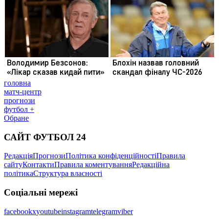
головна
матч-центр
прогнози
футбол +
Обране
САЙТ ФУТБОЛ 24
Редакція
Прогнози
Політика конфіденційності
Правила
сайту
Контакти
Правила коментування
Редакційна
політика
Структура власності
Соціальні мережі
facebook
x
youtube
instagram
telegram
viber