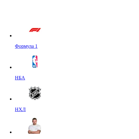
Формула 1
НБА
НХЛ