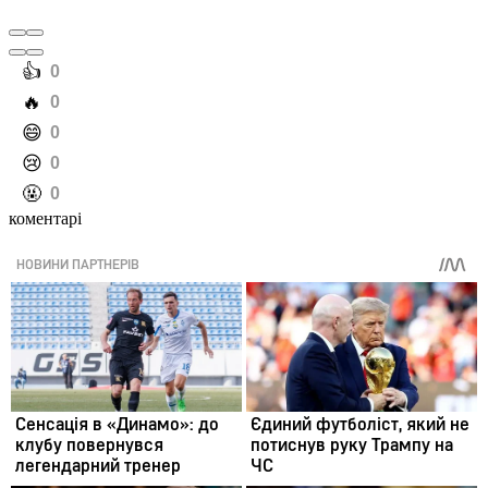
️👍
0
️🔥
0
️😄
0
️😢
0
️🤬
0
коментарі