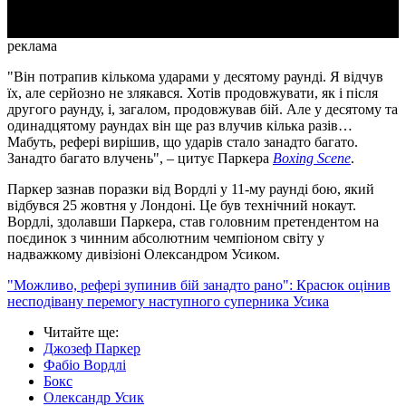
реклама
"Він потрапив кількома ударами у десятому раунді. Я відчув
їх, але серйозно не злякався. Хотів продовжувати, як і після
другого раунду, і, загалом, продовжував бій. Але у десятому та
одинадцятому раундах він ще раз влучив кілька разів…
Мабуть, рефері вирішив, що ударів стало занадто багато.
Занадто багато влучень", – цитує Паркера
Boxing Scene
.
Паркер зазнав поразки від Вордлі у 11-му раунді бою, який
відбувся 25 жовтня у Лондоні. Це був технічний нокаут.
Вордлі, здолавши Паркера, став головним претендентом на
поєдинок з чинним абсолютним чемпіоном світу у
надважкому дивізіоні Олександром Усиком.
"Можливо, рефері зупинив бій занадто рано": Красюк оцінив
несподівану перемогу наступного суперника Усика
Читайте ще
:
Джозеф Паркер
Фабіо Вордлі
Бокс
Олександр Усик