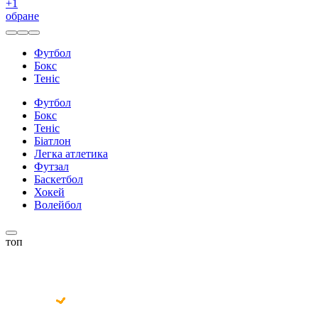
+
1
обране
Футбол
Бокс
Теніс
Футбол
Бокс
Теніс
Біатлон
Легка атлетика
Футзал
Баскетбол
Хокей
Волейбол
топ