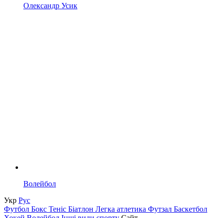
Олександр Усик
Волейбол
Укр
Рус
Футбол
Бокс
Теніс
Біатлон
Легка атлетика
Футзал
Баскетбол
Хокей
Волейбол
Інші види спорту
Сайт