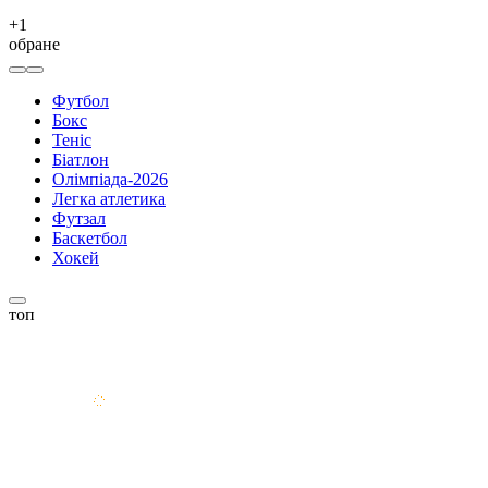
+
1
обране
Футбол
Бокс
Теніс
Біатлон
Олімпіада-2026
Легка атлетика
Футзал
Баскетбол
Хокей
топ