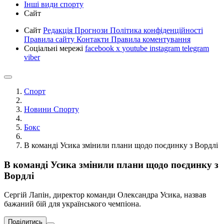
Інші види спорту
Сайт
Сайт
Редакція
Прогнози
Політика конфіденційності
Правила сайту
Контакти
Правила коментування
Соціальні мережі
facebook
x
youtube
instagram
telegram
viber
Спорт
Новини Спорту
Бокс
В команді Усика змінили плани щодо поєдинку з Вордлі
В команді Усика змінили плани щодо поєдинку з
Вордлі
Сергій Лапін, директор команди Олександра Усика, назвав
бажаний бій для українського чемпіона.
Поділитись