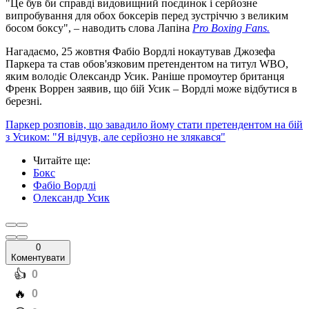
"Це був би справді видовищний поєдинок і серйозне
випробування для обох боксерів перед зустріччю з великим
босом боксу", – наводить слова Лапіна
Pro Boxing Fans.
Нагадаємо, 25 жовтня Фабіо Вордлі нокаутував Джозефа
Паркера та став обов'язковим претендентом на титул WBO,
яким володіє Олександр Усик. Раніше промоутер британця
Френк Воррен заявив, що бій Усик – Вордлі може відбутися в
березні.
Паркер розповів, що завадило йому стати претендентом на бій
з Усиком: "Я відчув, але серйозно не злякався"
Читайте ще
:
Бокс
Фабіо Вордлі
Олександр Усик
0
Коментувати
️👍
0
️🔥
0