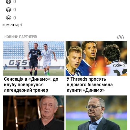
️😄
0
️😢
0
️🤬
0
коментарі