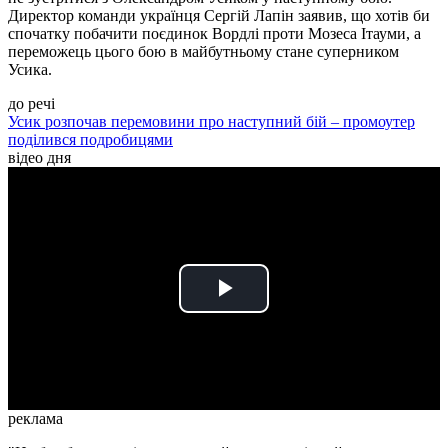
Директор команди українця Сергій Лапін заявив, що хотів би
спочатку побачити поєдинок Вордлі проти Мозеса Ітауми, а
переможець цього бою в майбутньому стане суперником
Усика.
до речі
Усик розпочав перемовини про наступний бій – промоутер
поділився подробицями
відео дня
Play
Video
реклама