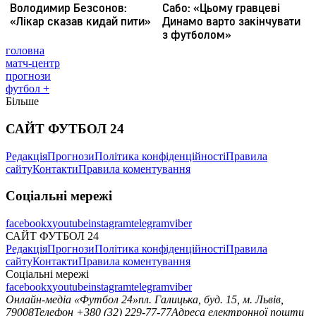
головна
матч-центр
прогнози
футбол +
Більше
САЙТ ФУТБОЛ 24
Редакція
Прогнози
Політика конфіденційності
Правила
сайту
Контакти
Правила коментування
Соціальні мережі
facebook
x
youtube
instagram
telegram
viber
САЙТ ФУТБОЛ 24
Редакція
Прогнози
Політика конфіденційності
Правила
сайту
Контакти
Правила коментування
Соціальні мережі
facebook
x
youtube
instagram
telegram
viber
Онлайн-медіа «Футбол 24»
пл. Галицька, буд. 15, м. Львів,
79008
Телефон +380 (32) 229-77-77
Адреса електронної пошти