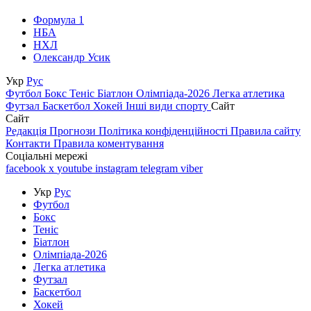
Формула 1
НБА
НХЛ
Олександр Усик
Укр
Рус
Футбол
Бокс
Теніс
Біатлон
Олімпіада-2026
Легка атлетика
Футзал
Баскетбол
Хокей
Інші види спорту
Сайт
Сайт
Редакція
Прогнози
Політика конфіденційності
Правила сайту
Контакти
Правила коментування
Соціальні мережі
facebook
x
youtube
instagram
telegram
viber
Укр
Рус
Футбол
Бокс
Теніс
Біатлон
Олімпіада-2026
Легка атлетика
Футзал
Баскетбол
Хокей