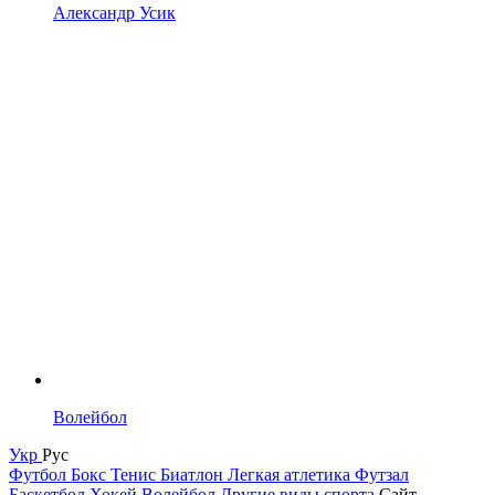
Александр Усик
Волейбол
Укр
Рус
Футбол
Бокс
Тенис
Биатлон
Легкая атлетика
Футзал
Баскетбол
Хокей
Волейбол
Другие виды спорта
Сайт