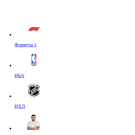
Формула 1
НБА
НХЛ