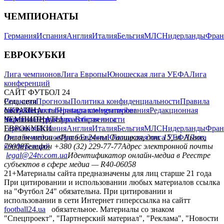
ЧЕМПИОНАТЫ
Германия
Испания
Англия
Италия
Бельгия
МЛС
Нидерланды
Фран
ЕВРОКУБКИ
Лига чемпионов
Лига Европы
Юношеская лига УЕФА
Лига
конференций
САЙТ ФУТБОЛ 24
Редакция
Соц. сети
Прогнозы
Политика конфиденциальности
Правила
сайту
facebook
УКРАИНА
Контакты
x
youtube
Правила комментирования
instagram
telegram
viber
Редакционная
политика
Украина
ЧЕМПИОНАТЫ
Первая лига
Структура собственности
Вторая лига
Германия
ЕВРОКУБКИ
Испания
Англия
Италия
Бельгия
МЛС
Нидерланды
Фран
Лига чемпионов
Онлайн-медиа «Футбол 24»
Лига Европы
пл. Галицкая, дом. 15, м. Львов,
Юношеская лига УЕФА
Лига
конференций
79008
Телефон +380 (32) 229-77-77
Адрес электронной почты
legal@24tv.com.ua
Идентификатор онлайн-медиа в Реестре
субъектов в сфере медиа — R40-06058
21+
Материалы сайта предназначены для лиц старше 21 года
При цитировании и использовании любых материалов ссылка
на "Футбол 24" обязательна. При цитировании и
использовании в сети Интернет гиперссылка на сайтт
football24.ua
обязательное. Материалы со знаком
"Спецпроект", "Партнерский материал", "Реклама", "Новости