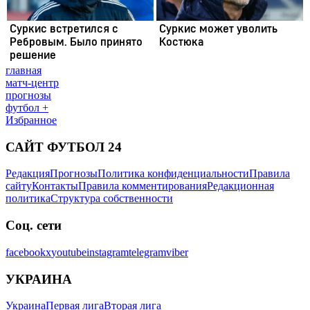
главная
матч-центр
прогнозы
футбол +
Избранное
САЙТ ФУТБОЛ 24
Редакция
Прогнозы
Политика конфиденциальности
Правила
сайту
Контакты
Правила комментирования
Редакционная
политика
Структура собственности
Соц. сети
facebook
x
youtube
instagram
telegram
viber
УКРАИНА
Украина
Первая лига
Вторая лига