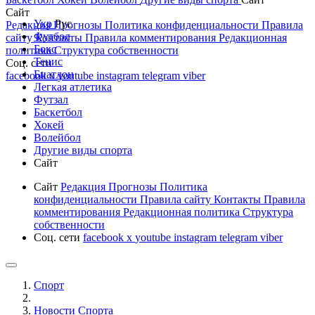
Сайт
Укр
Рус
Редакция
Прогнозы
Политика конфиденциальности
Правила
Футбол
сайту
Контакты
Правила комментирования
Редакционная
Бокс
политика
Структура собственности
Тенис
Соц. сети
Биатлон
facebook
x
youtube
instagram
telegram
viber
Легкая атлетика
Футзал
Баскетбол
Хокей
Волейбол
Другие виды спорта
Сайт
Сайт
Редакция
Прогнозы
Политика
конфиденциальности
Правила сайту
Контакты
Правила
комментирования
Редакционная политика
Структура
собственности
Соц. сети
facebook
x
youtube
instagram
telegram
viber
Спорт
Новости Cпорта