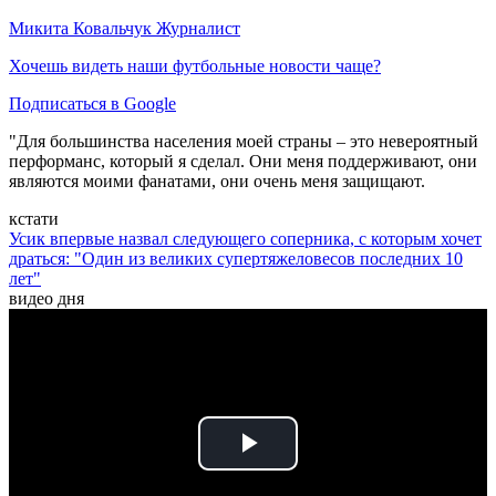
Микита Ковальчук
Журналист
Хочешь видеть наши футбольные новости чаще?
Подписаться в Google
"Для большинства населения моей страны – это невероятный
перформанс, который я сделал. Они меня поддерживают, они
являются моими фанатами, они очень меня защищают.
кстати
Усик впервые назвал следующего соперника, с которым хочет
драться: "Один из великих супертяжеловесов последних 10
лет"
видео дня
Play