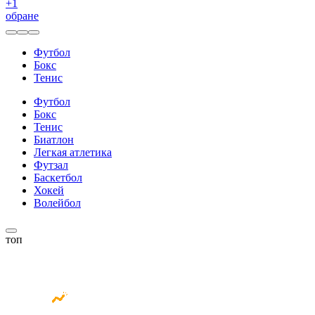
+
1
обране
Футбол
Бокс
Тенис
Футбол
Бокс
Тенис
Биатлон
Легкая атлетика
Футзал
Баскетбол
Хокей
Волейбол
топ