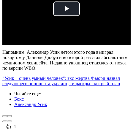
Play
Video
Напомним, Александр Усик летом этого года выиграл
нокаутом у Даниэля Дюбуа и во второй раз стал абсолютным
чемпионом хевивейта. Недавно украинец отказался от пояса
по версии WBO.
"Усик – очень умный человек": экс-жертва Фьюри назвал
следующего оппонента украинца и раскрыл хитрый план
Читайте еще
:
Бокс
Александр Усик
️👍
1