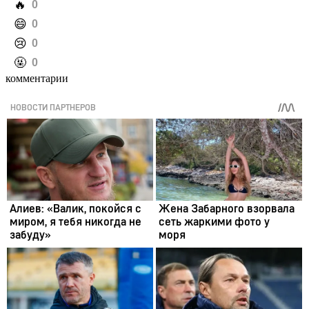
️🔥
0
️😄
0
️😢
0
️🤬
0
комментарии