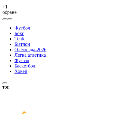
+
1
обране
Футбол
Бокс
Теніс
Біатлон
Олімпіада-2026
Легка атлетика
Футзал
Баскетбол
Хокей
топ