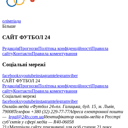
олімпіада
Більше
САЙТ ФУТБОЛ 24
Редакція
Прогнози
Політика конфіденційності
Правила
сайту
Контакти
Правила коментування
Соціальні мережі
facebook
x
youtube
instagram
telegram
viber
САЙТ ФУТБОЛ 24
Редакція
Прогнози
Політика конфіденційності
Правила
сайту
Контакти
Правила коментування
Соціальні мережі
facebook
x
youtube
instagram
telegram
viber
Онлайн-медіа «Футбол 24»
пл. Галицька, буд. 15, м. Львів,
79008
Телефон +380 (32) 229-77-77
Адреса електронної пошти
—
legal@24tv.com.ua
Ідентифікатор онлайн-медіа в Реєстрі
суб’єктів у сфері медіа — R40-06058
21+
Матеріали сайту призначені для осіб старше 21 року