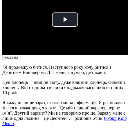
Play
Video
реклама
"Я продовжую битися. Наступного року хочу битися з
Деонтеєм Вайлдером. Для мене, я думаю, це цікаво.
Цей хлопець – чемпіон світу, дуже відомий хлопець, сильний
хлопець. Він є одним з великих надважковаговиків останніх
10 років.
Я кажу це лише зараз, ексклюзивна інформація. Я розмовляю
зі своєю командою, я кажу: "Це мій перший варіант, перше
ім’я". Другий варіант? Ми не говоримо про це. Зараз у мене є
лише одна людина – це Деонтей", – розповів Усик
Boxing King
Media
.