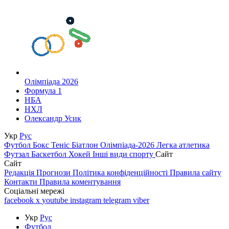
Олімпіада 2026
Формула 1
НБА
НХЛ
Олександр Усик
Укр
Рус
Футбол
Бокс
Теніс
Біатлон
Олімпіада-2026
Легка атлетика
Футзал
Баскетбол
Хокей
Інші види спорту
Сайт
Сайт
Редакція
Прогнози
Політика конфіденційності
Правила сайту
Контакти
Правила коментування
Соціальні мережі
facebook
x
youtube
instagram
telegram
viber
Укр
Рус
Футбол