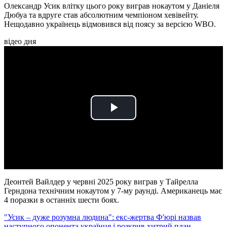
Олександр Усик влітку цього року виграв нокаутом у Даніеля
Дюбуа та вдруге став абсолютним чемпіоном хевівейту.
Нещодавно українець відмовився від поясу за версією WBO.
відео дня
Play
Video
Деонтей Вайлдер у червні 2025 року виграв у Тайрелла
Герндона технічним нокаутом у 7-му раунді. Американець має
4 поразки в останніх шести боях.
"Усик – дуже розумна людина": екс-жертва Ф'юрі назвав
наступного опонента українця і розкрив хитрий план