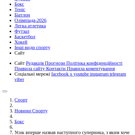
Бокс
Теніс
Біатлон
Олімпіада-2026
Легка атлетика
Футзал
Баскетбол
Хокей
Інші види спорту
Сайт
Сайт
Редакція
Прогнози
Політика конфіденційності
Правила сайту
Контакти
Правила коментування
Соціальні мережі
facebook
x
youtube
instagram
telegram
viber
Спорт
Новини Спорту
Бокс
Усик вперше назвав наступного суперника, з яким хоче