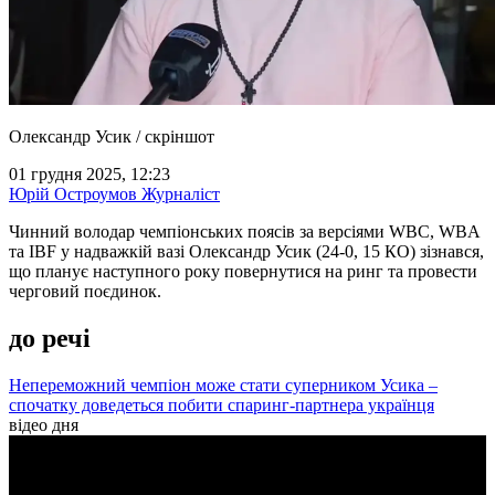
Олександр Усик / скріншот
01 грудня 2025, 12:23
Юрій Остроумов
Журналіст
Чинний володар чемпіонських поясів за версіями WBC, WBA
та IBF у надважкій вазі Олександр Усик (24-0, 15 КО) зізнався,
що планує наступного року повернутися на ринг та провести
черговий поєдинок.
до речі
Непереможний чемпіон може стати суперником Усика –
спочатку доведеться побити спаринг-партнера українця
відео дня