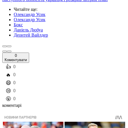
Читайте ще
:
Олександр Усик
Олександр Усик
Бокс
Даніель Дюбуа
Деонтей Вайлдер
0
Коментувати
️👍
0
️🔥
0
️😄
0
️😢
0
️🤬
0
коментарі