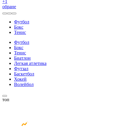
+
1
обране
Футбол
Бокс
Тенис
Футбол
Бокс
Тенис
Биатлон
Легкая атлетика
Футзал
Баскетбол
Хокей
Волейбол
топ