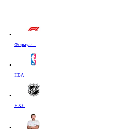
Формула 1
НБА
НХЛ