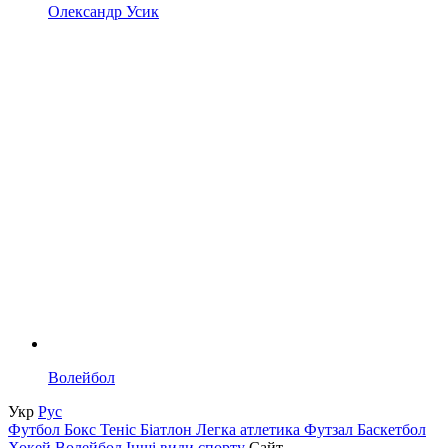
Олександр Усик
Волейбол
Укр
Рус
Футбол
Бокс
Теніс
Біатлон
Легка атлетика
Футзал
Баскетбол
Хокей
Волейбол
Інші види спорту
Сайт