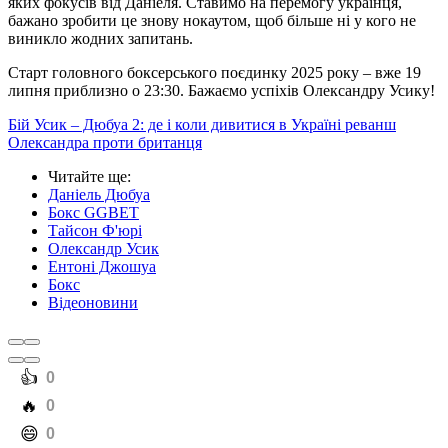
яких фокусів від Даніеля. Ставимо на перемогу українця,
бажано зробити це знову нокаутом, щоб більше ні у кого не
виникло жодних запитань.
Старт головного боксерського поєдинку 2025 року – вже 19
липня приблизно о 23:30. Бажаємо успіхів Олександру Усику!
Бій Усик – Дюбуа 2: де і коли дивитися в Україні реванш
Олександра проти британця
Читайте ще
:
Даніель Дюбуа
Бокс GGBET
Тайсон Ф'юрі
Олександр Усик
Ентоні Джошуа
Бокс
Відеоновини
️👍
0
️🔥
0
️😄
0