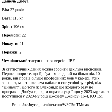
Даніель Дюбуа
Вік:
27 років
Вага:
113 кг
Зріст:
196 см
Перемоги:
22
Нокаути:
21
Поразки:
2
Чемпіонський титул:
пояс за версією IBF
Зі статистичних даних можна зробити декілька висновків.
Перше: попри те, що Дюбуа – молодший на більш ніж 10
років, він провів більше професійних боїв у кар'єрі. Усик,
звісно ж, має за плечима набагато статусніші зустрічі, ніж
"Динаміт". До того ж Олександр ще жодного разу не
програвав. Дюбуа ж, окрім поразки українцю у 2023-му, також
поступився у 2020-му році Джозефу Джойсу (16-4, KO 15).
Prime Joe Joyce pic.twitter.com/W3C5mTMmax