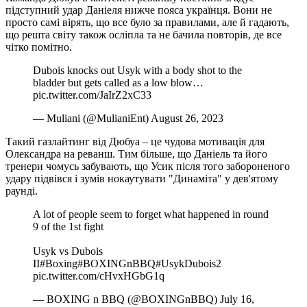
підступний удар Даніеля нижче пояса українця. Вони не
просто самі вірять, що все було за правилами, але й гадають,
що решта світу також осліпла та не бачила повторів, де все
чітко помітно.
Dubois knocks out Usyk with a body shot to the
bladder but gets called as a low blow…
pic.twitter.com/JaIrZ2xC33
— Muliani (@MulianiEnt) August 26, 2023
Такий газлайтинг від Дюбуа – це чудова мотивація для
Олександра на реванш. Тим більше, що Даніель та його
тренери чомусь забувають, що Усик після того забороненого
удару підвівся і зумів нокаутувати "Динаміта" у дев'ятому
раунді.
A lot of people seem to forget what happened in round
9 of the 1st fight️
Usyk vs Dubois
II#Boxing#BOXINGnBBQ#UsykDubois2
pic.twitter.com/cHvxHGbG1q
— BOXING n BBQ (@BOXINGnBBQ) July 16,