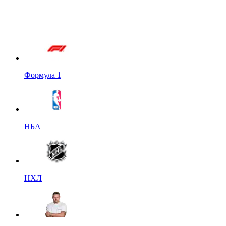
Формула 1
НБА
НХЛ