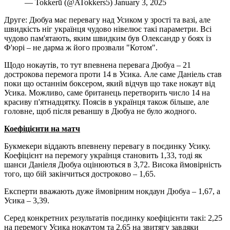
— Tokkerū (@ATokkers5) January 3, 2025
Друге: Дюбуа має перевагу над Усиком у зрості та вазі, але
швидкість ніг українця чудово нівелює такі параметри. Всі
чудово пам'ятають, яким швидким був Олександр у боях із
Ф'юрі – не дарма ж його прозвали "Котом".
Щодо нокаутів, то тут впевнена перевага Дюбуа – 21
дострокова перемога проти 14 в Усика. Але саме Даніель став
поки що останнім боксером, який відчув що таке нокаут від
Усика. Можливо, саме британець перетворить число 14 на
красиву п'ятнадцятку. Поясів в українця також більше, але
головне, щоб після реваншу в Дюбуа не було жодного.
Коефіцієнти на матч
Букмекери віддають впевнену перевагу в поєдинку Усику.
Коефіцієнт на перемогу українця становить 1,33, тоді як
шанси Даніеля Дюбуа оцінюються в 3,72. Висока ймовірність
того, що бій закінчиться достроково – 1,65.
Експерти вважають дуже ймовірним нокдаун Дюбуа – 1,67, а
Усика – 3,39.
Серед конкретних результатів поєдинку коефіцієнти такі: 2,25
на перемогу Усика нокаутом та 2,65 на звитягу завдяки