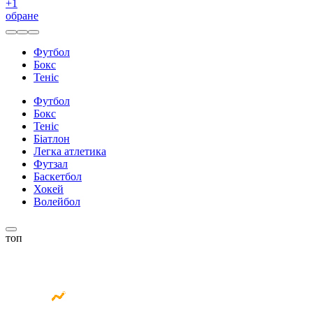
+
1
обране
Футбол
Бокс
Теніс
Футбол
Бокс
Теніс
Біатлон
Легка атлетика
Футзал
Баскетбол
Хокей
Волейбол
топ