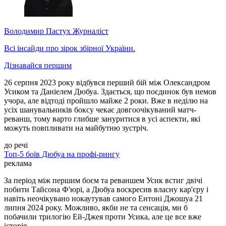
Володимир Пастух
Журналіст
Всі інсайди про зірок збірної України.
Дізнавайся першим
26 серпня 2023 року відбувся перший бій між Олександром
Усиком та Даніелем Дюбуа. Здається, що поєдинок був немов
учора, але відтоді пройшло майже 2 роки. Вже в неділю на
усіх шанувальників боксу чекає довгоочікуваний матч-
реванш, тому варто глибше зануритися в усі аспекти, які
можуть повпливати на майбутню зустріч.
до речі
Топ-5 боїв Дюбуа на профі-рингу
реклама
За період між першим боєм та реваншем Усик встиг двічі
побити Тайсона Ф'юрі, а Дюбуа воскресив власну кар'єру і
навіть неочікувано нокаутував самого Ентоні Джошуа 21
липня 2024 року. Можливо, якби не та сенсація, ми б
побачили трилогію Ей-Джея проти Усика, але це все вже
історія.