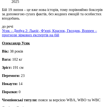
2025
Бій 19 липня – це вже нова історія, тому порівняймо боксерів
за допомогою сухих фактів, без жодних емоцій та особистих
вподобань.
до речі
Усик – Дюбуа 2: Льюїс, Ф'юрі, Красюк, Гвоздик, Воррен –
прогнози зіркових експертів на бій
Олександр Усик
Вік:
38 років
Вага:
102 кг
Зріст:
191 см
Перемоги:
23
Нокаути:
14
Поразки:
0
Чемпіонські титули:
пояси за версією WBA, WBO та WBC