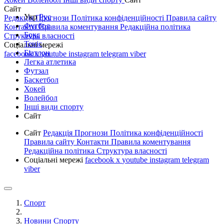
Сайт
Укр
Рус
Редакція
Прогнози
Політика конфіденційності
Правила сайту
Футбол
Контакти
Правила коментування
Редакційна політика
Бокс
Структура власності
Теніс
Соціальні мережі
Біатлон
facebook
x
youtube
instagram
telegram
viber
Легка атлетика
Футзал
Баскетбол
Хокей
Волейбол
Інші види спорту
Сайт
Сайт
Редакція
Прогнози
Політика конфіденційності
Правила сайту
Контакти
Правила коментування
Редакційна політика
Структура власності
Соціальні мережі
facebook
x
youtube
instagram
telegram
viber
Спорт
Новини Спорту