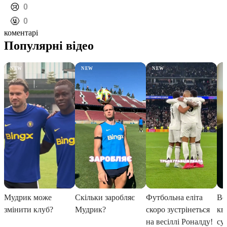
️😢
0
️🤬
0
коментарі