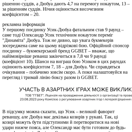
рішенню суддів, а Дюбуа дають 4,7 на перемогу нокаутом, 13 –
за рішенням суддів. Нічия оцінюється височезним
коефіцієнтом – 20.
рекламна інформація
У першому поєдинку Усик-Дюбуа фатальним став 9 раунд –
саме тоді Олександр Усик технічним нокаутом переміг
"Динаміта" Дюбуа. Тож не дивно, що увага букмекерів
зосереджена саме на цьому відрізкові бою. Офіційний спонсор
поєдинку – букмекерський бренд GGBET – вважає, що
найімовірніше реванш закінчиться в 7,8 чи 9 раунді
(коефіцієнт 10). Шанси на виграш бою Усиком в цих раундах
оцінюють коефіцієнтом 7, 18 – для Дюбуа. Чи справдяться
очікування – побачимо зовсім скоро. А поки налаштовуйся на
перегляд і тримай лінію боксу разом із GGBET.
В підсумку можна сказати, що Усик – великий фаворит
реваншу, але Дюбуа має декілька козирів у рукаві. Так, ці
козирі можуть бути підступними й перетворитися на нові
удари нижче пояса, але Олександр має бути готовим до будь-