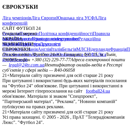
ЄВРОКУБКИ
Ліга чемпіонів
Ліга Європи
Юнацька ліга УЄФА
Ліга
конференцій
САЙТ ФУТБОЛ 24
Редакція
Соціальні мережі
Прогнози
Політика конфіденційності
Правила
сайту
facebook
УКРАЇНА
Контакти
x
youtube
Правила коментування
instagram
telegram
viber
Редакційна
політика
Україна
ЧЕМПІОНАТИ
Перша ліга
Структура власності
Друга ліга
Німеччина
ЄВРОКУБКИ
Іспанія
Англія
Італія
Бельгія
МЛС
Нідерланди
Франція
П
Ліга чемпіонів
Онлайн-медіа «Футбол 24»
Ліга Європи
Юнацька ліга УЄФА
пл. Галицька, буд. 15, м. Львів,
Ліга
конференцій
79008
Телефон +380 (32) 229-77-77
Адреса електронної пошти
—
legal@24tv.com.ua
Ідентифікатор онлайн-медіа в Реєстрі
суб’єктів у сфері медіа — R40-06058
21+
Матеріали сайту призначені для осіб старше 21 року
При цитуванні і використанні будь-яких матеріалів посилання
на "Футбол 24" обов'язкове. При цитуванні і використанні в
мережі Інтернет гіперпосилання на сайт
football24.ua
обов'язкове. Матеріали зі знаком "Спецпроект",
"Партнерський матеріал", "Реклама", "Новини компаній"
публікуємо на правах реклами.
21+
Матеріали сайту призначені для осіб старше 21 року
Усi права захищенi. © 2005 -
2026
, ПрАТ "Телерадіокомпанія
Люкс". "Футбол 24".