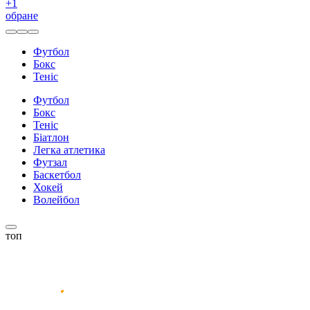
+
1
обране
Футбол
Бокс
Теніс
Футбол
Бокс
Теніс
Біатлон
Легка атлетика
Футзал
Баскетбол
Хокей
Волейбол
топ