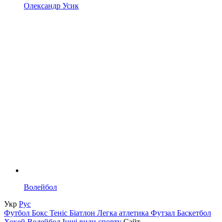
Олександр Усик
Волейбол
Укр
Рус
Футбол
Бокс
Теніс
Біатлон
Легка атлетика
Футзал
Баскетбол
Хокей
Волейбол
Інші види спорту
Сайт