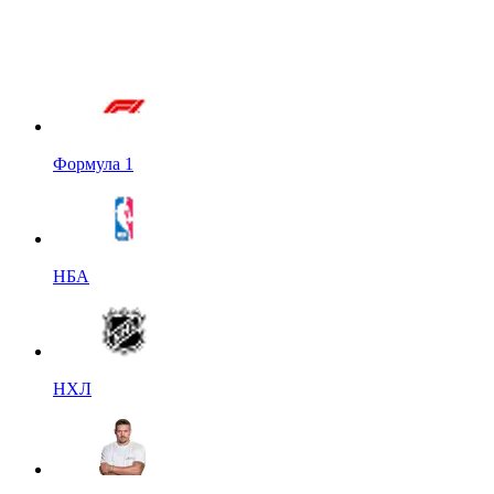
Формула 1
НБА
НХЛ