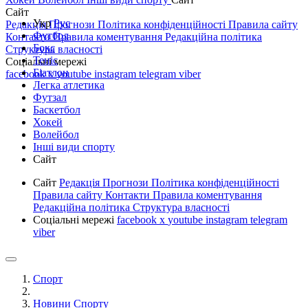
Сайт
Укр
Рус
Редакція
Прогнози
Політика конфіденційності
Правила сайту
Футбол
Контакти
Правила коментування
Редакційна політика
Бокс
Структура власності
Теніс
Соціальні мережі
Біатлон
facebook
x
youtube
instagram
telegram
viber
Легка атлетика
Футзал
Баскетбол
Хокей
Волейбол
Інші види спорту
Сайт
Сайт
Редакція
Прогнози
Політика конфіденційності
Правила сайту
Контакти
Правила коментування
Редакційна політика
Структура власності
Соціальні мережі
facebook
x
youtube
instagram
telegram
viber
Спорт
Новини Спорту