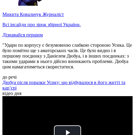
Микита Ковальчук
Журналіст
Всі інсайди про зірок збірної України.
Дізнавайся першим
"Удари по корпусу є безумовною слабкою стороною Усика. Це
було помітно ще з аматорських часів. Це було видно і в
першому поєдинку з Даніелем Дюбуа, і в інших поєдинках: з
такими ударами в нього дійсно виникають проблеми. Дюбуа
цим намагатиметься скористатися.
до речі
Дюбуа після поразки Усику: що відбувалося в його житті та
кар’єрі
відео дня