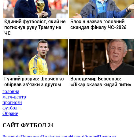
головна
матч-центр
прогнози
футбол +
Обране
САЙТ ФУТБОЛ 24
Редакція
Прогнози
Політика конфіденційності
Правила