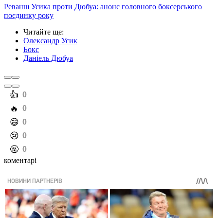
Реванш Усика проти Дюбуа: анонс головного боксерського
поєдинку року
Читайте ще
:
Олександр Усик
Бокс
Даніель Дюбуа
️👍
0
️🔥
0
️😄
0
️😢
0
️🤬
0
коментарі