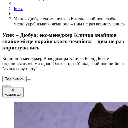
Бокс
Усик – Дюбуа: екс-менеджер Кличка знайшов слабке
місце українського чемпіона – цим не раз користувались
Усик – Дюбуа: екс-менеджер Кличка знайшов
слабке місце українського чемпіона – цим не раз
користувались
Колишній менеджер Володимира Кличка Бернд Бенте
поділився думками щодо Олександра Усика, знайшовши його
"ахіллесову п'яту".
Поділитись
0
коментарі