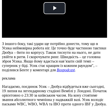
Play
Video
З іншого боку, такі удари ще потрібно донести, тому що в
Усика неймовірна робота ніг. Це точно буде частиною тактики
Дюбуа – бити по корпусу. Також тиснути на нього, не дати
увійти в ритм. І скорочувати ринг. Швидкість – це головна
зброя Усика. Якщо йому вдається нав’язати свій темп –
суперник у біді. Усик стає кращим із кожним раундом", –
поділився Бенте у коментарі для
Boxpodcast
.
реклама
Нагадаємо, поєдинок Усик – Дюбуа відбудеться вже сьогодні,
19 липня на легендарному стадіоні Вемблі у Лондоні. Початок
орієнтовно о 23:30 за київським часом. На кону стоятиме
звання абсолютного чемпіона у надважкій вазі. Усик володіє
пасками WBC, WBO, WBA та IBO проти одного IBF у Дюбуа.