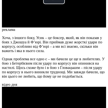
Play
Video
реклама
Хоча, з іншого боку, Усик – це боксер, який, як він показав у
боях з Джошуа й Ф’юрі. Він приймав дуже жорсткі удари по
корпусу, особливо від Ф’юрі – а ми всі знаємо, скільки він
важить і яка в нього сила.
Однак проблема все одно є – ми бачили це ще в любителях. У
бою з Бетербієвим після удару по корпусу він опинився на
настилі. Щось схоже було і в бою з Гловацьким – після удару
по корпусу в нього виникли труднощі. Ми завжди бачили, що
він цього не любить, що йому це не подобається.
відео дня