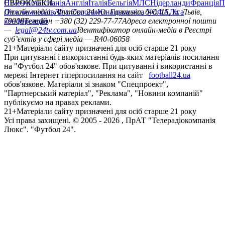
Німеччина
ЄВРОКУБКИ
Іспанія
Англія
Італія
Бельгія
МЛС
Нідерланди
Франція
П
Ліга чемпіонів
Онлайн-медіа «Футбол 24»
Ліга Європи
Юнацька ліга УЄФА
пл. Галицька, буд. 15, м. Львів,
Ліга
конференцій
79008
Телефон +380 (32) 229-77-77
Адреса електронної пошти
—
legal@24tv.com.ua
Ідентифікатор онлайн-медіа в Реєстрі
суб’єктів у сфері медіа — R40-06058
21+
Матеріали сайту призначені для осіб старше 21 року
При цитуванні і використанні будь-яких матеріалів посилання
на "Футбол 24" обов'язкове. При цитуванні і використанні в
мережі Інтернет гіперпосилання на сайт
football24.ua
обов'язкове. Матеріали зі знаком "Спецпроект",
"Партнерський матеріал", "Реклама", "Новини компаній"
публікуємо на правах реклами.
21+
Матеріали сайту призначені для осіб старше 21 року
Усi права захищенi. © 2005 -
2026
, ПрАТ "Телерадіокомпанія
Люкс". "Футбол 24".