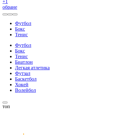
+
1
обране
Футбол
Бокс
Тенис
Футбол
Бокс
Тенис
Биатлон
Легкая атлетика
Футзал
Баскетбол
Хокей
Волейбол
топ