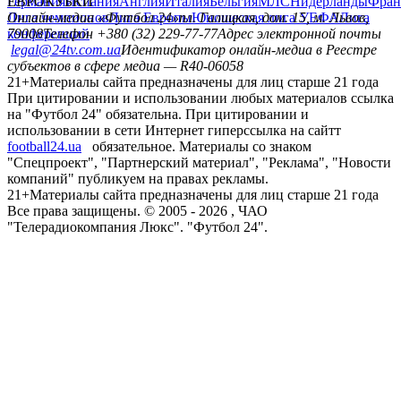
Германия
ЕВРОКУБКИ
Испания
Англия
Италия
Бельгия
МЛС
Нидерланды
Фран
Лига чемпионов
Онлайн-медиа «Футбол 24»
Лига Европы
пл. Галицкая, дом. 15, м. Львов,
Юношеская лига УЕФА
Лига
конференций
79008
Телефон +380 (32) 229-77-77
Адрес электронной почты
legal@24tv.com.ua
Идентификатор онлайн-медиа в Реестре
субъектов в сфере медиа — R40-06058
21+
Материалы сайта предназначены для лиц старше 21 года
При цитировании и использовании любых материалов ссылка
на "Футбол 24" обязательна. При цитировании и
использовании в сети Интернет гиперссылка на сайтт
football24.ua
обязательное. Материалы со знаком
"Спецпроект", "Партнерский материал", "Реклама", "Новости
компаний" публикуем на правах рекламы.
21+
Материалы сайта предназначены для лиц старше 21 года
Все права защищены. © 2005 -
2026
, ЧАО
"Телерадиокомпания Люкс". "Футбол 24".