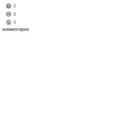
️😄
0
️😢
0
️🤬
0
комментарии