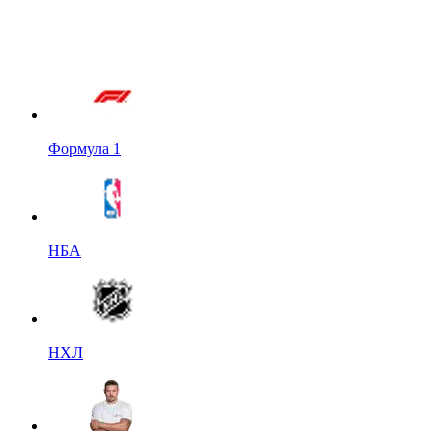
Формула 1
НБА
НХЛ