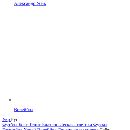
Александр Усик
Волейбол
Укр
Рус
Футбол
Бокс
Тенис
Биатлон
Легкая атлетика
Футзал
Баскетбол
Хокей
Волейбол
Другие виды спорта
Сайт