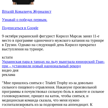
Віталій Ковальчук
Журналист
Узнавай о победах первым.
Подписаться в Google
9 октября украинский фигурист Кирилл Марсак занял 11-е
место в программе одиночного мужского катания на турнире
в Грузии. Однако на следующий день Кирилл прекратил
выступления на турнире.
кстати
Украинская пара в танцах на льду выиграла юниорский Гран-
при – установили новый национальный рекорд
видео дня
реклама
"Мне пришлось сняться с Trialeti Trophy из-за довольно
сильного пищевого отравления. Накануне произвольной
программы я почувствовал сильную боль в животе и сильное
головокружение, пришел на каток, чтобы сняться, и
медицинская команда сказала, что меня нужно
госпитализировать из-за подозрения на аппендицит. К