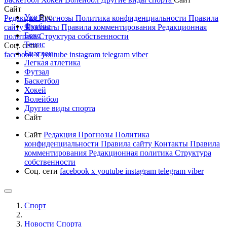
Сайт
Укр
Рус
Редакция
Прогнозы
Политика конфиденциальности
Правила
Футбол
сайту
Контакты
Правила комментирования
Редакционная
Бокс
политика
Структура собственности
Тенис
Соц. сети
Биатлон
facebook
x
youtube
instagram
telegram
viber
Легкая атлетика
Футзал
Баскетбол
Хокей
Волейбол
Другие виды спорта
Сайт
Сайт
Редакция
Прогнозы
Политика
конфиденциальности
Правила сайту
Контакты
Правила
комментирования
Редакционная политика
Структура
собственности
Соц. сети
facebook
x
youtube
instagram
telegram
viber
Спорт
Новости Cпорта