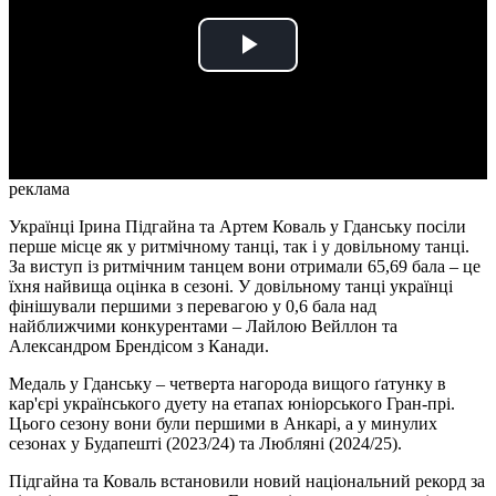
Play
Video
реклама
Українці Ірина Підгайна та Артем Коваль у Гданську посіли
перше місце як у ритмічному танці, так і у довільному танці.
За виступ із ритмічним танцем вони отримали 65,69 бала – це
їхня найвища оцінка в сезоні. У довільному танці українці
фінішували першими з перевагою у 0,6 бала над
найближчими конкурентами – Лайлою Вейллон та
Александром Брендісом з Канади.
Медаль у Гданську – четверта нагорода вищого ґатунку в
кар'єрі українського дуету на етапах юніорського Гран-прі.
Цього сезону вони були першими в Анкарі, а у минулих
сезонах у Будапешті (2023/24) та Любляні (2024/25).
Підгайна та Коваль встановили новий національний рекорд за