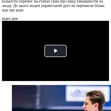
кількістю перемог на етапах Гран-прі серед танцюристів на
льоду. До цього жоден український дует не перемагав більш
ніж три рази.
відео дня
Play
Video