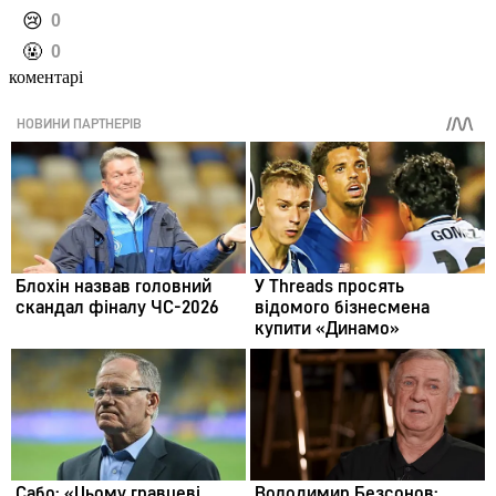
️😢
0
️🤬
0
коментарі