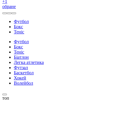
+
1
обране
Футбол
Бокс
Теніс
Футбол
Бокс
Теніс
Біатлон
Легка атлетика
Футзал
Баскетбол
Хокей
Волейбол
топ