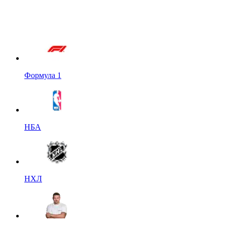
Формула 1
НБА
НХЛ