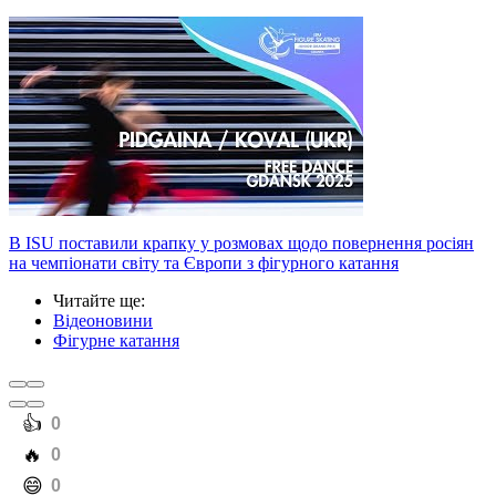
В ISU поставили крапку у розмовах щодо повернення росіян
на чемпіонати світу та Європи з фігурного катання
Читайте ще
:
Відеоновини
Фігурне катання
️👍
0
️🔥
0
️😄
0