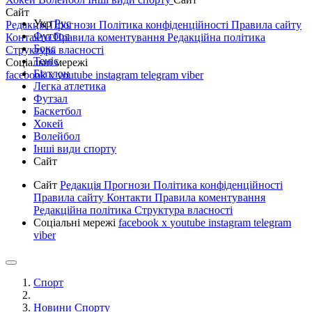
Сайт
Укр
Рус
Редакція
Прогнози
Політика конфіденційності
Правила сайту
Футбол
Контакти
Правила коментування
Редакційна політика
Бокс
Структура власності
Теніс
Соціальні мережі
Біатлон
facebook
x
youtube
instagram
telegram
viber
Легка атлетика
Футзал
Баскетбол
Хокей
Волейбол
Інші види спорту
Сайт
Сайт
Редакція
Прогнози
Політика конфіденційності
Правила сайту
Контакти
Правила коментування
Редакційна політика
Структура власності
Соціальні мережі
facebook
x
youtube
instagram
telegram
viber
Спорт
Новини Спорту