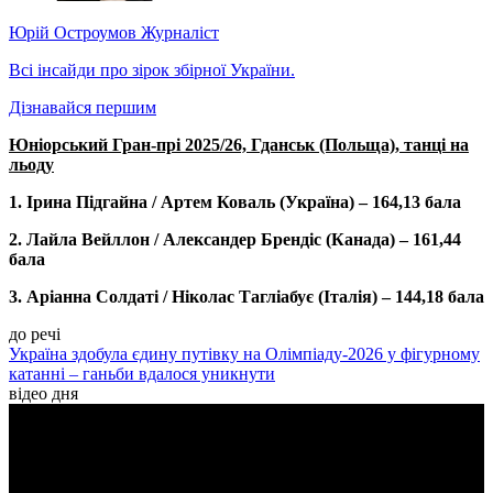
Юрій Остроумов
Журналіст
Всі інсайди про зірок збірної України.
Дізнавайся першим
Юніорський Гран-прі 2025/26, Гданськ (Польща), танці на
льоду
1. Ірина Підгайна / Артем Коваль (Україна) – 164,13 бала
2. Лайла Вейллон / Александер Брендіс (Канада) – 161,44
бала
3. Аріанна Солдаті / Ніколас Тагліабує (Італія) – 144,18 бала
до речі
Україна здобула єдину путівку на Олімпіаду-2026 у фігурному
катанні – ганьби вдалося уникнути
відео дня