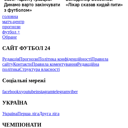
головна
матч-центр
прогнози
футбол +
Обране
САЙТ ФУТБОЛ 24
Редакція
Прогнози
Політика конфіденційності
Правила
сайту
Контакти
Правила коментування
Редакційна
політика
Структура власності
Соціальні мережі
facebook
x
youtube
instagram
telegram
viber
УКРАЇНА
Україна
Перша ліга
Друга ліга
ЧЕМПІОНАТИ