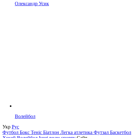
Олександр Усик
Волейбол
Укр
Рус
Футбол
Бокс
Теніс
Біатлон
Легка атлетика
Футзал
Баскетбол
Хокей
Волейбол
Інші види спорту
Сайт