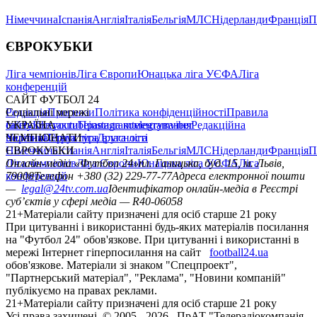
Німеччина
Іспанія
Англія
Італія
Бельгія
МЛС
Нідерланди
Франція
П
ЄВРОКУБКИ
Ліга чемпіонів
Ліга Європи
Юнацька ліга УЄФА
Ліга
конференцій
САЙТ ФУТБОЛ 24
Редакція
Соціальні мережі
Прогнози
Політика конфіденційності
Правила
сайту
facebook
УКРАЇНА
Контакти
x
youtube
Правила коментування
instagram
telegram
viber
Редакційна
політика
Україна
ЧЕМПІОНАТИ
Перша ліга
Структура власності
Друга ліга
Німеччина
ЄВРОКУБКИ
Іспанія
Англія
Італія
Бельгія
МЛС
Нідерланди
Франція
П
Ліга чемпіонів
Онлайн-медіа «Футбол 24»
Ліга Європи
Юнацька ліга УЄФА
пл. Галицька, буд. 15, м. Львів,
Ліга
конференцій
79008
Телефон +380 (32) 229-77-77
Адреса електронної пошти
—
legal@24tv.com.ua
Ідентифікатор онлайн-медіа в Реєстрі
суб’єктів у сфері медіа — R40-06058
21+
Матеріали сайту призначені для осіб старше 21 року
При цитуванні і використанні будь-яких матеріалів посилання
на "Футбол 24" обов'язкове. При цитуванні і використанні в
мережі Інтернет гіперпосилання на сайт
football24.ua
обов'язкове. Матеріали зі знаком "Спецпроект",
"Партнерський матеріал", "Реклама", "Новини компаній"
публікуємо на правах реклами.
21+
Матеріали сайту призначені для осіб старше 21 року
Усi права захищенi. © 2005 -
2026
, ПрАТ "Телерадіокомпанія