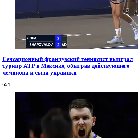
Сенсационный французский теннисист выиграл
турнир ATP в Мексике, обыграв действующего
чемпиона и сына украинки
654