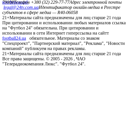
конференций
79008
Телефон +380 (32) 229-77-77
Адрес электронной почты
legal@24tv.com.ua
Идентификатор онлайн-медиа в Реестре
субъектов в сфере медиа — R40-06058
21+
Материалы сайта предназначены для лиц старше 21 года
При цитировании и использовании любых материалов ссылка
на "Футбол 24" обязательна. При цитировании и
использовании в сети Интернет гиперссылка на сайтт
football24.ua
обязательное. Материалы со знаком
"Спецпроект", "Партнерский материал", "Реклама", "Новости
компаний" публикуем на правах рекламы.
21+
Материалы сайта предназначены для лиц старше 21 года
Все права защищены. © 2005 -
2026
, ЧАО
"Телерадиокомпания Люкс". "Футбол 24".