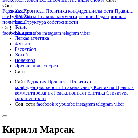
Сайт
Укр
Рус
Редакция
Прогнозы
Политика конфиденциальности
Правила
Футбол
сайту
Контакты
Правила комментирования
Редакционная
Бокс
политика
Структура собственности
Тенис
Соц. сети
Биатлон
facebook
x
youtube
instagram
telegram
viber
Легкая атлетика
Футзал
Баскетбол
Хокей
Волейбол
Другие виды спорта
Сайт
Сайт
Редакция
Прогнозы
Политика
конфиденциальности
Правила сайту
Контакты
Правила
комментирования
Редакционная политика
Структура
собственности
Соц. сети
facebook
x
youtube
instagram
telegram
viber
Кирилл Марсак