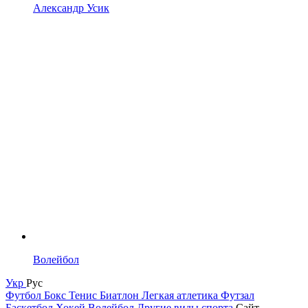
Александр Усик
Волейбол
Укр
Рус
Футбол
Бокс
Тенис
Биатлон
Легкая атлетика
Футзал
Баскетбол
Хокей
Волейбол
Другие виды спорта
Сайт