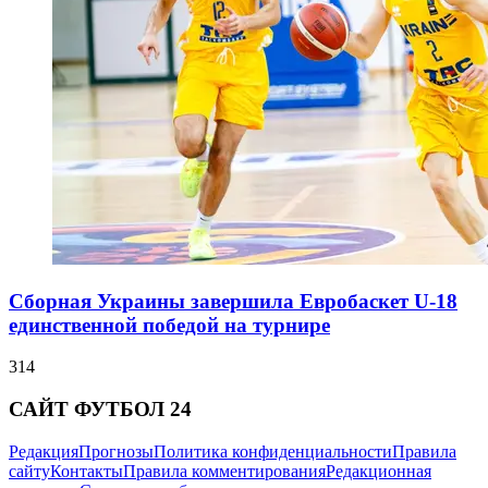
Сборная Украины завершила Евробаскет U-18
единственной победой на турнире
314
САЙТ ФУТБОЛ 24
Редакция
Прогнозы
Политика конфиденциальности
Правила
сайту
Контакты
Правила комментирования
Редакционная