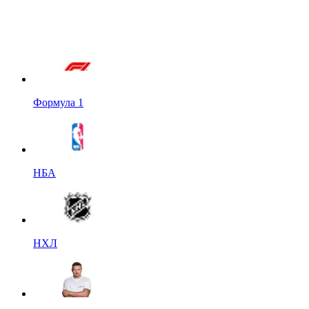
Формула 1
НБА
НХЛ