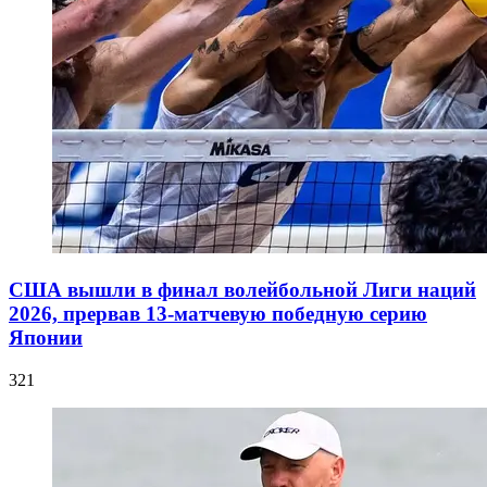
США вышли в финал волейбольной Лиги наций
2026, прервав 13-матчевую победную серию
Японии
321