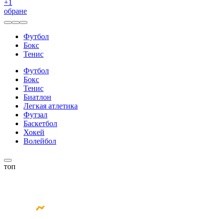
+
1
обране
Футбол
Бокс
Тенис
Футбол
Бокс
Тенис
Биатлон
Легкая атлетика
Футзал
Баскетбол
Хокей
Волейбол
топ