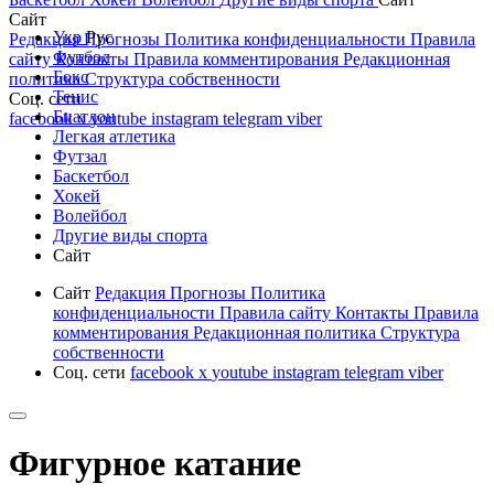
Сайт
Укр
Рус
Редакция
Прогнозы
Политика конфиденциальности
Правила
Футбол
сайту
Контакты
Правила комментирования
Редакционная
Бокс
политика
Структура собственности
Тенис
Соц. сети
Биатлон
facebook
x
youtube
instagram
telegram
viber
Легкая атлетика
Футзал
Баскетбол
Хокей
Волейбол
Другие виды спорта
Сайт
Сайт
Редакция
Прогнозы
Политика
конфиденциальности
Правила сайту
Контакты
Правила
комментирования
Редакционная политика
Структура
собственности
Соц. сети
facebook
x
youtube
instagram
telegram
viber
Фигурное катание