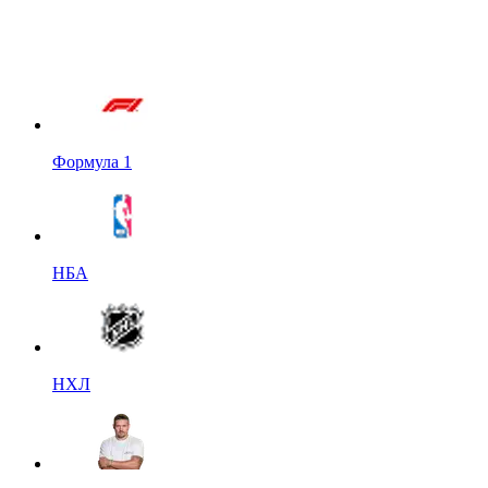
Формула 1
НБА
НХЛ