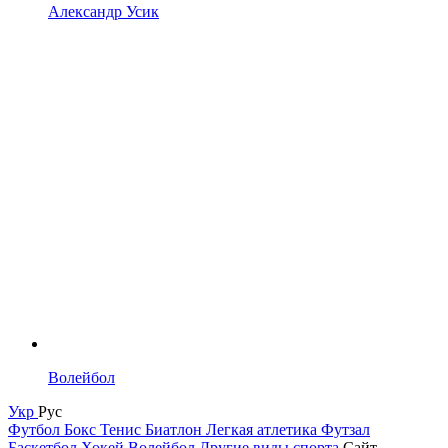
Александр Усик
Волейбол
Укр
Рус
Футбол
Бокс
Тенис
Биатлон
Легкая атлетика
Футзал
Баскетбол
Хокей
Волейбол
Другие виды спорта
Сайт