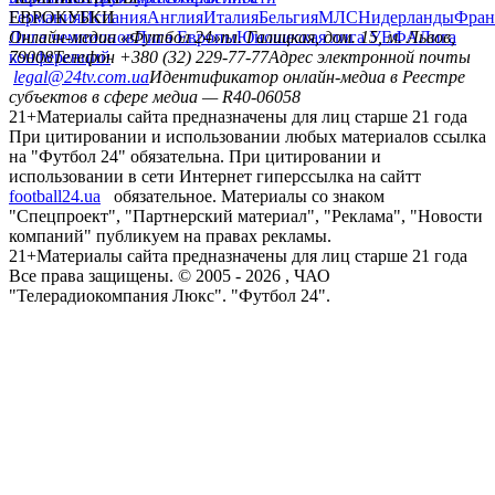
Германия
ЕВРОКУБКИ
Испания
Англия
Италия
Бельгия
МЛС
Нидерланды
Фран
Лига чемпионов
Онлайн-медиа «Футбол 24»
Лига Европы
пл. Галицкая, дом. 15, м. Львов,
Юношеская лига УЕФА
Лига
конференций
79008
Телефон +380 (32) 229-77-77
Адрес электронной почты
legal@24tv.com.ua
Идентификатор онлайн-медиа в Реестре
субъектов в сфере медиа — R40-06058
21+
Материалы сайта предназначены для лиц старше 21 года
При цитировании и использовании любых материалов ссылка
на "Футбол 24" обязательна. При цитировании и
использовании в сети Интернет гиперссылка на сайтт
football24.ua
обязательное. Материалы со знаком
"Спецпроект", "Партнерский материал", "Реклама", "Новости
компаний" публикуем на правах рекламы.
21+
Материалы сайта предназначены для лиц старше 21 года
Все права защищены. © 2005 -
2026
, ЧАО
"Телерадиокомпания Люкс". "Футбол 24".