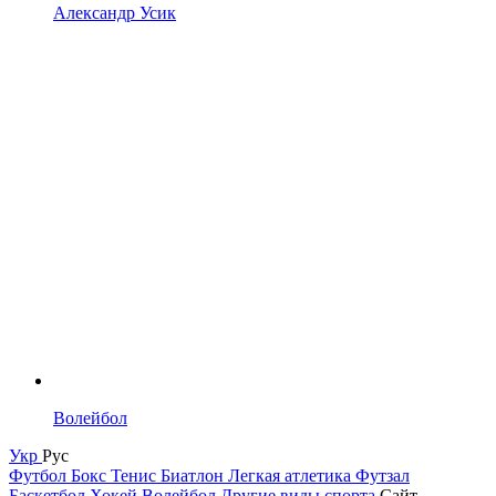
Александр Усик
Волейбол
Укр
Рус
Футбол
Бокс
Тенис
Биатлон
Легкая атлетика
Футзал
Баскетбол
Хокей
Волейбол
Другие виды спорта
Сайт