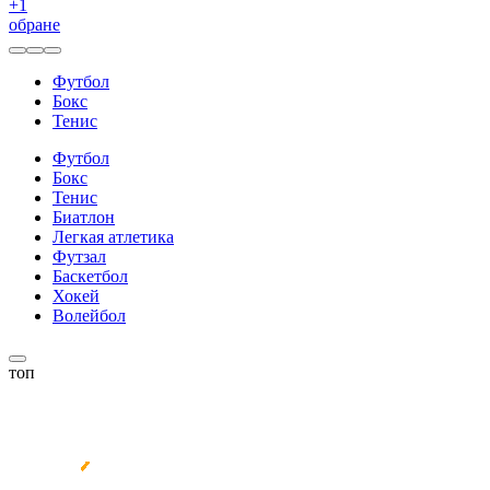
+
1
обране
Футбол
Бокс
Тенис
Футбол
Бокс
Тенис
Биатлон
Легкая атлетика
Футзал
Баскетбол
Хокей
Волейбол
топ