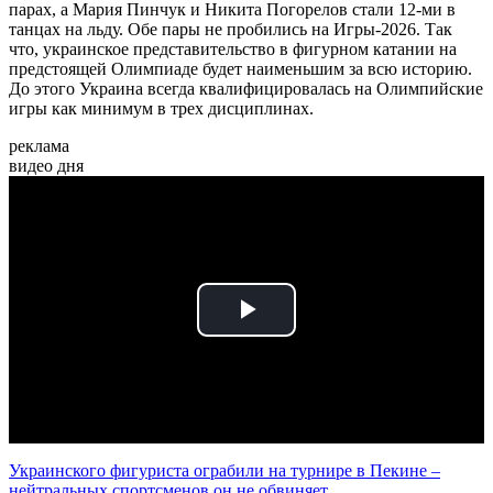
парах, а Мария Пинчук и Никита Погорелов стали 12-ми в
танцах на льду. Обе пары не пробились на Игры-2026. Так
что, украинское представительство в фигурном катании на
предстоящей Олимпиаде будет наименьшим за всю историю.
До этого Украина всегда квалифицировалась на Олимпийские
игры как минимум в трех дисциплинах.
реклама
видео дня
Play
Video
Украинского фигуриста ограбили на турнире в Пекине –
нейтральных спортсменов он не обвиняет