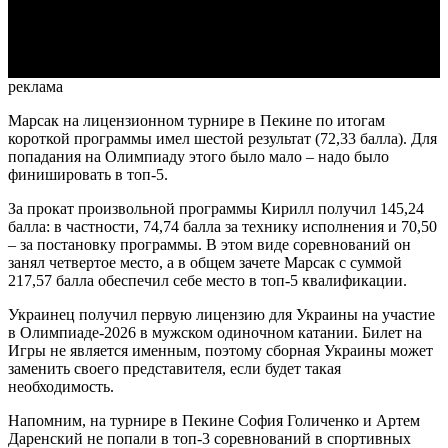
Video
реклама
Марсак на лицензионном турнире в Пекине по итогам
короткой программы имел шестой результат (72,33 балла). Для
попадания на Олимпиаду этого было мало – надо было
финишировать в топ-5.
За прокат произвольной программы Кирилл получил 145,24
балла: в частности, 74,74 балла за технику исполнения и 70,50
– за постановку программы. В этом виде соревнований он
занял четвертое место, а в общем зачете Марсак с суммой
217,57 балла обеспечил себе место в топ-5 квалификации.
Украинец получил первую лицензию для Украины на участие
в Олимпиаде-2026 в мужском одиночном катании. Билет на
Игры не является именным, поэтому сборная Украины может
заменить своего представителя, если будет такая
необходимость.
Напомним, на турнире в Пекине София Голиченко и Артем
Даренский не попали в топ-3 соревнований в спортивных