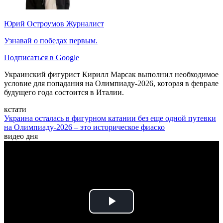
Юрий Остроумов
Журналист
Узнавай о победах первым.
Подписаться в Google
Украинский фигурист Кирилл Марсак выполнил необходимое
условие для попадания на Олимпиаду-2026, которая в феврале
будущего года состоится в Италии.
кстати
Украина осталась в фигурном катании без еще одной путевки
на Олимпиаду-2026 – это историческое фиаско
видео дня
Play