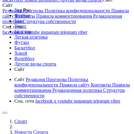
Сайт
Укр
Рус
Редакция
Прогнозы
Политика конфиденциальности
Правила
Футбол
сайту
Контакты
Правила комментирования
Редакционная
Бокс
политика
Структура собственности
Тенис
Соц. сети
Биатлон
facebook
x
youtube
instagram
telegram
viber
Легкая атлетика
Футзал
Баскетбол
Хокей
Волейбол
Другие виды спорта
Сайт
Сайт
Редакция
Прогнозы
Политика
конфиденциальности
Правила сайту
Контакты
Правила
комментирования
Редакционная политика
Структура
собственности
Соц. сети
facebook
x
youtube
instagram
telegram
viber
Спорт
Новости Cпорта