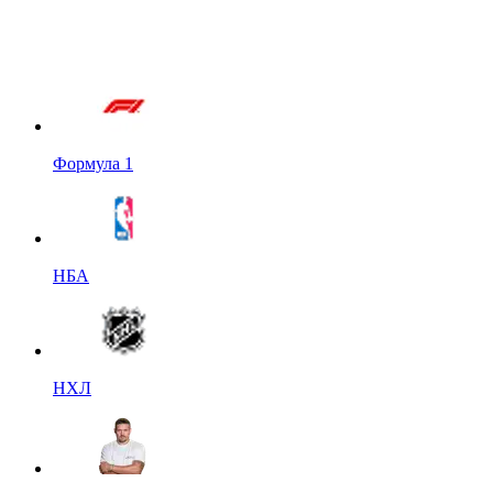
Формула 1
НБА
НХЛ