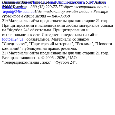
Лига чемпионов
Онлайн-медиа «Футбол 24»
Лига Европы
пл. Галицкая, дом. 15, м. Львов,
Юношеская лига УЕФА
Лига
конференций
79008
Телефон +380 (32) 229-77-77
Адрес электронной почты
legal@24tv.com.ua
Идентификатор онлайн-медиа в Реестре
субъектов в сфере медиа — R40-06058
21+
Материалы сайта предназначены для лиц старше 21 года
При цитировании и использовании любых материалов ссылка
на "Футбол 24" обязательна. При цитировании и
использовании в сети Интернет гиперссылка на сайтт
football24.ua
обязательное. Материалы со знаком
"Спецпроект", "Партнерский материал", "Реклама", "Новости
компаний" публикуем на правах рекламы.
21+
Материалы сайта предназначены для лиц старше 21 года
Все права защищены. © 2005 -
2026
, ЧАО
"Телерадиокомпания Люкс". "Футбол 24".