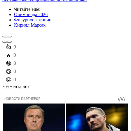
Читайте еще
:
Олимпиада 2026
Фигурное катание
Кирилл Марсак
️👍
0
️🔥
0
️😄
0
️😢
0
️🤬
0
комментарии