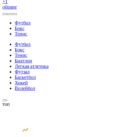
+
1
обране
Футбол
Бокс
Тенис
Футбол
Бокс
Тенис
Биатлон
Легкая атлетика
Футзал
Баскетбол
Хокей
Волейбол
топ