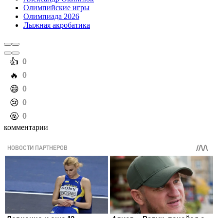
Олимпийские игры
Олимпиада 2026
Лыжная акробатика
️👍
0
️🔥
0
️😄
0
️😢
0
️🤬
0
комментарии