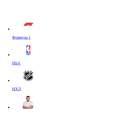
Формула 1
НБА
НХЛ