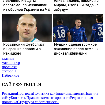
главная
матч-центр
прогнозы
футбол +
Избранное
САЙТ ФУТБОЛ 24
Редакция
Прогнозы
Политика конфиденциальности
Правила
сайту
Контакты
Правила комментирования
Редакционная
политика
Структура собственности