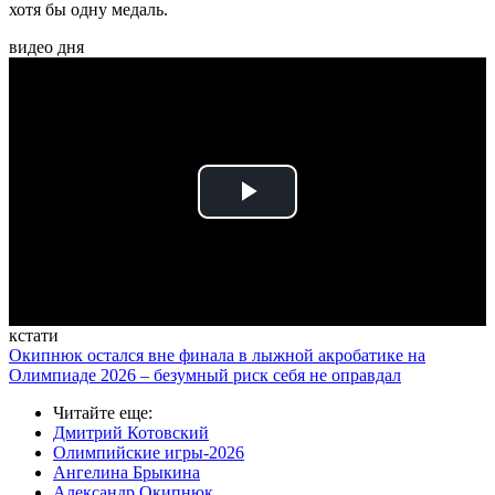
хотя бы одну медаль.
видео дня
Play
Video
кстати
Окипнюк остался вне финала в лыжной акробатике на
Олимпиаде 2026 – безумный риск себя не оправдал
Читайте еще
:
Дмитрий Котовский
Олимпийские игры-2026
Ангелина Брыкина
Александр Окипнюк