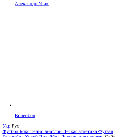
Александр Усик
Волейбол
Укр
Рус
Футбол
Бокс
Тенис
Биатлон
Легкая атлетика
Футзал
Баскетбол
Хокей
Волейбол
Другие виды спорта
Сайт