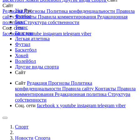
Сайт
Укр
Рус
Редакция
Прогнозы
Политика конфиденциальности
Правила
Футбол
сайту
Контакты
Правила комментирования
Редакционная
Бокс
политика
Структура собственности
Тенис
Соц. сети
Биатлон
facebook
x
youtube
instagram
telegram
viber
Легкая атлетика
Футзал
Баскетбол
Хокей
Волейбол
Другие виды спорта
Сайт
Сайт
Редакция
Прогнозы
Политика
конфиденциальности
Правила сайту
Контакты
Правила
комментирования
Редакционная политика
Структура
собственности
Соц. сети
facebook
x
youtube
instagram
telegram
viber
Спорт
Новости Cпорта