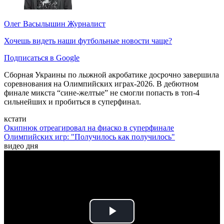
Олег Васылышин
Журналист
Хочешь видеть наши футбольные новости чаще?
Подписаться в Google
Сборная Украины по лыжной акробатике досрочно завершила
соревнования на Олимпийских играх-2026. В дебютном
финале микста “сине-желтые” не смогли попасть в топ-4
сильнейших и пробиться в суперфинал.
кстати
Окипнюк отреагировал на фиаско в суперфинале
Олимпийских игр: "Получилось как получилось"
видео дня
Play