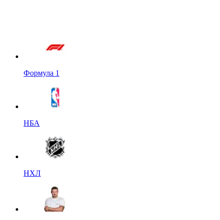
Формула 1
НБА
НХЛ