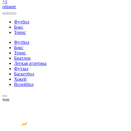
+
1
обране
Футбол
Бокс
Тенис
Футбол
Бокс
Тенис
Биатлон
Легкая атлетика
Футзал
Баскетбол
Хокей
Волейбол
топ