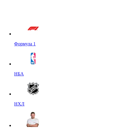
Формула 1
НБА
НХЛ