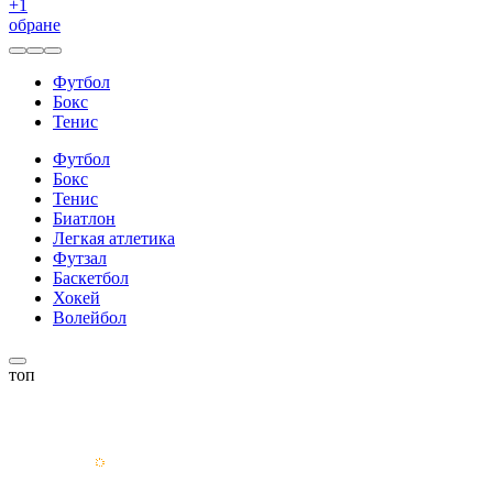
+
1
обране
Футбол
Бокс
Тенис
Футбол
Бокс
Тенис
Биатлон
Легкая атлетика
Футзал
Баскетбол
Хокей
Волейбол
топ