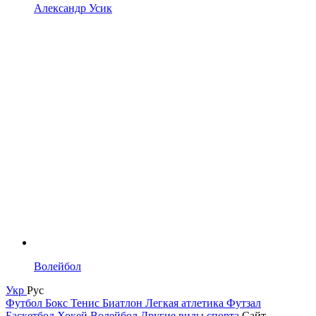
Александр Усик
Волейбол
Укр
Рус
Футбол
Бокс
Тенис
Биатлон
Легкая атлетика
Футзал
Баскетбол
Хокей
Волейбол
Другие виды спорта
Сайт