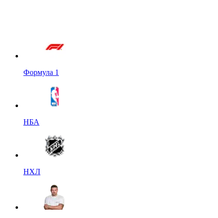
Формула 1
НБА
НХЛ