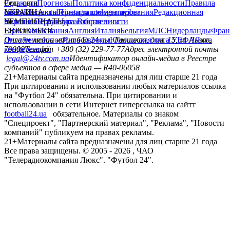
Редакция
Соц. сети
Прогнозы
Политика конфиденциальности
Правила
сайту
facebook
УКРАИНА
Контакты
x
youtube
Правила комментирования
instagram
telegram
viber
Редакционная
политика
Украина
ЧЕМПИОНАТЫ
Первая лига
Структура собственности
Вторая лига
Германия
ЕВРОКУБКИ
Испания
Англия
Италия
Бельгия
МЛС
Нидерланды
Фран
Лига чемпионов
Онлайн-медиа «Футбол 24»
Лига Европы
пл. Галицкая, дом. 15, м. Львов,
Юношеская лига УЕФА
Лига
конференций
79008
Телефон +380 (32) 229-77-77
Адрес электронной почты
legal@24tv.com.ua
Идентификатор онлайн-медиа в Реестре
субъектов в сфере медиа — R40-06058
21+
Материалы сайта предназначены для лиц старше 21 года
При цитировании и использовании любых материалов ссылка
на "Футбол 24" обязательна. При цитировании и
использовании в сети Интернет гиперссылка на сайтт
football24.ua
обязательное. Материалы со знаком
"Спецпроект", "Партнерский материал", "Реклама", "Новости
компаний" публикуем на правах рекламы.
21+
Материалы сайта предназначены для лиц старше 21 года
Все права защищены. © 2005 -
2026
, ЧАО
"Телерадиокомпания Люкс". "Футбол 24".