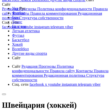
Сайт
Укр
Рус
Редакция
Прогнозы
Политика конфиденциальности
Правила
Футбол
сайту
Контакты
Правила комментирования
Редакционная
Бокс
политика
Структура собственности
Тенис
Соц. сети
Биатлон
facebook
x
youtube
instagram
telegram
viber
Легкая атлетика
Футзал
Баскетбол
Хокей
Волейбол
Другие виды спорта
Сайт
Сайт
Редакция
Прогнозы
Политика
конфиденциальности
Правила сайту
Контакты
Правила
комментирования
Редакционная политика
Структура
собственности
Соц. сети
facebook
x
youtube
instagram
telegram
viber
Швейцария (хоккей)