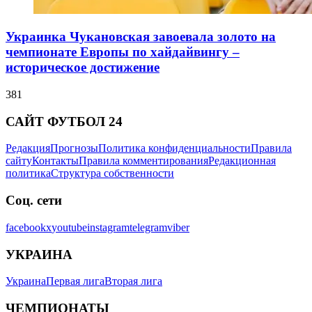
Украинка Чукановская завоевала золото на
чемпионате Европы по хайдайвингу –
историческое достижение
381
САЙТ ФУТБОЛ 24
Редакция
Прогнозы
Политика конфиденциальности
Правила
сайту
Контакты
Правила комментирования
Редакционная
политика
Структура собственности
Соц. сети
facebook
x
youtube
instagram
telegram
viber
УКРАИНА
Украина
Первая лига
Вторая лига
ЧЕМПИОНАТЫ