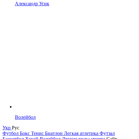
Александр Усик
Волейбол
Укр
Рус
Футбол
Бокс
Тенис
Биатлон
Легкая атлетика
Футзал
Баскетбол
Хокей
Волейбол
Другие виды спорта
Сайт