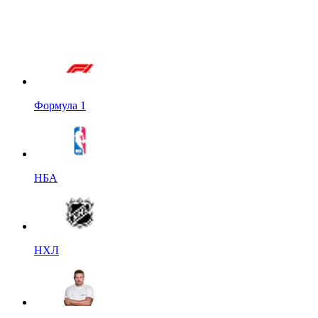
Формула 1
НБА
НХЛ