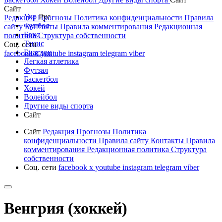
Сайт
Укр
Рус
Редакция
Прогнозы
Политика конфиденциальности
Правила
Футбол
сайту
Контакты
Правила комментирования
Редакционная
Бокс
политика
Структура собственности
Тенис
Соц. сети
Биатлон
facebook
x
youtube
instagram
telegram
viber
Легкая атлетика
Футзал
Баскетбол
Хокей
Волейбол
Другие виды спорта
Сайт
Сайт
Редакция
Прогнозы
Политика
конфиденциальности
Правила сайту
Контакты
Правила
комментирования
Редакционная политика
Структура
собственности
Соц. сети
facebook
x
youtube
instagram
telegram
viber
Венгрия (хоккей)