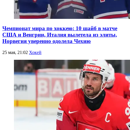
Чемпионат мира по хоккею: 10 шайб в матче
США и Венгрии, Италия вылетела из элиты,
Норвегия уверенно одолела Чехию
25 мая, 21:02
Хокей