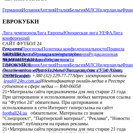
Германия
Испания
Англия
Италия
Бельгия
МЛС
Нидерланды
Фран
ЕВРОКУБКИ
Лига чемпионов
Лига Европы
Юношеская лига УЕФА
Лига
конференций
САЙТ ФУТБОЛ 24
Редакция
Соц. сети
Прогнозы
Политика конфиденциальности
Правила
сайту
facebook
УКРАИНА
Контакты
x
youtube
Правила комментирования
instagram
telegram
viber
Редакционная
политика
Украина
ЧЕМПИОНАТЫ
Первая лига
Структура собственности
Вторая лига
Германия
ЕВРОКУБКИ
Испания
Англия
Италия
Бельгия
МЛС
Нидерланды
Фран
Лига чемпионов
Онлайн-медиа «Футбол 24»
Лига Европы
пл. Галицкая, дом. 15, м. Львов,
Юношеская лига УЕФА
Лига
конференций
79008
Телефон +380 (32) 229-77-77
Адрес электронной почты
legal@24tv.com.ua
Идентификатор онлайн-медиа в Реестре
субъектов в сфере медиа — R40-06058
21+
Материалы сайта предназначены для лиц старше 21 года
При цитировании и использовании любых материалов ссылка
на "Футбол 24" обязательна. При цитировании и
использовании в сети Интернет гиперссылка на сайтт
football24.ua
обязательное. Материалы со знаком
"Спецпроект", "Партнерский материал", "Реклама", "Новости
компаний" публикуем на правах рекламы.
21+
Материалы сайта предназначены для лиц старше 21 года