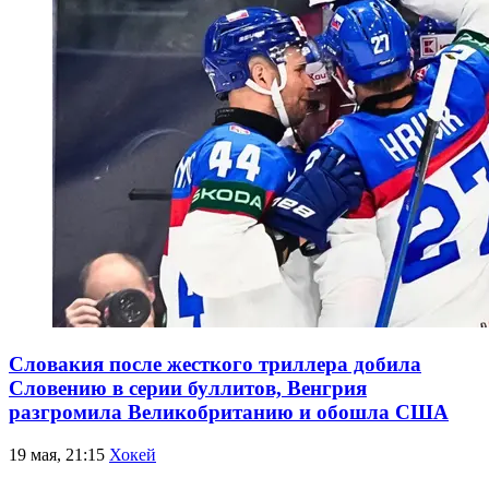
Словакия после жесткого триллера добила
Словению в серии буллитов, Венгрия
разгромила Великобританию и обошла США
19 мая, 21:15
Хокей