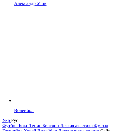
Александр Усик
Волейбол
Укр
Рус
Футбол
Бокс
Тенис
Биатлон
Легкая атлетика
Футзал
Баскетбол
Хокей
Волейбол
Другие виды спорта
Сайт