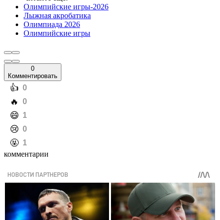
Олимпийские игры-2026
Лыжная акробатика
Олимпиада 2026
Олимпийские игры
0
Комментировать
️👍
0
️🔥
0
️😄
1
️😢
0
️🤬
1
комментарии