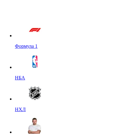
Формула 1
НБА
НХЛ