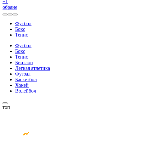
+
1
обране
Футбол
Бокс
Тенис
Футбол
Бокс
Тенис
Биатлон
Легкая атлетика
Футзал
Баскетбол
Хокей
Волейбол
топ