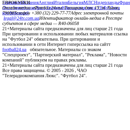
Германия
ЕВРОКУБКИ
Испания
Англия
Италия
Бельгия
МЛС
Нидерланды
Фран
Лига чемпионов
Онлайн-медиа «Футбол 24»
Лига Европы
пл. Галицкая, дом. 15, м. Львов,
Юношеская лига УЕФА
Лига
конференций
79008
Телефон +380 (32) 229-77-77
Адрес электронной почты
legal@24tv.com.ua
Идентификатор онлайн-медиа в Реестре
субъектов в сфере медиа — R40-06058
21+
Материалы сайта предназначены для лиц старше 21 года
При цитировании и использовании любых материалов ссылка
на "Футбол 24" обязательна. При цитировании и
использовании в сети Интернет гиперссылка на сайтт
football24.ua
обязательное. Материалы со знаком
"Спецпроект", "Партнерский материал", "Реклама", "Новости
компаний" публикуем на правах рекламы.
21+
Материалы сайта предназначены для лиц старше 21 года
Все права защищены. © 2005 -
2026
, ЧАО
"Телерадиокомпания Люкс". "Футбол 24".