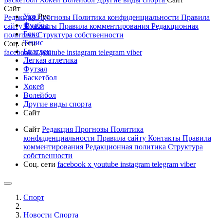
Сайт
Укр
Рус
Редакция
Прогнозы
Политика конфиденциальности
Правила
Футбол
сайту
Контакты
Правила комментирования
Редакционная
Бокс
политика
Структура собственности
Тенис
Соц. сети
Биатлон
facebook
x
youtube
instagram
telegram
viber
Легкая атлетика
Футзал
Баскетбол
Хокей
Волейбол
Другие виды спорта
Сайт
Сайт
Редакция
Прогнозы
Политика
конфиденциальности
Правила сайту
Контакты
Правила
комментирования
Редакционная политика
Структура
собственности
Соц. сети
facebook
x
youtube
instagram
telegram
viber
Спорт
Новости Cпорта