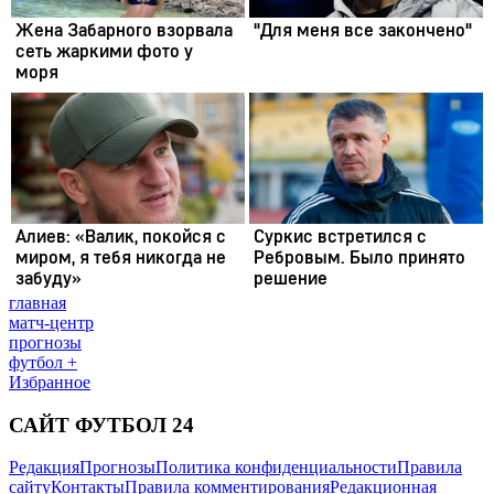
главная
матч-центр
прогнозы
футбол +
Избранное
САЙТ ФУТБОЛ 24
Редакция
Прогнозы
Политика конфиденциальности
Правила
сайту
Контакты
Правила комментирования
Редакционная