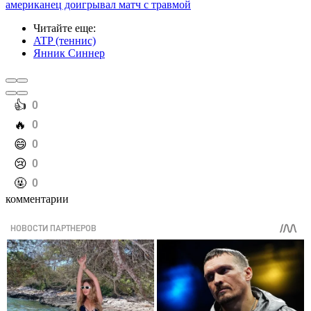
американец доигрывал матч с травмой
Читайте еще
:
ATP (теннис)
Янник Синнер
️👍
0
️🔥
0
️😄
0
️😢
0
️🤬
0
комментарии