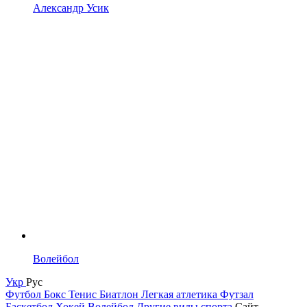
Александр Усик
Волейбол
Укр
Рус
Футбол
Бокс
Тенис
Биатлон
Легкая атлетика
Футзал
Баскетбол
Хокей
Волейбол
Другие виды спорта
Сайт