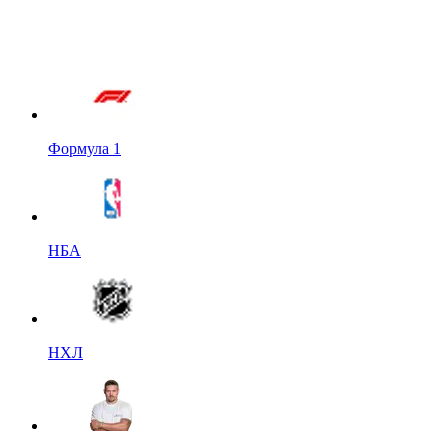
Формула 1
НБА
НХЛ