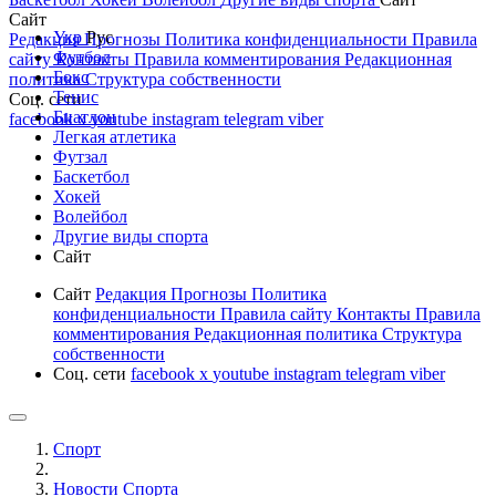
Сайт
Укр
Рус
Редакция
Прогнозы
Политика конфиденциальности
Правила
Футбол
сайту
Контакты
Правила комментирования
Редакционная
Бокс
политика
Структура собственности
Тенис
Соц. сети
Биатлон
facebook
x
youtube
instagram
telegram
viber
Легкая атлетика
Футзал
Баскетбол
Хокей
Волейбол
Другие виды спорта
Сайт
Сайт
Редакция
Прогнозы
Политика
конфиденциальности
Правила сайту
Контакты
Правила
комментирования
Редакционная политика
Структура
собственности
Соц. сети
facebook
x
youtube
instagram
telegram
viber
Спорт
Новости Cпорта