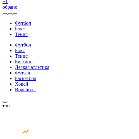
+
1
обране
Футбол
Бокс
Тенис
Футбол
Бокс
Тенис
Биатлон
Легкая атлетика
Футзал
Баскетбол
Хокей
Волейбол
топ