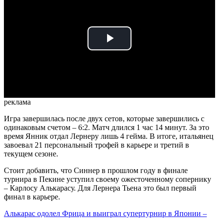
Play
Video
реклама
Игра завершилась после двух сетов, которые завершились с
одинаковым счетом – 6:2. Матч длился 1 час 14 минут. За это
время Янник отдал Лернеру лишь 4 гейма. В итоге, итальянец
завоевал 21 персональный трофей в карьере и третий в
текущем сезоне.
Стоит добавить, что Синнер в прошлом году в финале
турнира в Пекине уступил своему ожесточенному сопернику
– Карлосу Алькарасу. Для Лернера Тьена это был первый
финал в карьере.
Алькарас одолел Фрица и выиграл супертурнир в Японии –