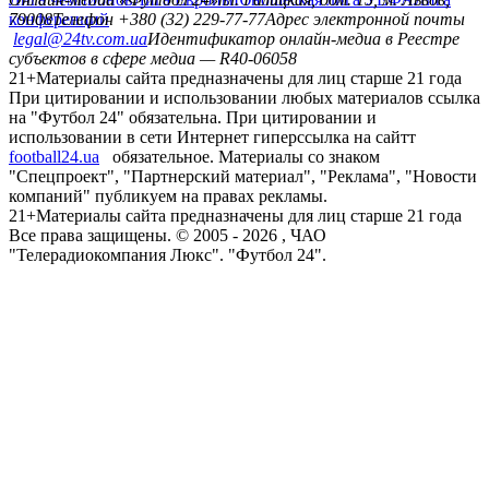
конференций
79008
Телефон +380 (32) 229-77-77
Адрес электронной почты
legal@24tv.com.ua
Идентификатор онлайн-медиа в Реестре
субъектов в сфере медиа — R40-06058
21+
Материалы сайта предназначены для лиц старше 21 года
При цитировании и использовании любых материалов ссылка
на "Футбол 24" обязательна. При цитировании и
использовании в сети Интернет гиперссылка на сайтт
football24.ua
обязательное. Материалы со знаком
"Спецпроект", "Партнерский материал", "Реклама", "Новости
компаний" публикуем на правах рекламы.
21+
Материалы сайта предназначены для лиц старше 21 года
Все права защищены. © 2005 -
2026
, ЧАО
"Телерадиокомпания Люкс". "Футбол 24".