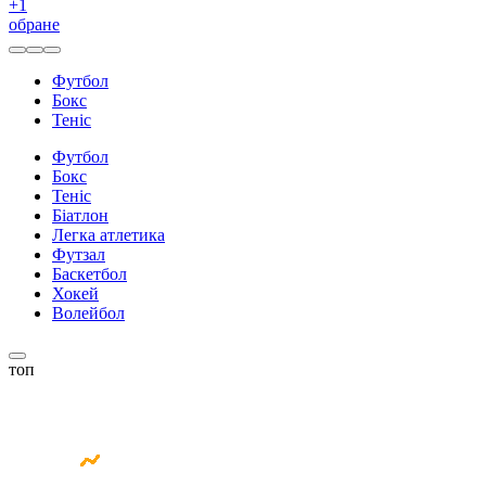
+
1
обране
Футбол
Бокс
Теніс
Футбол
Бокс
Теніс
Біатлон
Легка атлетика
Футзал
Баскетбол
Хокей
Волейбол
топ