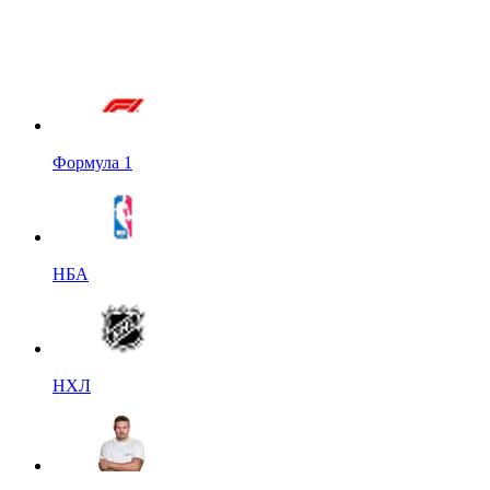
Формула 1
НБА
НХЛ