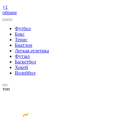
+
1
обране
Футбол
Бокс
Тенис
Биатлон
Легкая атлетика
Футзал
Баскетбол
Хокей
Волейбол
топ