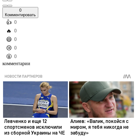
0
Комментировать
️👍
0
️🔥
0
️😄
0
️😢
0
️🤬
0
комментарии