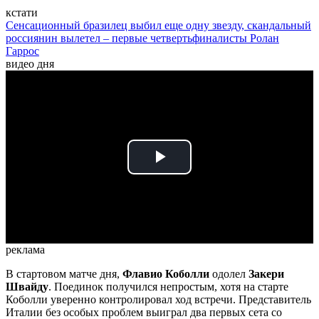
кстати
Сенсационный бразилец выбил еще одну звезду, скандальный
россиянин вылетел – первые четвертьфиналисты Ролан
Гаррос
видео дня
Play
Video
реклама
В стартовом матче дня,
Флавио Коболли
одолел
Закери
Швайду
. Поединок получился непростым, хотя на старте
Коболли уверенно контролировал ход встречи. Представитель
Италии без особых проблем выиграл два первых сета со