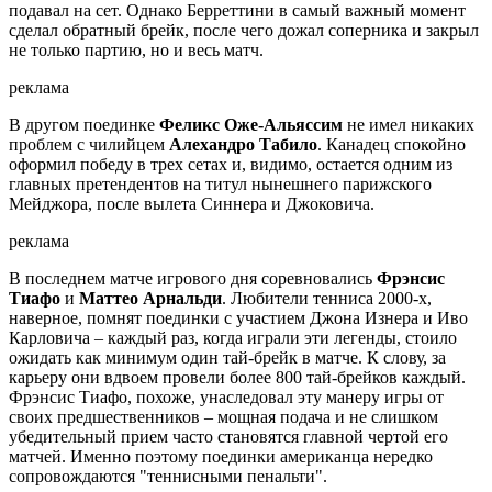
подавал на сет. Однако Берреттини в самый важный момент
сделал обратный брейк, после чего дожал соперника и закрыл
не только партию, но и весь матч.
реклама
В другом поединке
Феликс Оже-Альяссим
не имел никаких
проблем с чилийцем
Алехандро Табило
. Канадец спокойно
оформил победу в трех сетах и, видимо, остается одним из
главных претендентов на титул нынешнего парижского
Мейджора, после вылета Синнера и Джоковича.
реклама
В последнем матче игрового дня соревновались
Фрэнсис
Тиафо
и
Маттео Арнальди
. Любители тенниса 2000-х,
наверное, помнят поединки с участием Джона Изнера и Иво
Карловича – каждый раз, когда играли эти легенды, стоило
ожидать как минимум один тай-брейк в матче. К слову, за
карьеру они вдвоем провели более 800 тай-брейков каждый.
Фрэнсис Тиафо, похоже, унаследовал эту манеру игры от
своих предшественников – мощная подача и не слишком
убедительный прием часто становятся главной чертой его
матчей. Именно поэтому поединки американца нередко
сопровождаются "теннисными пенальти".