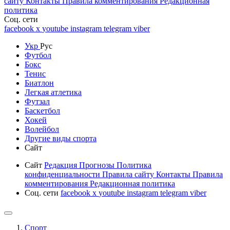
сайту
Контакты
Правила комментирования
Редакционная
политика
Соц. сети
facebook
x
youtube
instagram
telegram
viber
Укр
Рус
Футбол
Бокс
Тенис
Биатлон
Легкая атлетика
Футзал
Баскетбол
Хокей
Волейбол
Другие виды спорта
Сайт
Сайт
Редакция
Прогнозы
Политика
конфиденциальности
Правила сайту
Контакты
Правила
комментирования
Редакционная политика
Соц. сети
facebook
x
youtube
instagram
telegram
viber
Спорт