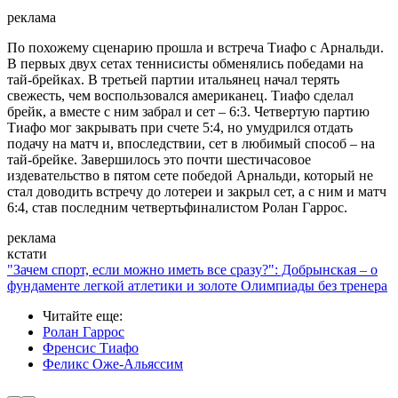
реклама
По похожему сценарию прошла и встреча Тиафо с Арнальди.
В первых двух сетах теннисисты обменялись победами на
тай-брейках. В третьей партии итальянец начал терять
свежесть, чем воспользовался американец. Тиафо сделал
брейк, а вместе с ним забрал и сет – 6:3. Четвертую партию
Тиафо мог закрывать при счете 5:4, но умудрился отдать
подачу на матч и, впоследствии, сет в любимый способ – на
тай-брейке. Завершилось это почти шестичасовое
издевательство в пятом сете победой Арнальди, который не
стал доводить встречу до лотереи и закрыл сет, а с ним и матч
6:4, став последним четвертьфиналистом Ролан Гаррос.
реклама
кстати
"Зачем спорт, если можно иметь все сразу?": Добрынская – о
фундаменте легкой атлетики и золоте Олимпиады без тренера
Читайте еще
:
Ролан Гаррос
Френсис Тиафо
Феликс Оже-Альяссим