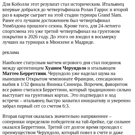
Для Коболли этот результат стал историческим. Итальянец
впервые добрался до четвертьфинала Ролан Гаррос и второй
раз в карьере сыграет на этой стадии турнира Grand Slam.
Ранее его лучшим достижением был четвертьфинал
Уимблдона прошлого сезона. Кроме того, для 24-летнего
спортсмена это уже третий четвертьфинал на грунтовом
покрытии в 2026 году. До этого он входил в восьмерку
лучших на турнирах в Мюнхене и Мадриде.
реклама
Наиболее статусным матчем игрового дня стал поединок
между аргентинцем
Хуаном Черундоло
и итальянцем
Маттео Берреттини
. Черундоло уже наделал шума на
нынешнем Открытом чемпионате Франции, сенсационно
выбив в 1/32 финала Янника Синнера. Впрочем, фаворитом
все равно считался Берреттини, который традиционно сильно
выступает на грунтовых кортах. Это подтвердил и ход
встречи – итальянец быстро захватил инициативу и уверенно
забрал первый сет со счетом 6:3.
Вторая партия оказалась значительно напряженнее –
соперники определяли победителя на тай-брейке, где сильнее
оказался Берреттини. Третий сет долгое время проходил с
преимуществом Черундоло, который повел в счете и даже