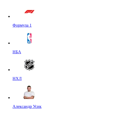
Формула 1
НБА
НХЛ
Александр Усик