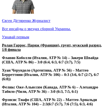
Євген Дігтяренко
Журналист
Все инсайды о звездах сборной Украины.
Узнавай первым
Ролан Гаррос, Париж (Франция), грунт, мужской разряд,
1/8 финала
Флавио Коболли (Италия, ATP № 14) – Закери Швайда
(США, ATP № 86) – 3:0 (6:4, 6:3, 6:7 (3:7), 7:5)
Хуан Черундоло (Аргентина, ATP № 56) – Маттео
Берреттини (Италия, ATP № 106) – 0:3 (3:6, 6:7 (2:7), 6:7
(6:8))
Феликс Оже-Альяссим (Канада, ATP № 6) – Алехандро
Табило (Чили, ATP № 36) – 3:0 (6:3, 7:5, 6:1)
Фрэнсис Тиафо (США, ATP № 22) – Маттео Арнальди
(Италия, ATP № 104) – 2:3(6:7 (5:7), 7:6 (7:5), 6:3, 4:6)