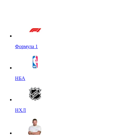
Формула 1
НБА
НХЛ