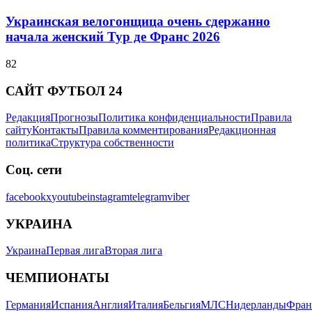
Украинская велогонщица очень сдержанно
начала женский Тур де Франс 2026
82
САЙТ ФУТБОЛ 24
Редакция
Прогнозы
Политика конфиденциальности
Правила
сайту
Контакты
Правила комментирования
Редакционная
политика
Структура собственности
Соц. сети
facebook
x
youtube
instagram
telegram
viber
УКРАИНА
Украина
Первая лига
Вторая лига
ЧЕМПИОНАТЫ
Германия
Испания
Англия
Италия
Бельгия
МЛС
Нидерланды
Фран