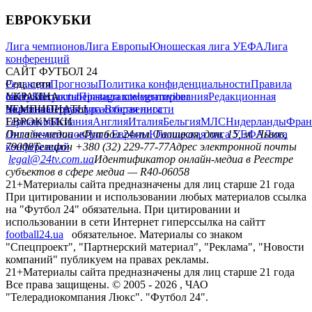
ЕВРОКУБКИ
Лига чемпионов
Лига Европы
Юношеская лига УЕФА
Лига
конференций
САЙТ ФУТБОЛ 24
Редакция
Соц. сети
Прогнозы
Политика конфиденциальности
Правила
сайту
facebook
УКРАИНА
Контакты
x
youtube
Правила комментирования
instagram
telegram
viber
Редакционная
политика
Украина
ЧЕМПИОНАТЫ
Первая лига
Структура собственности
Вторая лига
Германия
ЕВРОКУБКИ
Испания
Англия
Италия
Бельгия
МЛС
Нидерланды
Фран
Лига чемпионов
Онлайн-медиа «Футбол 24»
Лига Европы
пл. Галицкая, дом. 15, м. Львов,
Юношеская лига УЕФА
Лига
конференций
79008
Телефон +380 (32) 229-77-77
Адрес электронной почты
legal@24tv.com.ua
Идентификатор онлайн-медиа в Реестре
субъектов в сфере медиа — R40-06058
21+
Материалы сайта предназначены для лиц старше 21 года
При цитировании и использовании любых материалов ссылка
на "Футбол 24" обязательна. При цитировании и
использовании в сети Интернет гиперссылка на сайтт
football24.ua
обязательное. Материалы со знаком
"Спецпроект", "Партнерский материал", "Реклама", "Новости
компаний" публикуем на правах рекламы.
21+
Материалы сайта предназначены для лиц старше 21 года
Все права защищены. © 2005 -
2026
, ЧАО
"Телерадиокомпания Люкс". "Футбол 24".