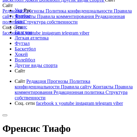
Сайт
Укр
Рус
Редакция
Прогнозы
Политика конфиденциальности
Правила
Футбол
сайту
Контакты
Правила комментирования
Редакционная
Бокс
политика
Структура собственности
Тенис
Соц. сети
Биатлон
facebook
x
youtube
instagram
telegram
viber
Легкая атлетика
Футзал
Баскетбол
Хокей
Волейбол
Другие виды спорта
Сайт
Сайт
Редакция
Прогнозы
Политика
конфиденциальности
Правила сайту
Контакты
Правила
комментирования
Редакционная политика
Структура
собственности
Соц. сети
facebook
x
youtube
instagram
telegram
viber
Френсис Тиафо