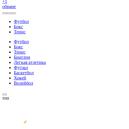
+
1
обране
Футбол
Бокс
Тенис
Футбол
Бокс
Тенис
Биатлон
Легкая атлетика
Футзал
Баскетбол
Хокей
Волейбол
топ