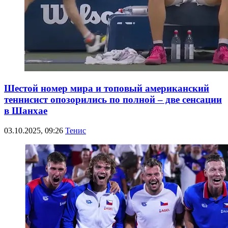
Шестой номер мира и топовый американский
теннисист опозорились по полной – две сенсации
в Шанхае
03.10.2025, 09:26
Тенис