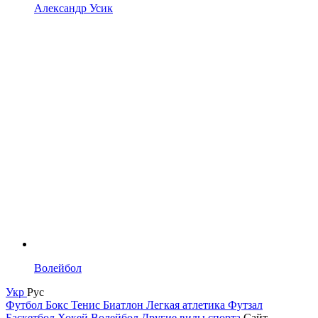
Александр Усик
Волейбол
Укр
Рус
Футбол
Бокс
Тенис
Биатлон
Легкая атлетика
Футзал
Баскетбол
Хокей
Волейбол
Другие виды спорта
Сайт