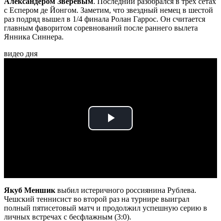
Александером Зверевым
. Последний разобрался в трех сетах
с Еспером де Йонгом. Заметим, что звездный немец в шестой
раз подряд вышел в 1/4 финала Ролан Гаррос. Он считается
главным фаворитом соревнований после раннего вылета
Янника Синнера.
видео дня
Play
Video
Якуб Меншик
выбил истеричного россиянина Рублева.
Чешский теннисист во второй раз на турнире выиграл
полный пятисетовый матч и продолжил успешную серию в
личных встречах с бесфлажным (3:0).