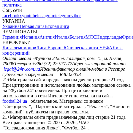
политика
Соц. сети
facebook
x
youtube
instagram
telegram
viber
УКРАИНА
Украина
Первая лига
Вторая лига
ЧЕМПИОНАТЫ
Германия
Испания
Англия
Италия
Бельгия
МЛС
Нидерланды
Фран
ЕВРОКУБКИ
Лига чемпионов
Лига Европы
Юношеская лига УЕФА
Лига
конференций
Онлайн-медиа «Футбол 24»
пл. Галицкая, дом. 15, м. Львов,
79008
Телефон +380 (32) 229-77-77
Адрес электронной почты
legal@24tv.com.ua
Идентификатор онлайн-медиа в Реестре
субъектов в сфере медиа — R40-06058
21+
Материалы сайта предназначены для лиц старше 21 года
При цитировании и использовании любых материалов ссылка
на "Футбол 24" обязательна. При цитировании и
использовании в сети Интернет гиперссылка на сайтт
football24.ua
обязательное. Материалы со знаком
"Спецпроект", "Партнерский материал", "Реклама", "Новости
компаний" публикуем на правах рекламы.
21+
Материалы сайта предназначены для лиц старше 21 года
Все права защищены. © 2005 -
2026
, ЧАО
"Телерадиокомпания Люкс". "Футбол 24".