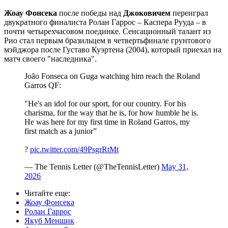
Жоау Фонсека
после победы над
Джоковичем
переиграл
двукратного финалиста Ролан Гаррос – Каспера Рууда – в
почти четырехчасовом поединке. Сенсационный талант из
Рио стал первым бразильцем в четвертьфинале грунтового
мэйджора после Густаво Куэртена (2004), который приехал на
матч своего "наследника".
João Fonseca on Guga watching him reach the Roland
Garros QF:
"He's an idol for our sport, for our country. For his
charisma, for the way that he is, for how humble he is.
He was here for my first time in Roland Garros, my
first match as a junior”
?
pic.twitter.com/49PsgrRtMt
— The Tennis Letter (@TheTennisLetter)
May 31,
2026
Читайте еще
:
Жоау Фонсека
Ролан Гаррос
Якуб Меншик