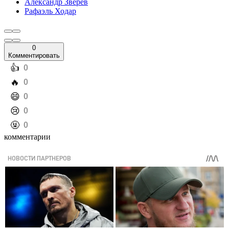
Александр Зверев
Рафаэль Ходар
0
Комментировать
️👍
0
️🔥
0
️😄
0
️😢
0
️🤬
0
комментарии