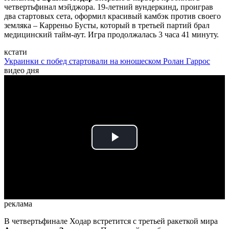
четвертьфинал мэйджора. 19-летний вундеркинд, проиграв
два стартовых сета, оформил красивый камбэк против своего
земляка – Карреньо Бусты, который в третьей партий брал
медицинский тайм-аут. Игра продолжалась 3 часа 41 минуту.
кстати
Украинки с побед стартовали на юношеском Ролан Гаррос
видео дня
Play
Video
реклама
В четвертьфинале Ходар встретится с третьей ракеткой мира