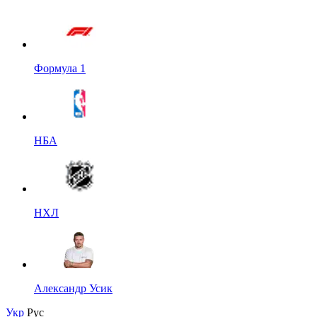
Формула 1
НБА
НХЛ
Александр Усик
Укр
Рус