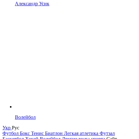
Александр Усик
Волейбол
Укр
Рус
Футбол
Бокс
Тенис
Биатлон
Легкая атлетика
Футзал
Баскетбол
Хокей
Волейбол
Другие виды спорта
Сайт