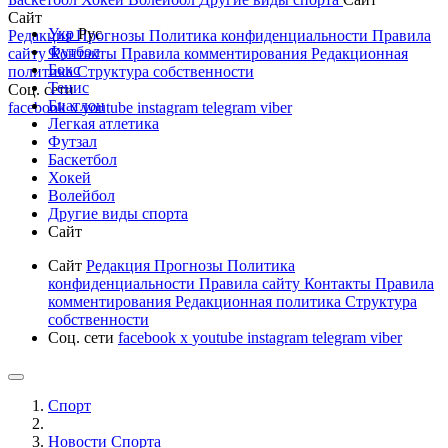
Сайт
Укр
Рус
Редакция
Прогнозы
Политика конфиденциальности
Правила
Футбол
сайту
Контакты
Правила комментирования
Редакционная
Бокс
политика
Структура собственности
Тенис
Соц. сети
Биатлон
facebook
x
youtube
instagram
telegram
viber
Легкая атлетика
Футзал
Баскетбол
Хокей
Волейбол
Другие виды спорта
Сайт
Сайт
Редакция
Прогнозы
Политика
конфиденциальности
Правила сайту
Контакты
Правила
комментирования
Редакционная политика
Структура
собственности
Соц. сети
facebook
x
youtube
instagram
telegram
viber
Спорт
Новости Cпорта