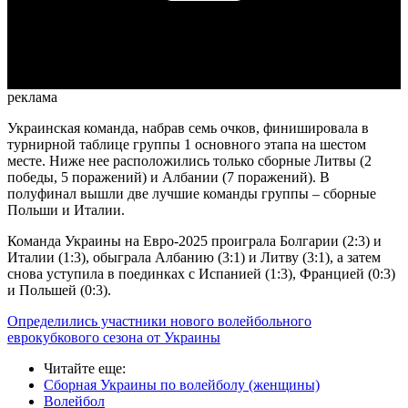
Video
реклама
Украинская команда, набрав семь очков, финишировала в
турнирной таблице группы 1 основного этапа на шестом
месте. Ниже нее расположились только сборные Литвы (2
победы, 5 поражений) и Албании (7 поражений). В
полуфинал вышли две лучшие команды группы
–
сборные
Польши и Италии.
Команда Украины на Евро-2025 проиграла Болгарии (2:3) и
Италии (1:3), обыграла Албанию (3:1) и Литву (3:1), а затем
снова уступила в поединках с Испанией (1:3), Францией (0:3)
и Польшей (0:3).
Определились участники нового волейбольного
еврокубкового сезона от Украины
Читайте еще
:
Сборная Украины по волейболу (женщины)
Волейбол