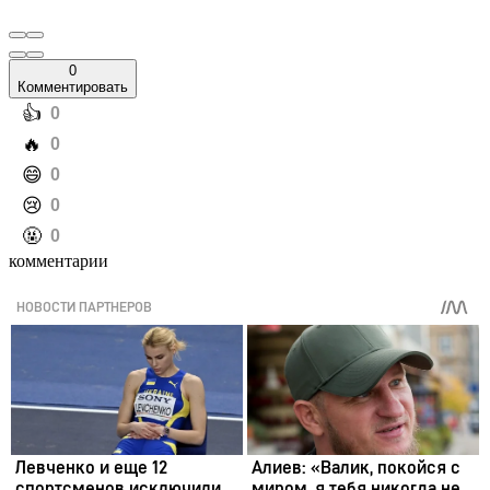
0
Комментировать
️👍
0
️🔥
0
️😄
0
️😢
0
️🤬
0
комментарии