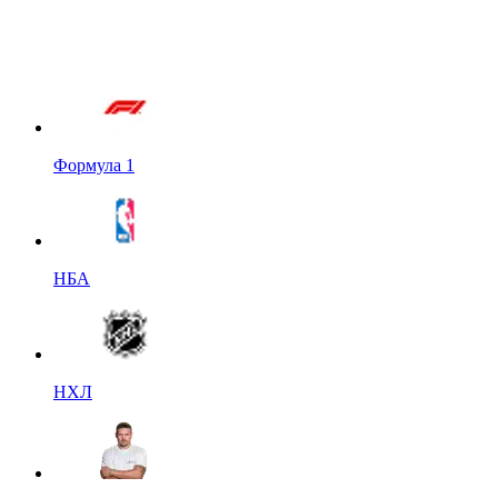
Формула 1
НБА
НХЛ