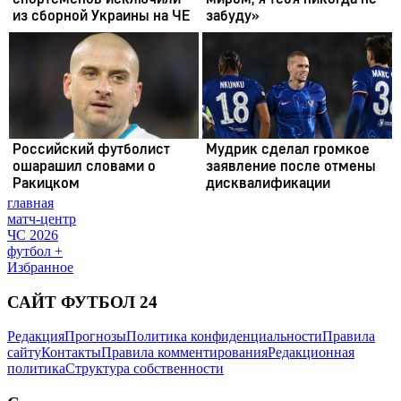
главная
матч-центр
ЧС 2026
футбол +
Избранное
САЙТ ФУТБОЛ 24
Редакция
Прогнозы
Политика конфиденциальности
Правила
сайту
Контакты
Правила комментирования
Редакционная
политика
Структура собственности