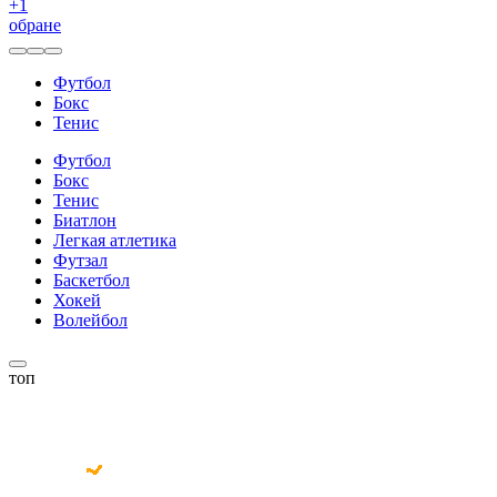
+
1
обране
Футбол
Бокс
Тенис
Футбол
Бокс
Тенис
Биатлон
Легкая атлетика
Футзал
Баскетбол
Хокей
Волейбол
топ