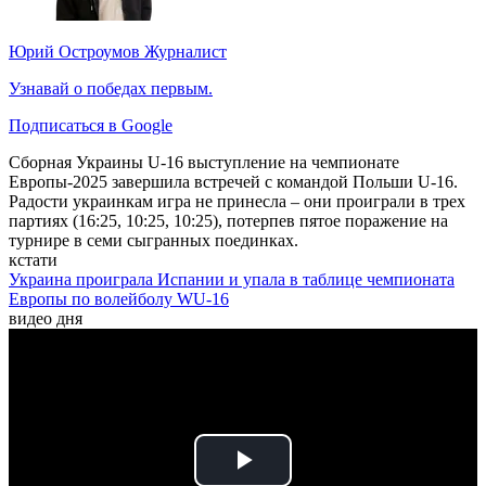
Юрий Остроумов
Журналист
Узнавай о победах первым.
Подписаться в Google
Сборная Украины U-16 выступление на чемпионате
Европы-2025 завершила встречей с командой Польши U-16.
Радости украинкам игра не принесла
–
они проиграли в трех
партиях (16:25, 10:25, 10:25), потерпев пятое поражение на
турнире в семи сыгранных поединках.
кстати
Украина проиграла Испании и упала в таблице чемпионата
Европы по волейболу WU-16
видео дня
Play