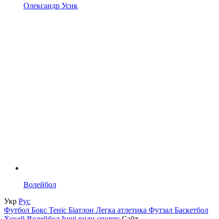
Олександр Усик
Волейбол
Укр
Рус
Футбол
Бокс
Теніс
Біатлон
Легка атлетика
Футзал
Баскетбол
Хокей
Волейбол
Інші види спорту
Сайт