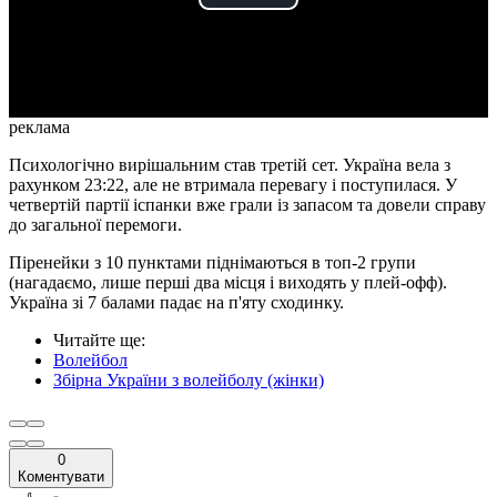
Play
Video
реклама
Психологічно вирішальним став третій сет. Україна вела з
рахунком 23:22, але не втримала перевагу і поступилася. У
четвертій партії іспанки вже грали із запасом та довели справу
до загальної перемоги.
Піренейки з 10 пунктами піднімаються в топ-2 групи
(нагадаємо, лише перші два місця і виходять у плей-офф).
Україна зі 7 балами падає на п'яту сходинку.
Читайте ще
:
Волейбол
Збірна України з волейболу (жінки)
0
Коментувати