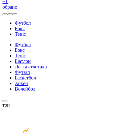
+
1
обране
Футбол
Бокс
Теніс
Футбол
Бокс
Теніс
Біатлон
Легка атлетика
Футзал
Баскетбол
Хокей
Волейбол
топ