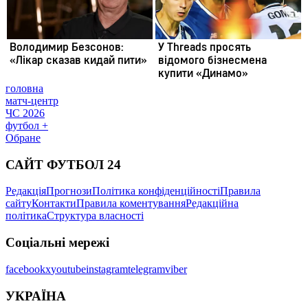
головна
матч-центр
ЧС 2026
футбол +
Обране
САЙТ ФУТБОЛ 24
Редакція
Прогнози
Політика конфіденційності
Правила
сайту
Контакти
Правила коментування
Редакційна
політика
Структура власності
Соціальні мережі
facebook
x
youtube
instagram
telegram
viber
УКРАЇНА