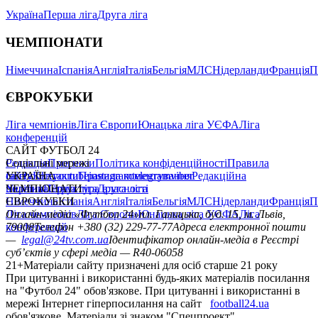
Україна
Перша ліга
Друга ліга
ЧЕМПІОНАТИ
Німеччина
Іспанія
Англія
Італія
Бельгія
МЛС
Нідерланди
Франція
П
ЄВРОКУБКИ
Ліга чемпіонів
Ліга Європи
Юнацька ліга УЄФА
Ліга
конференцій
САЙТ ФУТБОЛ 24
Редакція
Соціальні мережі
Прогнози
Політика конфіденційності
Правила
сайту
facebook
УКРАЇНА
Контакти
x
youtube
Правила коментування
instagram
telegram
viber
Редакційна
політика
Україна
ЧЕМПІОНАТИ
Перша ліга
Структура власності
Друга ліга
Німеччина
ЄВРОКУБКИ
Іспанія
Англія
Італія
Бельгія
МЛС
Нідерланди
Франція
П
Ліга чемпіонів
Онлайн-медіа «Футбол 24»
Ліга Європи
Юнацька ліга УЄФА
пл. Галицька, буд. 15, м. Львів,
Ліга
конференцій
79008
Телефон +380 (32) 229-77-77
Адреса електронної пошти
—
legal@24tv.com.ua
Ідентифікатор онлайн-медіа в Реєстрі
суб’єктів у сфері медіа — R40-06058
21+
Матеріали сайту призначені для осіб старше 21 року
При цитуванні і використанні будь-яких матеріалів посилання
на "Футбол 24" обов'язкове. При цитуванні і використанні в
мережі Інтернет гіперпосилання на сайт
football24.ua
обов'язкове. Матеріали зі знаком "Спецпроект",