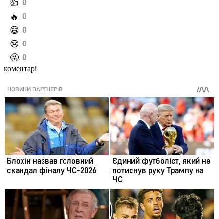
️👍
0
️🔥
0
️😄
0
️😢
0
️🤬
0
коментарі