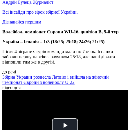
Андрій Булеца
Журналіст
Всі інсайди про зірок збірної України.
Дізнавайся першим
Волейбол, чемпіонат Європи WU-16, дивізіон В, 5-й тур
Україна – Іспанія – 1:3 (18:25; 25:18; 24:26; 21:25)
Після 4 зіграних турів команди мали по 7 очок. Іспанки
забрали першу партію з рахунком 25:18, але наші дівчата
відповіли тим же в другій.
до речі
Збірна України рознесла Латвію і вийшла на жіночий
чемпіонат Європи з волейболу U-22
відео дня