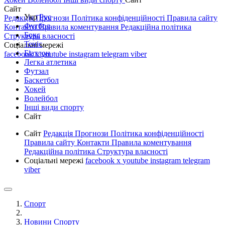
Сайт
Укр
Рус
Редакція
Прогнози
Політика конфіденційності
Правила сайту
Футбол
Контакти
Правила коментування
Редакційна політика
Бокс
Структура власності
Теніс
Соціальні мережі
Біатлон
facebook
x
youtube
instagram
telegram
viber
Легка атлетика
Футзал
Баскетбол
Хокей
Волейбол
Інші види спорту
Сайт
Сайт
Редакція
Прогнози
Політика конфіденційності
Правила сайту
Контакти
Правила коментування
Редакційна політика
Структура власності
Соціальні мережі
facebook
x
youtube
instagram
telegram
viber
Спорт
Новини Спорту