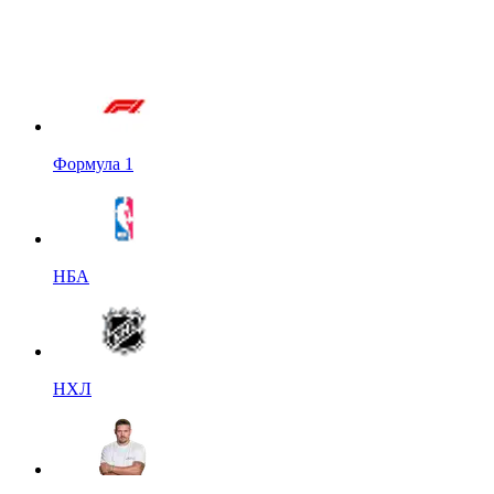
Формула 1
НБА
НХЛ