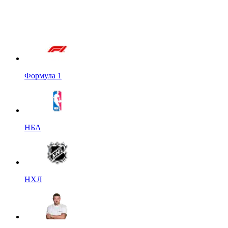
Формула 1
НБА
НХЛ