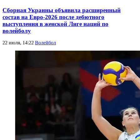
Сборная Украины объявила расширенный
состав на Евро-2026 после дебютного
выступления в женской Лиге наций по
волейболу
22 июля, 14:22
Волейбол