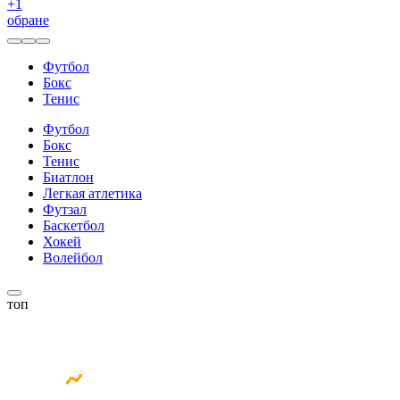
+
1
обране
Футбол
Бокс
Тенис
Футбол
Бокс
Тенис
Биатлон
Легкая атлетика
Футзал
Баскетбол
Хокей
Волейбол
топ