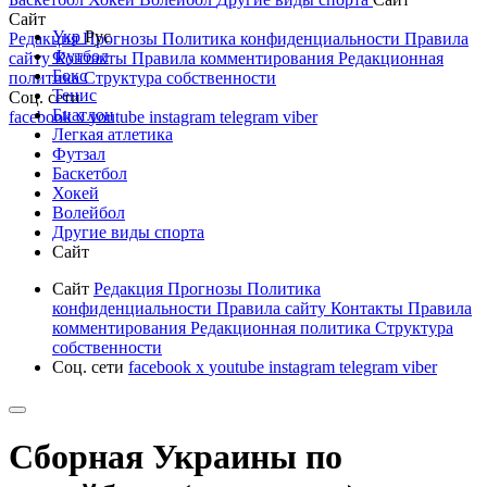
Сайт
Укр
Рус
Редакция
Прогнозы
Политика конфиденциальности
Правила
Футбол
сайту
Контакты
Правила комментирования
Редакционная
Бокс
политика
Структура собственности
Тенис
Соц. сети
Биатлон
facebook
x
youtube
instagram
telegram
viber
Легкая атлетика
Футзал
Баскетбол
Хокей
Волейбол
Другие виды спорта
Сайт
Сайт
Редакция
Прогнозы
Политика
конфиденциальности
Правила сайту
Контакты
Правила
комментирования
Редакционная политика
Структура
собственности
Соц. сети
facebook
x
youtube
instagram
telegram
viber
Сборная Украины по