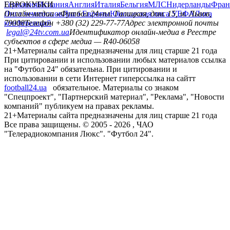
Германия
ЕВРОКУБКИ
Испания
Англия
Италия
Бельгия
МЛС
Нидерланды
Фран
Лига чемпионов
Онлайн-медиа «Футбол 24»
Лига Европы
пл. Галицкая, дом. 15, м. Львов,
Юношеская лига УЕФА
Лига
конференций
79008
Телефон +380 (32) 229-77-77
Адрес электронной почты
legal@24tv.com.ua
Идентификатор онлайн-медиа в Реестре
субъектов в сфере медиа — R40-06058
21+
Материалы сайта предназначены для лиц старше 21 года
При цитировании и использовании любых материалов ссылка
на "Футбол 24" обязательна. При цитировании и
использовании в сети Интернет гиперссылка на сайтт
football24.ua
обязательное. Материалы со знаком
"Спецпроект", "Партнерский материал", "Реклама", "Новости
компаний" публикуем на правах рекламы.
21+
Материалы сайта предназначены для лиц старше 21 года
Все права защищены. © 2005 -
2026
, ЧАО
"Телерадиокомпания Люкс". "Футбол 24".