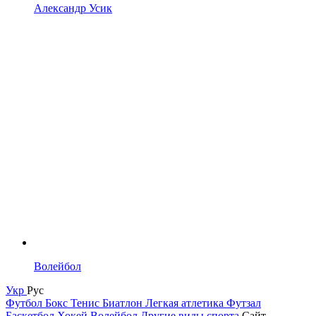
Александр Усик
Волейбол
Укр
Рус
Футбол
Бокс
Тенис
Биатлон
Легкая атлетика
Футзал
Баскетбол
Хокей
Волейбол
Другие виды спорта
Сайт