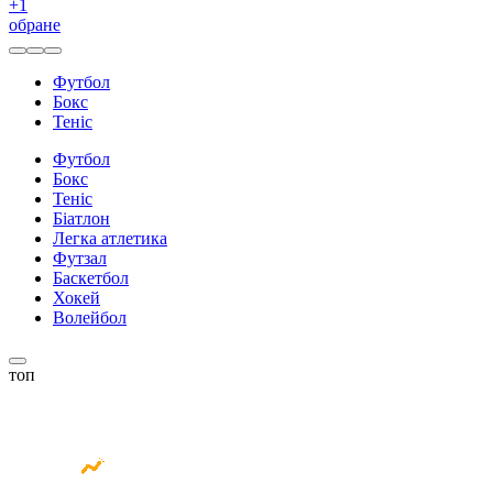
+
1
обране
Футбол
Бокс
Теніс
Футбол
Бокс
Теніс
Біатлон
Легка атлетика
Футзал
Баскетбол
Хокей
Волейбол
топ