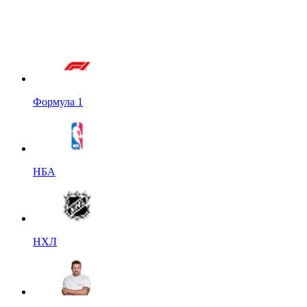
Формула 1
НБА
НХЛ