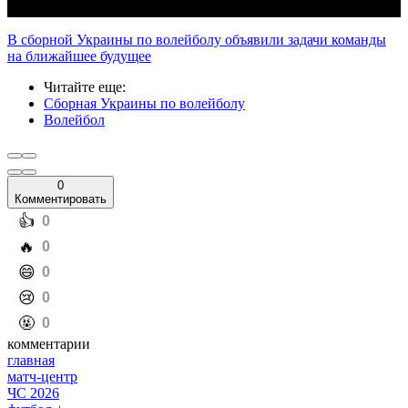
В сборной Украины по волейболу объявили задачи команды
на ближайшее будущее
Читайте еще
:
Сборная Украины по волейболу
Волейбол
0
Комментировать
️👍
0
️🔥
0
️😄
0
️😢
0
️🤬
0
комментарии