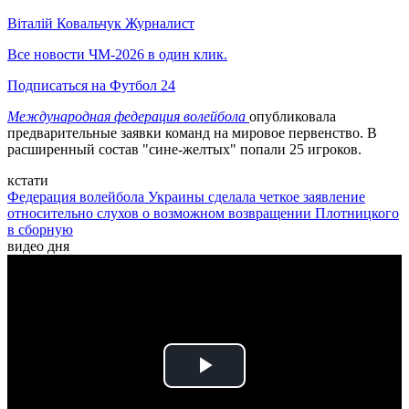
Віталій Ковальчук
Журналист
Все новости ЧМ-2026 в один клик.
Подписаться на Футбол 24
Международная федерация волейбола
опубликовала
предварительные заявки команд на мировое первенство. В
расширенный состав "сине-желтых" попали 25 игроков.
кстати
Федерация волейбола Украины сделала четкое заявление
относительно слухов о возможном возвращении Плотницкого
в сборную
видео дня
Play