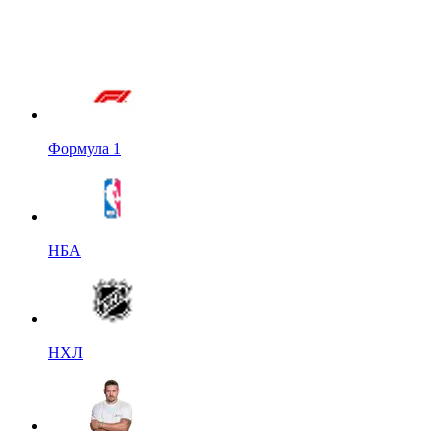
Формула 1
НБА
НХЛ