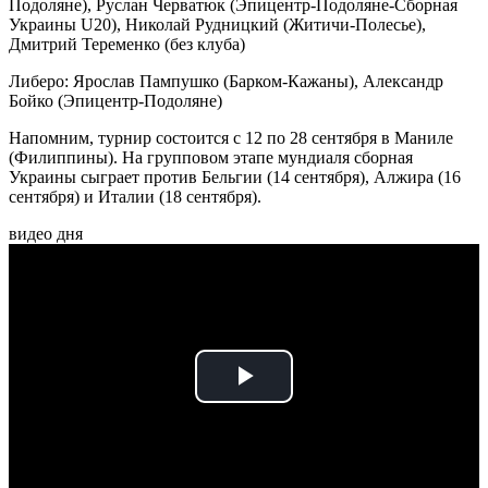
Подоляне), Руслан Черватюк (Эпицентр-Подоляне-Сборная
Украины U20), Николай Рудницкий (Житичи-Полесье),
Дмитрий Теременко (без клуба)
Либеро: Ярослав Пампушко (Барком-Кажаны), Александр
Бойко (Эпицентр-Подоляне)
Напомним, турнир состоится с 12 по 28 сентября в Маниле
(Филиппины). На групповом этапе мундиаля сборная
Украины сыграет против Бельгии (14 сентября), Алжира (16
сентября) и Италии (18 сентября).
видео дня
Play
Video