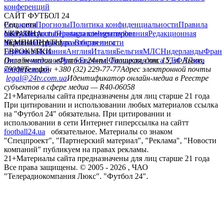
главная
матч-центр
ЧС 2026
футбол +
Избранное
САЙТ ФУТБОЛ 24
Редакция
Прогнозы
Политика конфиденциальности
Правила
сайту
Контакты
Правила комментирования
Редакционная
политика
Структура собственности
Соц. сети
facebook
x
youtube
instagram
telegram
viber
УКРАИНА
Украина
Первая лига
Вторая лига