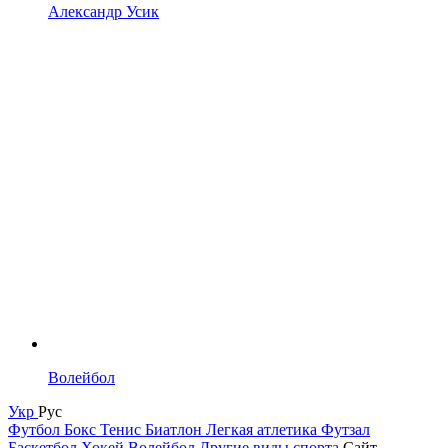
Александр Усик
Волейбол
Укр
Рус
Футбол
Бокс
Тенис
Биатлон
Легкая атлетика
Футзал
Баскетбол
Хокей
Волейбол
Другие виды спорта
Сайт