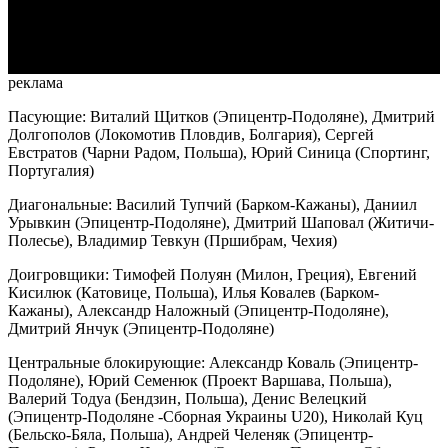
Video
реклама
Пасующие: Виталий Щитков (Эпицентр-Подоляне), Дмитрий
Долгополов (Локомотив Пловдив, Болгария), Сергей
Евстратов (Чарни Радом, Польша), Юрий Синица (Спортинг,
Португалия)
Диагональные: Василий Тупчий (Барком-Кажаны), Даниил
Урывкин (Эпицентр-Подоляне), Дмитрий Шаповал (Житичи-
Полесье), Владимир Тевкун (Пршибрам, Чехия)
Доигровщики: Тимофей Полуян (Милон, Греция), Евгений
Кисилюк (Катовице, Польша), Илья Ковалев (Барком-
Кажаны), Александр Наложный (Эпицентр-Подоляне),
Дмитрий Янчук (Эпицентр-Подоляне)
Центральные блокирующие: Александр Коваль (Эпицентр-
Подоляне), Юрий Семенюк (Проект Варшава, Польша),
Валерий Тодуа (Бендзин, Польша), Денис Велецкий
(Эпицентр-Подоляне -Сборная Украины U20), Николай Куц
(Бельско-Бяла, Польша), Андрей Челеняк (Эпицентр-