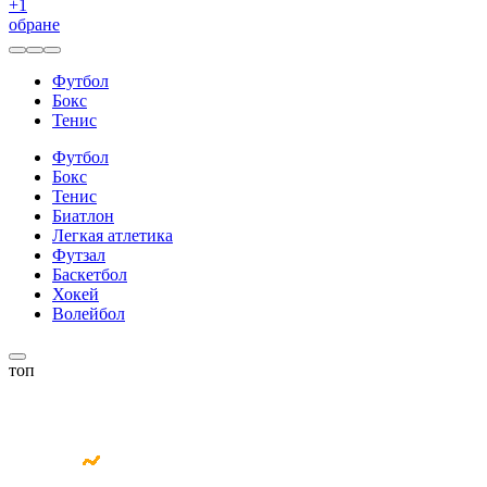
+
1
обране
Футбол
Бокс
Тенис
Футбол
Бокс
Тенис
Биатлон
Легкая атлетика
Футзал
Баскетбол
Хокей
Волейбол
топ