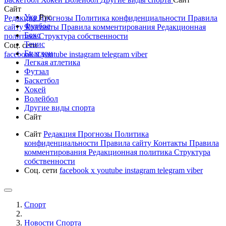
Сайт
Укр
Рус
Редакция
Прогнозы
Политика конфиденциальности
Правила
Футбол
сайту
Контакты
Правила комментирования
Редакционная
Бокс
политика
Структура собственности
Тенис
Соц. сети
Биатлон
facebook
x
youtube
instagram
telegram
viber
Легкая атлетика
Футзал
Баскетбол
Хокей
Волейбол
Другие виды спорта
Сайт
Сайт
Редакция
Прогнозы
Политика
конфиденциальности
Правила сайту
Контакты
Правила
комментирования
Редакционная политика
Структура
собственности
Соц. сети
facebook
x
youtube
instagram
telegram
viber
Спорт
Новости Cпорта