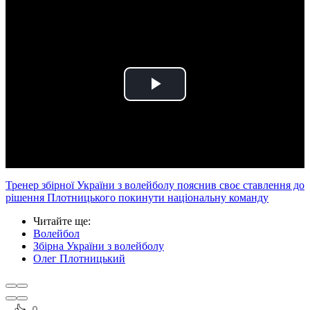
Play
Video
Тренер збірної України з волейболу пояснив своє ставлення до
рішення Плотницького покинути національну команду
Читайте ще
:
Волейбол
Збірна України з волейболу
Олег Плотницький