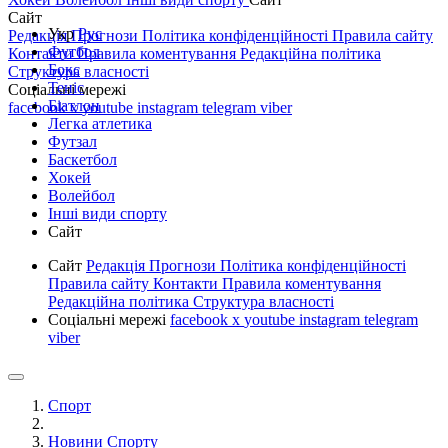
Сайт
Укр
Рус
Редакція
Прогнози
Політика конфіденційності
Правила сайту
Футбол
Контакти
Правила коментування
Редакційна політика
Бокс
Структура власності
Теніс
Соціальні мережі
Біатлон
facebook
x
youtube
instagram
telegram
viber
Легка атлетика
Футзал
Баскетбол
Хокей
Волейбол
Інші види спорту
Сайт
Сайт
Редакція
Прогнози
Політика конфіденційності
Правила сайту
Контакти
Правила коментування
Редакційна політика
Структура власності
Соціальні мережі
facebook
x
youtube
instagram
telegram
viber
Спорт
Новини Спорту