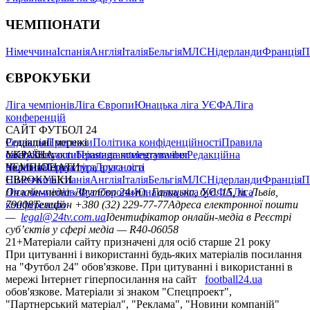
ЧЕМПІОНАТИ
Німеччина
Іспанія
Англія
Італія
Бельгія
МЛС
Нідерланди
Франція
П
ЄВРОКУБКИ
Ліга чемпіонів
Ліга Європи
Юнацька ліга УЄФА
Ліга
конференцій
САЙТ ФУТБОЛ 24
Редакція
Соціальні мережі
Прогнози
Політика конфіденційності
Правила
сайту
facebook
УКРАЇНА
Контакти
x
youtube
Правила коментування
instagram
telegram
viber
Редакційна
політика
Україна
ЧЕМПІОНАТИ
Перша ліга
Структура власності
Друга ліга
Німеччина
ЄВРОКУБКИ
Іспанія
Англія
Італія
Бельгія
МЛС
Нідерланди
Франція
П
Ліга чемпіонів
Онлайн-медіа «Футбол 24»
Ліга Європи
Юнацька ліга УЄФА
пл. Галицька, буд. 15, м. Львів,
Ліга
конференцій
79008
Телефон +380 (32) 229-77-77
Адреса електронної пошти
—
legal@24tv.com.ua
Ідентифікатор онлайн-медіа в Реєстрі
суб’єктів у сфері медіа — R40-06058
21+
Матеріали сайту призначені для осіб старше 21 року
При цитуванні і використанні будь-яких матеріалів посилання
на "Футбол 24" обов'язкове. При цитуванні і використанні в
мережі Інтернет гіперпосилання на сайт
football24.ua
обов'язкове. Матеріали зі знаком "Спецпроект",
"Партнерський матеріал", "Реклама", "Новини компаній"