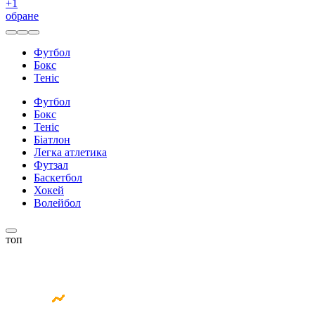
+
1
обране
Футбол
Бокс
Теніс
Футбол
Бокс
Теніс
Біатлон
Легка атлетика
Футзал
Баскетбол
Хокей
Волейбол
топ