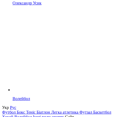
Олександр Усик
Волейбол
Укр
Рус
Футбол
Бокс
Теніс
Біатлон
Легка атлетика
Футзал
Баскетбол
Хокей
Волейбол
Інші види спорту
Сайт