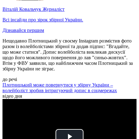
Віталій Ковальчук
Журналіст
Всі інсайди про зірок збірної України.
Дізнавайся першим
Нещодавно Плотницький у своєму Instagram розмістив фото
разом із волейболістами збірної та додав підпис: "Вгадайте,
що може статися". Допис волейболіста викликав дискусії
щодо його можливого повернення до лав "синьо-жовтих".
Втім у ФВУ заявили, що найближчим часом Плотницький за
збірну України не зіграє.
до речі
Плотницький може повернутися у збірну України –
волейболіст зробив інтригуючий допис в соцмережах
відео дня