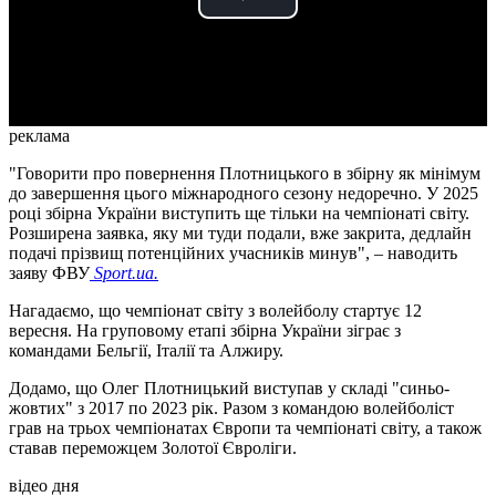
Play
Video
реклама
"Говорити про повернення Плотницького в збірну як мінімум
до завершення цього міжнародного сезону недоречно. У 2025
році збірна України виступить ще тільки на чемпіонаті світу.
Розширена заявка, яку ми туди подали, вже закрита, дедлайн
подачі прізвищ потенційних учасників минув", – наводить
заяву ФВУ
Sport.ua
.
Нагадаємо, що чемпіонат світу з волейболу стартує 12
вересня. На груповому етапі збірна України зіграє з
командами Бельгії, Італії та Алжиру.
Додамо, що Олег Плотницький виступав у складі "синьо-
жовтих" з 2017 по 2023 рік. Разом з командою волейболіст
грав на трьох чемпіонатах Європи та чемпіонаті світу, а також
ставав переможцем Золотої Євроліги.
відео дня