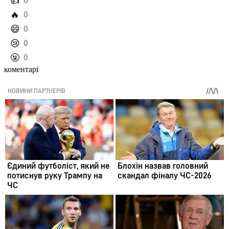
️👍
0
️🔥
0
️😄
0
️😢
0
️🤬
0
коментарі