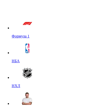
Формула 1
НБА
НХЛ