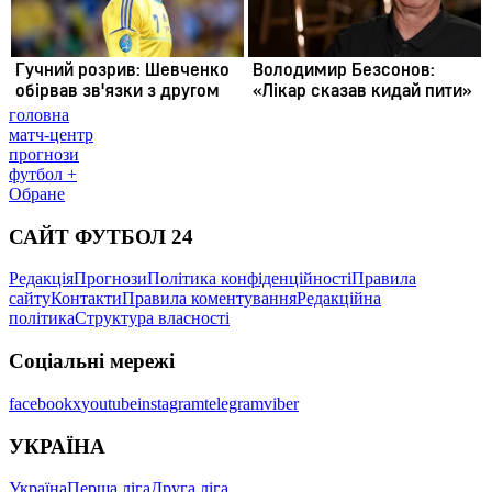
головна
матч-центр
прогнози
футбол +
Обране
САЙТ ФУТБОЛ 24
Редакція
Прогнози
Політика конфіденційності
Правила
сайту
Контакти
Правила коментування
Редакційна
політика
Структура власності
Соціальні мережі
facebook
x
youtube
instagram
telegram
viber
УКРАЇНА
Україна
Перша ліга
Друга ліга